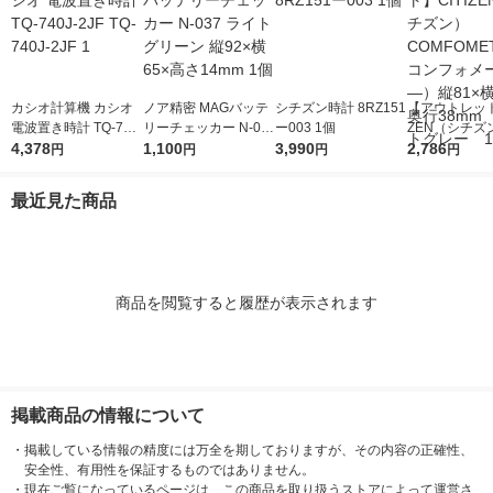
カシオ計算機 カシオ
ノア精密 MAGバッテ
シチズン時計 8RZ151
【アウトレット
電波置き時計 TQ-740
リーチェッカー N-03
ー003 1個
ZEN（シチズ
J-2JF TQ-740J-2JF 1
4,378
7 ライトグリーン 縦9
1,100
3,990
MFOMETER
2,786
円
円
円
円
2×横65×高さ14mm 1
ォメータ―）縦
個
113×奥行38
最近見た商品
イトグレー 
商品を閲覧すると履歴が表示されます
掲載商品の情報について
・
掲載している情報の精度には万全を期しておりますが、その内容の正確性、
安全性、有用性を保証するものではありません。
・
現在ご覧になっているページは、この商品を取り扱うストアによって運営さ