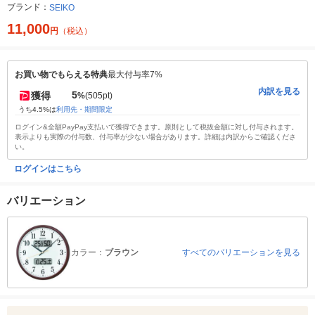
ブランド：
SEIKO
11,000
円
（税込）
お買い物でもらえる特典
最大付与率7%
内訳を見る
5
獲得
%
(505pt)
うち4.5%は
利用先・期間限定
ログイン&全額PayPay支払いで獲得できます。原則として税抜金額に対し付与されます。
表示よりも実際の付与数、付与率が少ない場合があります。詳細は内訳からご確認くださ
い。
ログインはこちら
バリエーション
カラー：
ブラウン
すべてのバリエーションを見る