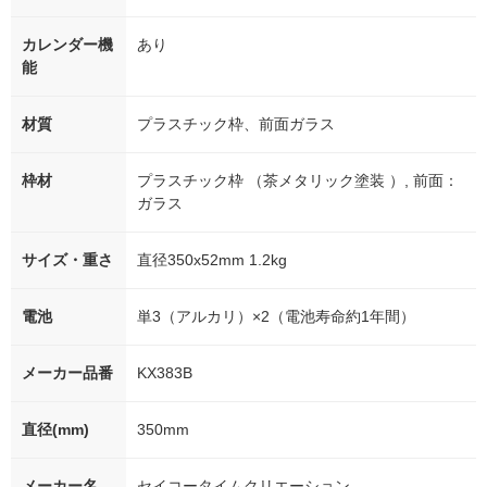
カレンダー機
あり
能
材質
プラスチック枠、前面ガラス
枠材
プラスチック枠 （茶メタリック塗装 ）, 前面：
ガラス
サイズ・重さ
直径350x52mm 1.2kg
電池
単3（アルカリ）×2（電池寿命約1年間）
メーカー品番
KX383B
直径(mm)
350mm
メーカー名
セイコータイムクリエーション