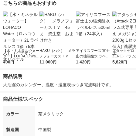
こちらの商品もおすすめ
【水・ミネラルウォー
HAKU（ハク） メラ
アイリスフーズ 富士
アタックゼロ（A
ター】LOHACO Wate
ノフォーカスＩＶ 4
山の強炭酸水 ラベル
ZERO) ドラ
r（ロハコウォータ
490
5ｇ 資生堂 おまけ
11,000
レス 500ml 1箱（24
1,420
詰め替え メガ
5,820
円
円
円
円
ー）2L ラベルレス 1
付き
本入）
ボ 2300g 1
箱（5本入）（イチオ
個入) 洗濯洗剤
商品説明
シ） オリジナル
大活躍のカレンダー、温度・湿度表示つき電波時計です。
商品仕様/スペック
カラー
茶メタリック
製造国
中国製