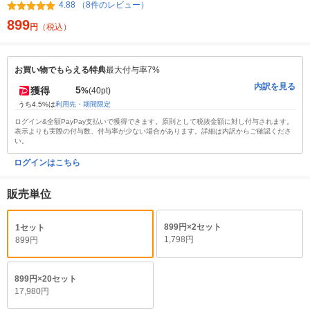
4.88 （8件のレビュー）
899
円
（税込）
お買い物でもらえる特典
最大付与率7%
内訳を見る
5
獲得
%
(40pt)
うち4.5%は
利用先・期間限定
ログイン&全額PayPay支払いで獲得できます。原則として税抜金額に対し付与されます。
表示よりも実際の付与数、付与率が少ない場合があります。詳細は内訳からご確認くださ
い。
ログインはこちら
販売単位
899円×2セット
1セット
1,798円
899円
899円×20セット
17,980円