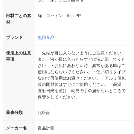
タノール、クエン酸Ｎａ
部材ごとの素
綿：コットン 軸：PP
材
ブランド
無印良品
使用上の注意
・先端が目に入らないようにご注意ください。
事項
また、液が目に入ったらすぐに洗い流してくだ
さい。・お肌にあわない時、異常がある時はご
使用にならないでください。・使い切りタイプ
なので再使用はお避けください。・アルミ個包
装の開封後はすぐにご使用ください。・高温、
直射日光を避け、幼児の手の届かないところで
保管をしてください。
薬事分類
化粧品
メーカー名
良品計画