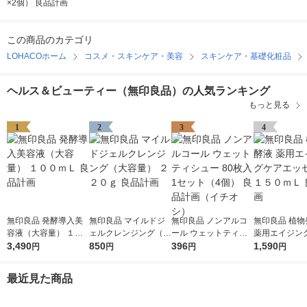
×2個） 良品計画
この商品のカテゴリ
LOHACOホーム
コスメ・スキンケア・美容
スキンケア・基礎化粧品
ヘルス＆ビューティー（無印良品）の人気ランキング
もっと見る
1
2
3
4
無印良品 発酵導入美
無印良品 マイルドジ
無印良品 ノンアルコ
無印良品 植物
容液（大容量） １０
ェルクレンジング（大
ール ウェットティシ
薬用エイジン
０ｍＬ 良品計画
3,490
容量） ２２０ｇ 良品
850
ュー 80枚入 1セット
396
ッセンス １５
1,590
円
円
円
円
計画
（4個） 良品計画（イ
良品計画
チオシ）
最近見た商品