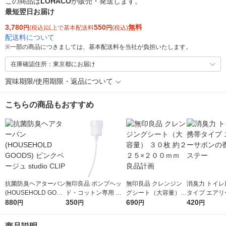
この商品は
LOHACO
が販売・発送します。
最短翌日お届け
3,780
550
無料
円
(税込)以上で基本配送料
円
(税込)
配送料について
※
一部の商品につきましては、基本配送料を当社が負担いたします。
在庫確認住所：東京都にお届け
賞味期限/使用期限・返品について
こちらの商品もおすすめ
抗菌防臭ヘアターバン
無印良品 ポンプヘッ
無印良品 クレンジン
消臭力 トイレ
(HOUSEHOLD GOOD
ド・コットン専用 化
グシート（大容量）
タイプ エアリ
S) ピンクベージュ stu
880
粧水用 良品計画
350
３０枚 約２２５×２０
690
ンの香り エス
420
円
円
円
円
dio CLIP
０ｍｍ 良品計画