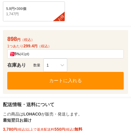
5.9円×300個
1,747円
お得
898
円
（税込）
299.4
1つあたり
円
（税込）
5
%
(41pt)
在庫あり
1
数量
カートに入れる
配送情報・送料について
この商品は
LOHACO
が販売・発送します。
最短翌日お届け
3,780
550
無料
円
(税込)以上で基本配送料
円
(税込)