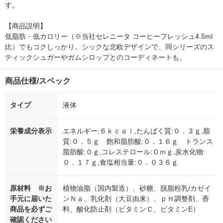
す。

【商品説明】

低脂肪・低カロリー（※当社セレニータ コーヒーフレッシュ4.5ml
比）でもコクしっかり。シックな北欧デザインで、同シリーズのス
ティックシュガーやガムシロップとのコーディネートも。
商品仕様/スペック
タイプ
液体
栄養成分表示
エネルギー:６ｋｃａｌ,たんぱく質:０．３ｇ,脂
質:０．５ｇ 飽和脂肪酸:０．１６ｇ トランス
脂肪酸:０ｇ,コレステロール:０ｍｇ,炭水化物:
０．１７ｇ,食塩相当量:０．０３６ｇ
原材料 ※お
植物油脂（国内製造）、砂糖、脱脂粉乳/カゼイ
手元に届いた
ンＮａ、乳化剤（大豆由来）、ｐＨ調整剤、香
商品を必ずご
料、酸化防止剤（ビタミンＣ、ビタミンE）
確認ください