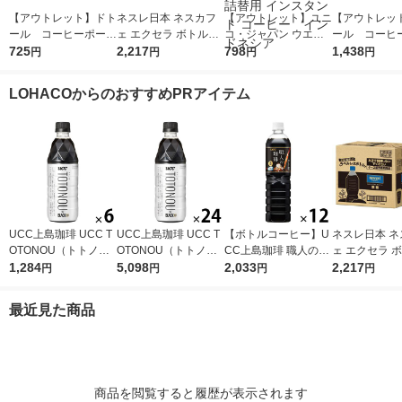
【アウトレット】ドト
ネスレ日本 ネスカフ
【アウトレット】ユニ
【アウトレッ
ール コーヒーポーシ
ェ エクセラ ボトルコ
コ・ジャパン ウエス
ール コーヒ
ョン 無糖 (40個入)1袋
725
ーヒー 無糖 ラベルレ
2,217
ティンカフェ マイル
798
ョン 無糖 (40
1,438
円
円
円
円
ス 900ml 1箱（12本
ドブレンド 150g 2袋
セット（2袋
入）
詰替用 インスタント
LOHACOからのおすすめPRアイテム
コーヒー インドネシ
ア
UCC上島珈琲 UCC T
UCC上島珈琲 UCC T
【ボトルコーヒー】U
ネスレ日本 ネ
OTONOU（トトノ
OTONOU（トトノ
CC上島珈琲 職人の珈
ェ エクセラ 
ウ） by BLACK無糖 5
1,284
ウ） by BLACK無糖 5
5,098
琲 無糖 900ml 1箱（1
2,033
ーヒー 無糖 
2,217
円
円
円
円
00ml 1セット（6本）
00ml 1箱（24本入）
2本入）
ス 900ml 1箱
入）
最近見た商品
商品を閲覧すると履歴が表示されます