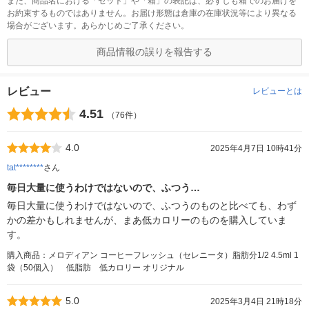
また、商品名における「セット」や「箱」の表記は、必ずしも箱でのお届けを
お約束するものではありません。お届け形態は倉庫の在庫状況等により異なる
場合がございます。あらかじめご了承ください。
商品情報の誤りを報告する
レビュー
レビューとは
4.51
（76件）
4.0
2025年4月7日 10時41分
tat********
さん
毎日大量に使うわけではないので、ふつう…
毎日大量に使うわけではないので、ふつうのものと比べても、わず
かの差かもしれませんが、まあ低カロリーのものを購入していま
す。
購入商品：メロディアン コーヒーフレッシュ（セレニータ）脂肪分1/2 4.5ml 1
袋（50個入） 低脂肪 低カロリー オリジナル
5.0
2025年3月4日 21時18分