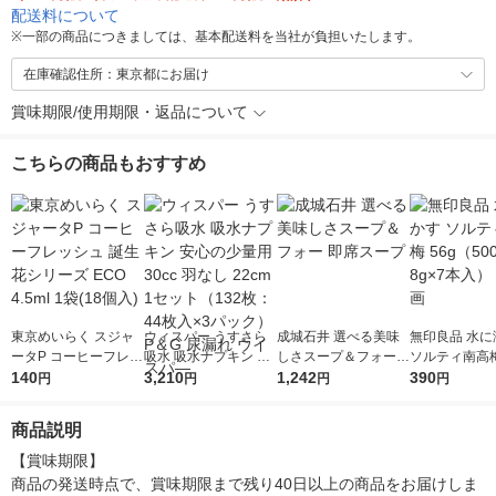
配送料について
※
一部の商品につきましては、基本配送料を当社が負担いたします。
在庫確認住所：東京都にお届け
賞味期限/使用期限・返品について
こちらの商品もおすすめ
東京めいらく スジャ
ウィスパー うすさら
成城石井 選べる美味
無印良品 水に
ータP コーヒーフレッ
吸水 吸水ナプキン 安
しさスープ＆フォー
ソルティ南高梅
シュ 誕生花シリーズ
140
心の少量用 30cc 羽な
3,210
即席スープ
1,242
（500ml用8g
390
円
円
円
円
ECO 4.5ml 1袋(18個
し 22cm 1セット（13
入） 良品計画
入)
2枚：44枚入×3パッ
商品説明
ク） P＆G 尿漏れ ウ
イスパ―
【賞味期限】

商品の発送時点で、賞味期限まで残り40日以上の商品をお届けしま