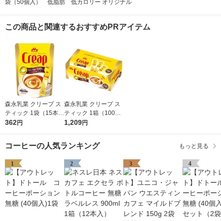
袋（50個入） 低脂肪 低カロリー オリジナル
この商品と関連するおすすめPRアイテム
森永乳業 クリープ ス
森永乳業 クリープ ス
ティック 1袋（15本
ティック 1箱（100本
入）クリーミーパウダ
362
入）クリーミーパウダ
1,209
円
円
ー コーヒーミルク ス
ー コーヒーミルク ス
ティックタイプ
ティックタイプ（イチ
コーヒーの人気ランキング
もっと見る
オシ）
1
2
3
4