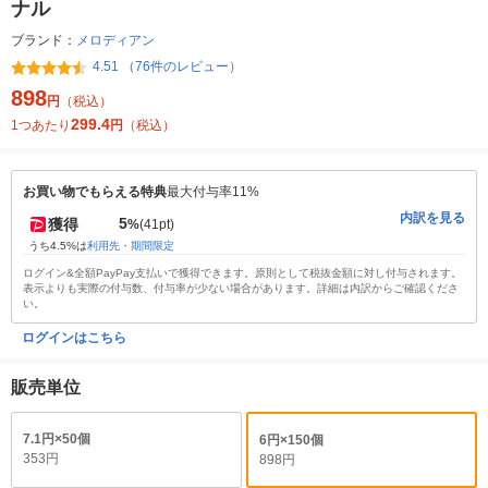
ナル
ブランド：
メロディアン
4.51 （76件のレビュー）
898
円
（税込）
299.4
1つあたり
円
（税込）
お買い物でもらえる特典
最大付与率11%
内訳を見る
5
獲得
%
(41pt)
うち4.5%は
利用先・期間限定
ログイン&全額PayPay支払いで獲得できます。原則として税抜金額に対し付与されます。
表示よりも実際の付与数、付与率が少ない場合があります。詳細は内訳からご確認くださ
い。
ログインはこちら
販売単位
7.1円×50個
6円×150個
353円
898円