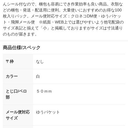
んシール付なので、梱包も容易にでき作業効率も良い商品。衣類な
どの梱包・発送・配送用に便利。大量使いにおすすめのお得な100
枚入りパック。メール便対応サイズ：クロネコDM便・ゆうパケッ
ト・飛脚メール便　※紙面・WEB上では選びやすいよう他宅配袋の
サイズ表記と揃えて「小」と掲載しておりますがサイズは寸法通り
のものが届きます。
商品仕様/スペック
〒枠
なし
カラー
白
とじ口/ベロ
５０ｍｍ
部
メール便対応
ゆうパケット
サイズ