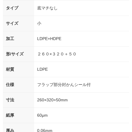
タイプ
底マチなし
サイズ
小
加工
LDPE+HDPE
形/サイズ
２６０×３２０＋５０
材質
LDPE
仕様
フラップ部分封かんシール付
寸法
260×320+50mm
紙厚
60μm
厚み
0.06mm