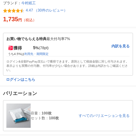
ブランド：
今村紙工
4.47 （30件のレビュー）
1,735
円
（税込）
お買い物でもらえる特典
最大付与率7%
内訳を見る
5
獲得
%
(78pt)
うち4.5%は
利用先・期間限定
ログイン&全額PayPay支払いで獲得できます。原則として税抜金額に対し付与されます。
表示よりも実際の付与数、付与率が少ない場合があります。詳細は内訳からご確認くださ
い。
ログインはこちら
バリエーション
容量：
100枚
すべてのバリエーションを見る
セット数：
100枚