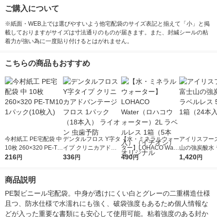
ご購入について
※紙面・WEB上では選びやすいよう他宅配袋のサイズ表記と揃えて「小」と掲
載しておりますがサイズは寸法通りのものが届きます。また、封緘シールの粘
着力が強い為に一度貼り付けるとはがれません。
こちらの商品もおすすめ
今村紙工 PE宅配袋 中
デンタルフロス Y字タ
【水・ミネラルウォー
アイリスフーズ
10枚 260×320 PE-TM
イプ クリニカアドバ
ター】LOHACO Wate
山の強炭酸水 
10 1パック(10枚入)
216
ンテージ フロス 1パ
336
r（ロハコウォータ
490
レス 500ml 1
1,420
円
円
円
円
ック（18本入） ライ
ー）2L ラベルレス 1
本入）
オン 虫歯予防
箱（5本入）（イチオ
商品説明
シ） オリジナル
PE製ビニール宅配袋。中身が透けにくい白とグレーの二重構造仕様
且つ、防水仕様で水濡れにも強く、破袋強度もあるため個人情報な
どが入った重要な書類にも安心して使用可能。粘着強度のある封か