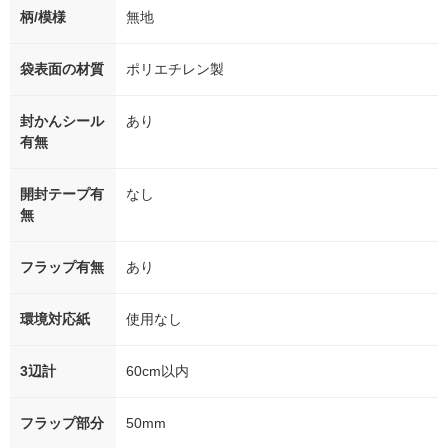
柄/模様
無地
袋表面の材質
ポリエチレン製
封かんシール
あり
有無
開封テープ有
なし
無
フラップ有無
あり
環境対応紙
使用なし
3辺計
60cm以内
フラップ部分
50mm