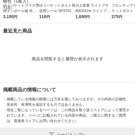
ゆうパケットプラス専
ゆうパケットポスト発
川上産業 ライトプチ
フロンティア 
用ダンボール箱 外寸
送用シール SP3701 1
600X42m ライトプチ
ケットポスト 
法：縦24cm×横17cm
3,150
パック（20枚入） 今
110
(R) 幅600mm×42m巻
1,690
筒 10枚パック 
275
円
円
円
円
×厚さ7cm 1セット（1
村紙工
1巻 オリジナル
2 1袋(10枚入)
梱包（5枚入）×10）
最近見た商品
商品を閲覧すると履歴が表示されます
掲載商品の情報について
・
掲載している情報の精度には万全を期しておりますが、その内容の正確性、
安全性、有用性を保証するものではありません。
・
現在ご覧になっているページは、この商品を取り扱うストアによって運営さ
れています。ページに記載されている内容や商品、ご購入に関するご質問
は、直接各ストアにお問い合わせください。
ページトップへ