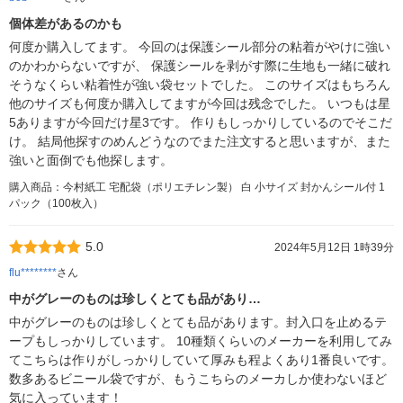
個体差があるのかも
何度か購入してます。 今回のは保護シール部分の粘着がやけに強い
のかわからないですが、 保護シールを剥がす際に生地も一緒に破れ
そうなくらい粘着性が強い袋セットでした。 このサイズはもちろん
他のサイズも何度か購入してますが今回は残念でした。 いつもは星
5ありますが今回だけ星3です。 作りもしっかりしているのでそこだ
け。 結局他探すのめんどうなのでまた注文すると思いますが、また
強いと面倒でも他探します。
購入商品：今村紙工 宅配袋（ポリエチレン製） 白 小サイズ 封かんシール付 1
パック（100枚入）
5.0
2024年5月12日 1時39分
flu********
さん
中がグレーのものは珍しくとても品があり…
中がグレーのものは珍しくとても品があります。封入口を止めるテ
ープもしっかりしています。 10種類くらいのメーカーを利用してみ
てこちらは作りがしっかりしていて厚みも程よくあり1番良いです。
数多あるビニール袋ですが、もうこちらのメーカしか使わないほど
気に入っています！