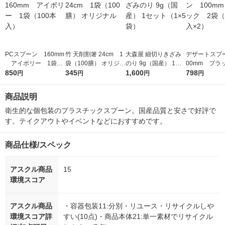
PCスプーン 160mm
竹 天削割箸 24cm 1
大森屋 細切りきざみ
デザートスプ
アイボリー 1袋
袋（100膳） オリジナ
のり 9g（国産） 1セ
00mm ブラ
（100本入）
850
ル
345
ット（1×5袋）
1,600
袋（100本入×
798
円
円
円
円
商品説明
衛生的な個包装のプラスチックスプーン。国産品質と安さで好評で
す。テイクアウトやイベントなどにおすすめです。
商品仕様/スペック
アスクル商品
15
環境スコア
アスクル商品
・容器包装11:分別・リユース・リサイクルしや
環境スコア詳
すい(10点)・商品本体21:単一素材でリサイクル