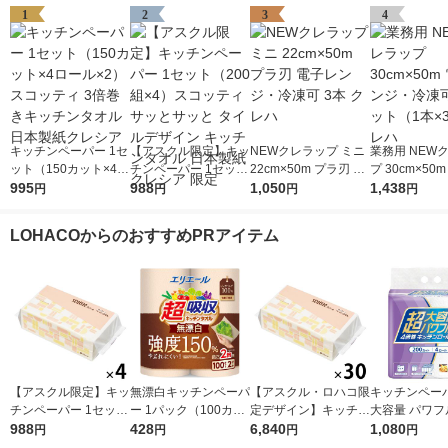
1
2
3
4
キッチンペーパー 1セ
【アスクル限定】キッ
NEWクレラップ ミニ
業務用 NEW
ット（150カット×4ロ
チンペーパー 1セット
22cm×50m プラ刃 電
プ 30cm×50
ール×2） スコッティ
995
（200組×4）スコッテ
988
子レンジ・冷凍可 3本
1,050
ンジ・冷凍可 
1,438
円
円
円
円
3倍巻きキッチンタオ
ィ サッとサッと タイ
クレハ
（1本×3）ク
ル 日本製紙クレシア
ルデザイン キッチン
LOHACOからのおすすめPRアイテム
タオル 日本製紙クレ
シア 限定
【アスクル限定】キッ
無漂白キッチンペーパ
【アスクル・ロハコ限
キッチンペーパ
チンペーパー 1セット
ー 1パック（100カッ
定デザイン】キッチン
大容量 パワフ
（200組×4）スコッテ
988
ト×2ロール）超吸収
428
ペーパー スコッティ
6,840
巻 キッチンロ
1,080
円
円
円
円
ィ サッとサッと タイ
キッチンタオル エリ
ソフトパック サッと
パック（200