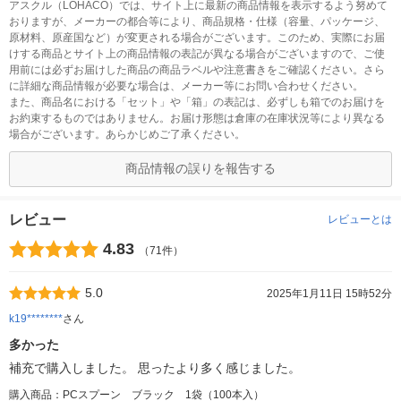
アスクル（LOHACO）では、サイト上に最新の商品情報を表示するよう努めて
おりますが、メーカーの都合等により、商品規格・仕様（容量、パッケージ、
原材料、原産国など）が変更される場合がございます。このため、実際にお届
けする商品とサイト上の商品情報の表記が異なる場合がございますので、ご使
用前には必ずお届けした商品の商品ラベルや注意書きをご確認ください。さら
に詳細な商品情報が必要な場合は、メーカー等にお問い合わせください。
また、商品名における「セット」や「箱」の表記は、必ずしも箱でのお届けを
お約束するものではありません。お届け形態は倉庫の在庫状況等により異なる
場合がございます。あらかじめご了承ください。
商品情報の誤りを報告する
レビュー
レビューとは
4.83
（71件）
5.0
2025年1月11日 15時52分
k19********
さん
多かった
補充で購入しました。 思ったより多く感じました。
購入商品：PCスプーン ブラック 1袋（100本入）