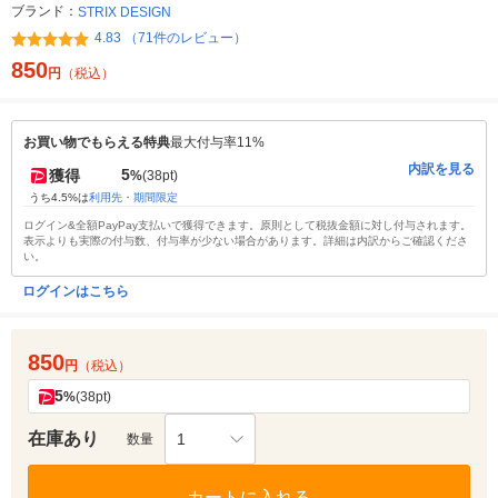
ブランド：
STRIX DESIGN
4.83 （71件のレビュー）
850
円
（税込）
お買い物でもらえる特典
最大付与率11%
内訳を見る
5
獲得
%
(38pt)
うち4.5%は
利用先・期間限定
ログイン&全額PayPay支払いで獲得できます。原則として税抜金額に対し付与されます。
表示よりも実際の付与数、付与率が少ない場合があります。詳細は内訳からご確認くださ
い。
ログインはこちら
850
円
（税込）
5
%
(38pt)
在庫あり
1
数量
カートに入れる