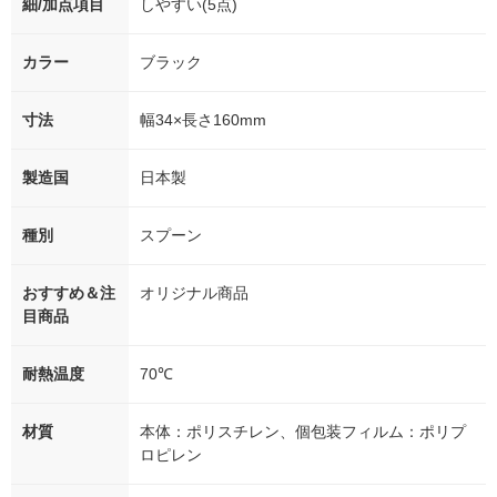
細/加点項目
しやすい(5点)
カラー
ブラック
寸法
幅34×長さ160mm
製造国
日本製
種別
スプーン
おすすめ＆注
オリジナル商品
目商品
耐熱温度
70℃
材質
本体：ポリスチレン、個包装フィルム：ポリプ
ロピレン