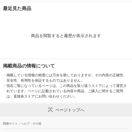
ルデザイン キッチン
エール 大王製紙
サッと タイルデザイ
ロール）
最近見た商品
タオル 日本製紙クレ
ン 200枚×30個 日本
シア 限定
製紙クレシア 限定
商品を閲覧すると履歴が表示されます
掲載商品の情報について
・
掲載している情報の精度には万全を期しておりますが、その内容の正確性、
安全性、有用性を保証するものではありません。
・
現在ご覧になっているページは、この商品を取り扱うストアによって運営さ
れています。ページに記載されている内容や商品、ご購入に関するご質問
は、直接各ストアにお問い合わせください。
ページトップへ
関連サイト・ヘルプ・その他