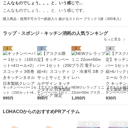
こんなものでしょう。。。と、いう感じで…
こんなものでしょう。。。と、いう感じです。
購入商品：使用不可カラー紙袋入り 曲がるストロー ブラック 1袋（300本入）
ラップ・スポンジ・キッチン消耗の人気ランキング
もっと見る
1
2
3
4
キッチンペーパー 1セ
【アスクル限定】キッ
NEWクレラップ ミニ
【アスクル限
ット（150カット×4ロ
チンペーパー 1セット
22cm×50m プラ刃 電
チンペーパー 
ール×2） スコッティ
995
（200組×4）スコッテ
988
子レンジ・冷凍可 3本
1,050
（100組×6
930
円
円
円
円
3倍巻きキッチンタオ
ィ サッとサッと タイ
クレハ
リエール ラク
ル 日本製紙クレシア
ルデザイン キッチン
ク キッチンタ
LOHACOからのおすすめPRアイテム
タオル 日本製紙クレ
王製紙 限定
シア 限定