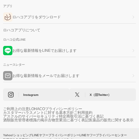
アプリ
ロハコアプリをダウンロード
ロハコアプリについて
ロハコ公式LINE
お得な最新情報をLINEでお届けします
ニュースレター
お得な最新情報をメールでお届けします
Instagram
X（旧Twitter）
ご利用上の注意
LOHACOプライバシーポリシー
カスタマーハラスメントに対する基本方針
ご利用規約
アスクルのサイバーセキュリティ
特定商取引法に基づく表記
酒類販売管理者標識の掲示
古物営業法に基づく表記
医薬品の販売に関する表示
Yahoo!ショッピング
LINEヤフープライバシーポリシー
LINEヤフープライバシーセンター