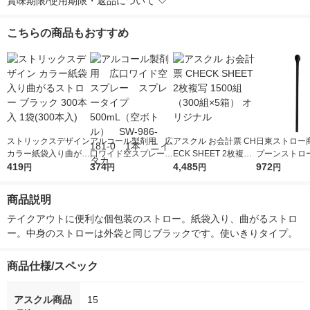
賞味期限/使用期限・返品について
こちらの商品もおすすめ
ストリックスデザイン
アルコール製剤用 広
アスクル お会計票 CH
日東ストロー商
カラー紙袋入り曲がる
口ワイド空スプレー
ECK SHEET 2枚複写
プーンストロー
ストロー ブラック 30
419
スプレータイプ 500
374
1500組（300組×5
4,485
ック SP-500B
972
円
円
円
円
0本入 1袋(300本入)
mL（空ボトル） SW
箱） オリジナル
（500本入）
-986-181-0 1本 ニ
商品説明
イタカ
テイクアウトに便利な個包装のストロー。紙袋入り、曲がるストロ
ー。中身のストローは外袋と同じブラックです。使いきりタイプ。
商品仕様/スペック
アスクル商品
15