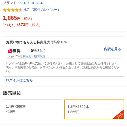
ブランド：
STRIX DESIGN
4.7 （20件のレビュー）
1,865
円
（税込）
373
1つあたり
円
（税込）
お買い物でもらえる特典
最大付与率16%
内訳を見る
5
獲得
%
(84pt)
うち4.5%は
利用先・期間限定
ログイン&全額PayPay支払いで獲得できます。原則として税抜金額に対し付与されます。
表示よりも実際の付与数、付与率が少ない場合があります。詳細は内訳からご確認くださ
い。
ログインはこちら
販売単位
1.4円×300本
1.3円×1500本
419円
1,865円
お得