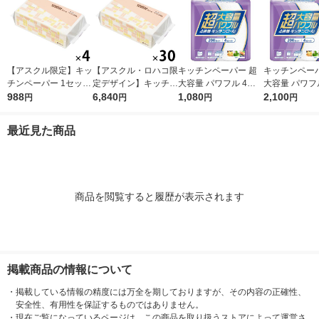
【アスクル限定】キッ
【アスクル・ロハコ限
キッチンペーパー 超
キッチンペーパ
チンペーパー 1セット
定デザイン】キッチン
大容量 パワフル 4倍
大容量 パワフ
（200組×4）スコッテ
988
ペーパー スコッティ
6,840
巻 キッチンロール 1
1,080
巻 キッチンロ
2,100
円
円
円
円
ィ サッとサッと タイ
ソフトパック サッと
パック（200カット×4
セット（1パッ
ルデザイン キッチン
サッと タイルデザイ
ロール）
0カット×4ロ
最近見た商品
タオル 日本製紙クレ
ン 200枚×30個 日本
2）
シア 限定
製紙クレシア 限定
商品を閲覧すると履歴が表示されます
掲載商品の情報について
・
掲載している情報の精度には万全を期しておりますが、その内容の正確性、
安全性、有用性を保証するものではありません。
・
現在ご覧になっているページは、この商品を取り扱うストアによって運営さ