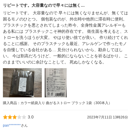
リピートです。大容量なので早々には無く…
リピートです。 大容量なので 早々には無くなりませんが、無くては
困るモノのひとつ。 個包装なのが、外出時や他所に滞在時に便利。
プラスチックを悪とされてしまった昨今、全身性金属アレルギーも
ある私には プラスチックこそ神的存在です。 衛生面を考えると、ス
トローを洗うほうが大変。 やはり使い捨てが良い。 作り続けてくれ
ることに感謝。 そのプラスチックも最近、アレルゲンで作ったモノ
を自慢している会社がある… 見分けられないから、勘弁してほし
い。 今は割高だろうけど、一般的にならないことを祈るばかり。 こ
のままでいいのに余計なことして。 死ぬしかなくなる。
購入商品：カラー紙袋入り 曲がるストロー ブラック 1袋（300本入）
3.0
2023年7月11日 13時26分
pan********
さん