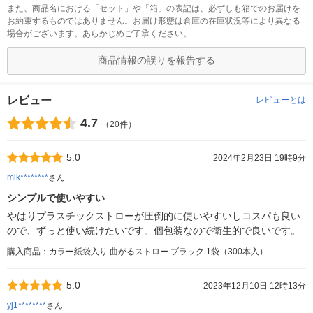
また、商品名における「セット」や「箱」の表記は、必ずしも箱でのお届けを
お約束するものではありません。お届け形態は倉庫の在庫状況等により異なる
場合がございます。あらかじめご了承ください。
商品情報の誤りを報告する
レビュー
レビューとは
4.7
（20件）
5.0
2024年2月23日 19時9分
mik********
さん
シンプルで使いやすい
やはりプラスチックストローが圧倒的に使いやすいしコスパも良い
ので、ずっと使い続けたいです。個包装なので衛生的で良いです。
購入商品：カラー紙袋入り 曲がるストロー ブラック 1袋（300本入）
5.0
2023年12月10日 12時13分
yj1********
さん