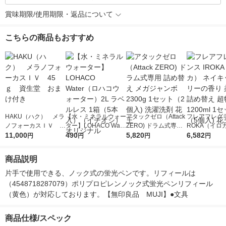
賞味期限/使用期限・返品について
こちらの商品もおすすめ
HAKU（ハク） メラ
【水・ミネラルウォー
アタックゼロ（Attack
フレアフレグラ
ノフォーカスＩＶ 4
ター】LOHACO Wate
ZERO) ドラム式専用
ROKA（イロ
5ｇ 資生堂 おまけ
11,000
r（ロハコウォータ
490
詰め替え メガジャン
5,820
イキッドリリ
6,582
円
円
円
円
付き
ー）2L ラベルレス 1
ボ 2300g 1セット（2
柔軟剤 詰め替
箱（5本入）（イチオ
個入) 洗濯洗剤 花王
大 1200ml 
商品説明
シ） オリジナル
（5個入) 花王
片手で使用できる、ノック式の蛍光ペンです。リフィールは
（4548718287079）ポリプロピレンノック式蛍光ペンリフィール
（黄色）が対応しております。【無印良品　MUJI】●文具
商品仕様/スペック