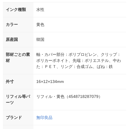
インク種類
水性
カラー
黄色
原産国
韓国
部材ごとの素
軸・カバー部分：ポリプロピレン、クリップ：
材
ポリカーボネイト、先端：ポリエステル、中わ
た：ＰＥＴ、リング：合成ゴム、ばね：鉄
外寸
16×12×134mm
リフィル等パ
リフィル・黄色（4548718287079）
ーツ
ブランド
無印良品