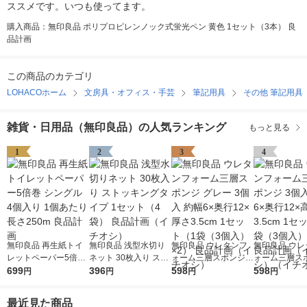
ススメです。いつも使ってます。
購入商品：無印良品 ポリプロピレンノック式蛍光ペン 黄色 1セット（3本） 良
品計画
この商品のカテゴリ
LOHACOホーム
文房具・オフィス・手芸
筆記用具
その他 筆記用具
雑貨・日用品（無印良品）の人気ランキング
もっと見る
1
2
3
4
無印良品 再生紙トイ
無印良品 浅型水切り
無印良品 ウレタンフ
無印良品 ウレ
レットペーパー5倍巻
ネット 30枚入り スト
ォーム三層スポンジ
ォーム三層スポ
シングル 4個入り 1個
699
ッキングタイプ 1セッ
396
グレー 3個入 約幅6×
598
個入 約幅6×奥
598
円
円
円
円
あたり長さ250m 良品
ト（4袋） 良品計画
奥行12×厚さ3.5cm 1
高さ3.5cm 1
計画
（イチオシ）
セット（1袋（3個
（1袋（3個入
最近見た商品