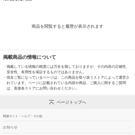
入）×2） 良品計画
良品計画（イ
（イチオシ）
（イチオシ）
商品を閲覧すると履歴が表示されます
掲載商品の情報について
・
掲載している情報の精度には万全を期しておりますが、その内容の正確性、
安全性、有用性を保証するものではありません。
・
現在ご覧になっているページは、この商品を取り扱うストアによって運営さ
れています。ページに記載されている内容や商品、ご購入に関するご質問
は、直接各ストアにお問い合わせください。
ページトップへ
関連サイト・ヘルプ・その他
お知らせ