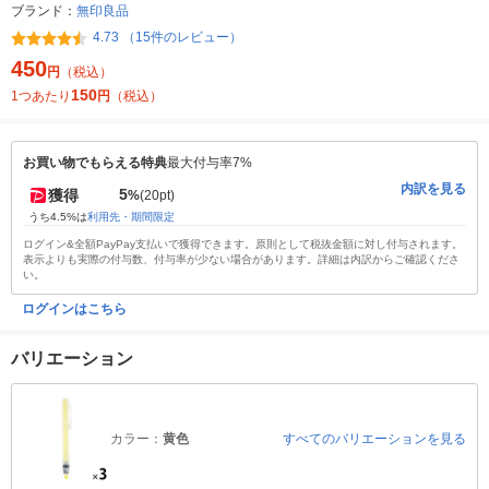
ブランド：
無印良品
4.73 （15件のレビュー）
450
円
（税込）
150
1つあたり
円
（税込）
お買い物でもらえる特典
最大付与率7%
内訳を見る
5
獲得
%
(20pt)
うち4.5%は
利用先・期間限定
ログイン&全額PayPay支払いで獲得できます。原則として税抜金額に対し付与されます。
表示よりも実際の付与数、付与率が少ない場合があります。詳細は内訳からご確認くださ
い。
ログインはこちら
バリエーション
カラー：
黄色
すべてのバリエーションを見る