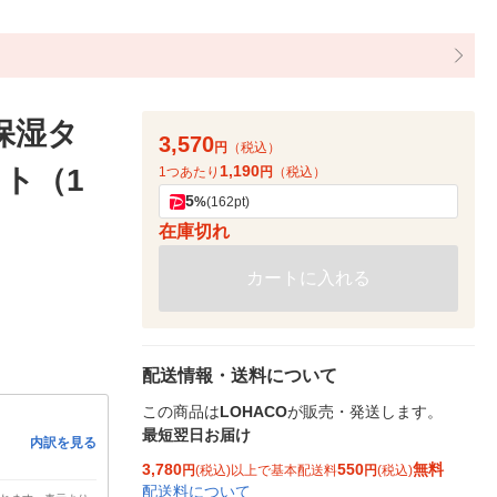
保湿タ
3,570
円
（税込）
1,190
ット（1
1つあたり
円
（税込）
5
%
(162pt)
在庫切れ
カートに入れる
配送情報・送料について
この商品は
LOHACO
が販売・発送します。
最短翌日お届け
内訳を見る
3,780
550
無料
円
(税込)以上で基本配送料
円
(税込)
配送料について