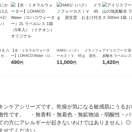
る 八
【水・ミネラルウォータ
HAKU（ハク） メラノフォ
アイリスフーズ 
1セッ
ー】LOHACO Water（ロハ
ーカスＩＶ 45ｇ 資生
炭酸水 ラベルレス 5
画（イ
コウォーター）2L ラベルレ
堂 おまけ付き
箱（24本入）
490
11,000
1,420
円
円
円
ス 1箱（5本入）（イチオ
シ） オリジナル
キンケアシリーズです。乾燥が気になる敏感肌にうるお
激性です。　・無香料・無着色・無鉱物油・弱酸性・パ
ての方にアレルギーが起きないわけではありません）◎
ませてください。