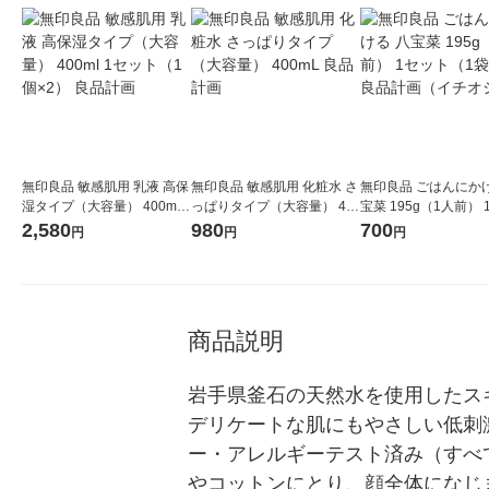
無印良品 敏感肌用 乳液 高保
無印良品 敏感肌用 化粧水 さ
無印良品 ごはんにかけ
湿タイプ（大容量） 400ml 1
っぱりタイプ（大容量） 40
宝菜 195g（1人前） 
セット（1個×2） 良品計画
0mL 良品計画
ト（1袋×2） 良品計
2,580
980
700
円
円
円
チオシ）
商品説明
岩手県釜石の天然水を使用したス
デリケートな肌にもやさしい低刺
ー・アレルギーテスト済み（すべ
やコットンにとり、顔全体になじ