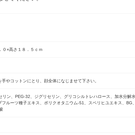
．０×高さ１８．５ｃｍ
を手やコットンにとり、顔全体になじませて下さい。
セリン、PEG-32、ジグリセリン、グリコシルトレハロース、加水分解
フルーツ種子エキス、ポリクオタニウム-51、スベリヒユエキス、BG、
酸