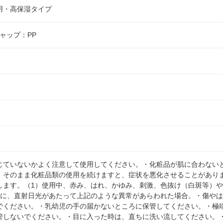
用・高保湿タイプ
キャップ：PP
じていないかよく注意して使用してください。・化粧品が肌に合わない
。そのまま化粧品類の使用を続けますと、症状を悪化させることがあり
します。（1）使用中、赤み、はれ、かゆみ、刺激、色抜け（白斑等）
肌に、直射日光があたって上記のような異常があらわれた場合。・傷や
でください。・乳幼児の手の届かないところに保管してください。・極
管しないでください。・目に入った時は、直ちに洗い流してください。