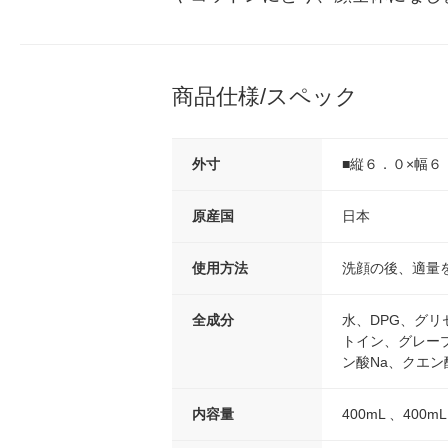
商品仕様/スペック
外寸
■縦６．０×幅６
原産国
日本
使用方法
洗顔の後、適量
全成分
水、DPG、グリ
トイン、グレープ
ン酸Na、クエン
内容量
400mL 、400mL