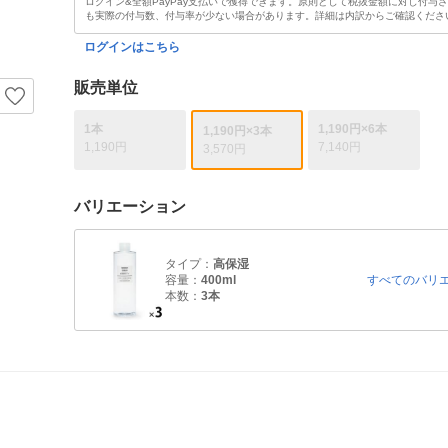
ログイン&全額PayPay支払いで獲得できます。原則として税抜金額に対し付与
も実際の付与数、付与率が少ない場合があります。詳細は内訳からご確認くださ
ログインはこちら
販売単位
1本
1,190円×6本
1,190円×3本
1,190円
7,140円
3,570円
バリエーション
タイプ：
高保湿
容量：
400ml
すべてのバリ
本数：
3本