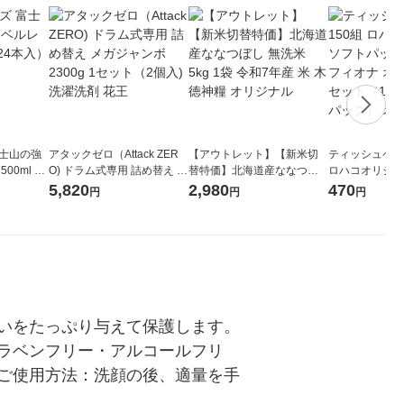
富士山の強
アタックゼロ（Attack ZER
【アウトレット】【新米切
ティッシュペーパ
00ml 1
O) ドラム式専用 詰め替え メ
替特価】北海道産ななつぼ
ロハコオリジナ
ガジャンボ 2300g 1セット
し 無洗米 5kg 1袋 令和7年産
ックティッシュ
5,820
2,980
470
円
円
円
（2個入) 洗濯洗剤 花王
米 木徳神糧 オリジナル
リジナル 1セ
5個入×2パック
ル
いをたっぷり与えて保護します。
ラベンフリー・アルコールフリ
ご使用方法：洗顔の後、適量を手