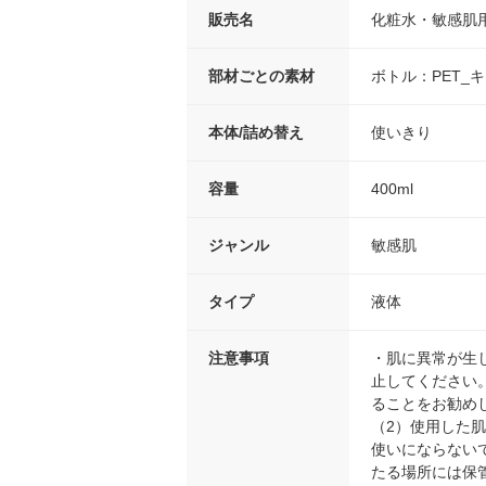
販売名
化粧水・敏感肌
部材ごとの素材
ボトル：PET_
本体/詰め替え
使いきり
容量
400ml
ジャンル
敏感肌
タイプ
液体
注意事項
・肌に異常が生
止してください
ることをお勧め
（2）使用した
使いにならない
たる場所には保