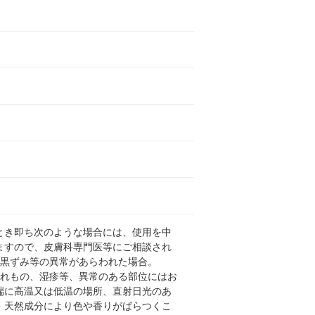
とき即ち次のような場合には、使用を中
ますので、皮膚科専門医等にご相談され
や黒ずみ等の異常があらわれた場合。
はれもの、湿疹等、異常のある部位にはお
端に高温又は低温の場所、直射日光のあ
・天然成分により色や香りがばらつくこ