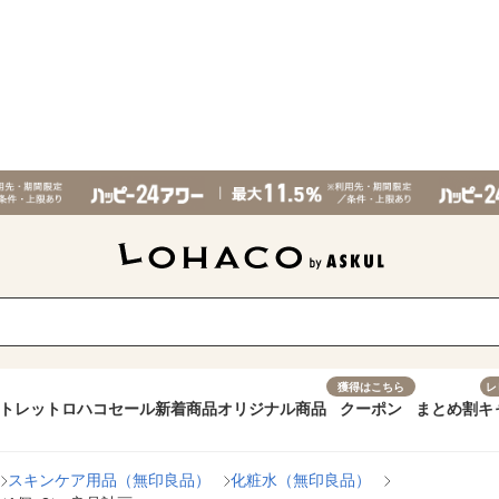
獲得はこちら
レ
トレット
ロハコセール
新着商品
オリジナル商品
クーポン
まとめ割
キ
スキンケア用品（無印良品）
化粧水（無印良品）