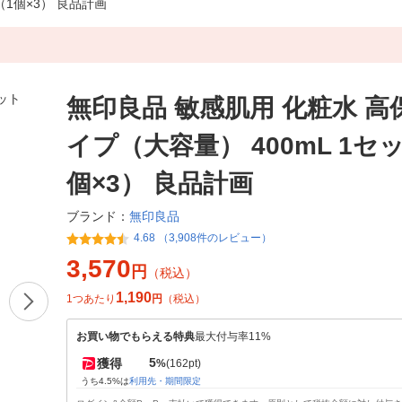
（1個×3） 良品計画
無印良品 敏感肌用 化粧水 高
イプ（大容量） 400mL 1セ
個×3） 良品計画
無印良品
ブランド：
4.68 （3,908件のレビュー）
3,570
円
（税込）
1,190
1つあたり
円
（税込）
お買い物でもらえる特典
最大付与率11%
5
獲得
%
(162pt)
うち4.5%は
利用先・期間限定