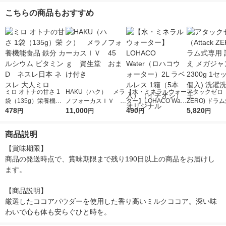
こちらの商品もおすすめ
ミロ オトナの甘さ 1
HAKU（ハク） メラ
【水・ミネラルウォー
アタックゼロ（A
袋（135g）栄養機能
ノフォーカスＩＶ 4
ター】LOHACO Wate
ZERO) ドラ
食品 鉄分 カルシウム
478
5ｇ 資生堂 おまけ
11,000
r（ロハコウォータ
490
詰め替え メガ
5,820
円
円
円
円
ビタミンD ネスレ日
付き
ー）2L ラベルレス 1
ボ 2300g 1
本 ネスレ 大人ミロ
箱（5本入）（イチオ
個入) 洗濯洗剤
商品説明
シ） オリジナル
【賞味期限】

商品の発送時点で、賞味期限まで残り190日以上の商品をお届けし
ます。

【商品説明】

厳選したココアパウダーを使用した香り高いミルクココア。深い味
わいで心も体も安らぐひと時を。