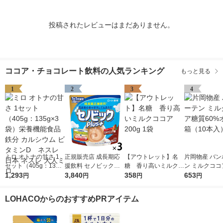
投稿されたレビューはまだありません。
ココア・チョコレート飲料の人気ランキング
もっと見る
1
2
3
4
ミロ オトナの甘さ 1
正規販売店 成長期応
【アウトレット】名
片岡物産 バン
セット（405g：135g
援飲料 セノビックプ
糖 香り高いミルクコ
ン ミルクココ
×3袋）栄養機能食品
1,293
ラス ミルクココア味
3,840
コア 200g 1袋
358
0%オフ 1箱（
653
円
円
円
円
鉄分 カルシウム ビタ
1セット（1袋（180
入）
ミンD ネスレ日本 ネ
g）×3）ポリフェノー
LOHACOからのおすすめPRアイテム
スレ 大人ミロ
ル入り 栄養機能食品