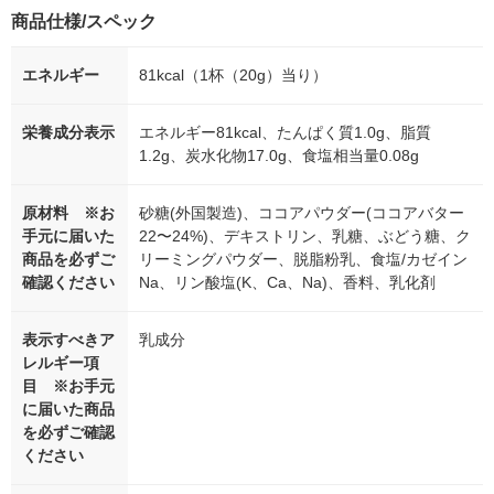
商品仕様/スペック
エネルギー
81kcal（1杯（20g）当り）
栄養成分表示
エネルギー81kcal、たんぱく質1.0g、脂質
1.2g、炭水化物17.0g、食塩相当量0.08g
原材料 ※お
砂糖(外国製造)、ココアパウダー(ココアバター
手元に届いた
22〜24%)、デキストリン、乳糖、ぶどう糖、ク
商品を必ずご
リーミングパウダー、脱脂粉乳、食塩/カゼイン
確認ください
Na、リン酸塩(K、Ca、Na)、香料、乳化剤
表示すべきア
乳成分
レルギー項
目 ※お手元
に届いた商品
を必ずご確認
ください