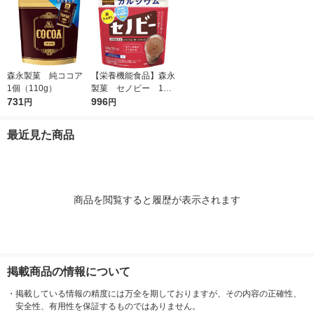
森永製菓 純ココア
【栄養機能食品】森永
1個（110g）
製菓 セノビー 1袋
731
（180g）
996
円
円
最近見た商品
商品を閲覧すると履歴が表示されます
掲載商品の情報について
・
掲載している情報の精度には万全を期しておりますが、その内容の正確性、
安全性、有用性を保証するものではありません。