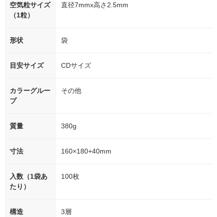
空気粒サイズ
直径7mmx高さ2.5mm
（1粒）
形状
袋
目安サイズ
CDサイズ
カラーグルー
その他
プ
質量
380g
寸法
160×180+40mm
入数（1袋あ
100枚
たり）
構造
3層