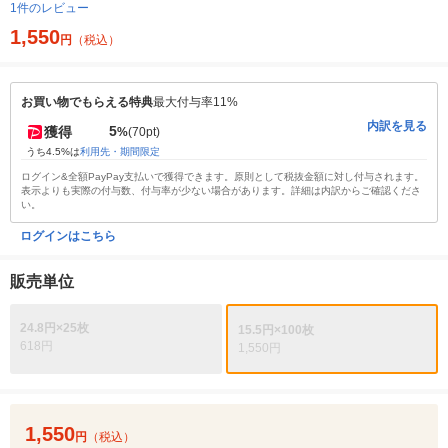
1件のレビュー
1,550
円
（税込）
お買い物でもらえる特典
最大付与率11%
内訳を見る
5
獲得
%
(70pt)
うち4.5%は
利用先・期間限定
ログイン&全額PayPay支払いで獲得できます。原則として税抜金額に対し付与されます。
表示よりも実際の付与数、付与率が少ない場合があります。詳細は内訳からご確認くださ
い。
ログインはこちら
販売単位
24.8円×25枚
15.5円×100枚
618円
1,550円
1,550
円
（税込）