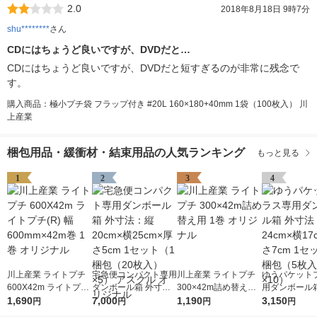
2.0
2018年8月18日 9時7分
shu********
さん
CDにはちょうど良いですが、DVDだと…
CDにはちょうど良いですが、DVDだと短すぎるのが非常に残念で
す。
購入商品：極小プチ袋 フラップ付き #20L 160×180+40mm 1袋（100枚入） 川
上産業
梱包用品・緩衝材・結束用品の人気ランキング
もっと見る
1
2
3
4
川上産業 ライトプチ
宅急便コンパクト専用
川上産業 ライトプチ
ゆうパケット
600X42m ライトプチ
ダンボール箱 外寸
300×42m詰め替え用
用ダンボール箱
(R) 幅600mm×42m巻
1,690
法：縦20cm×横25cm
7,000
1巻 オリジナル
1,190
法：縦24cm×
3,150
円
円
円
円
1巻 オリジナル
×厚さ5cm 1セット（1
×厚さ7cm 1