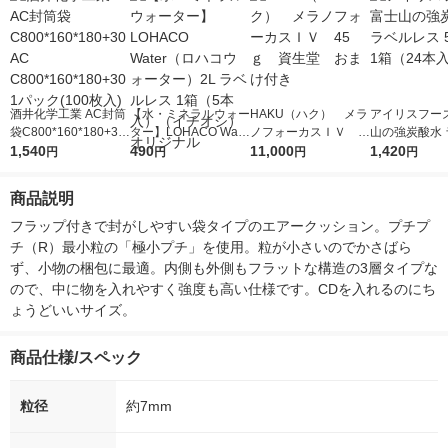
酒井化学工業 AC封筒
【水・ミネラルウォー
HAKU（ハク） メラ
アイリスフーズ
袋C800*160*180+30
ター】LOHACO Wate
ノフォーカスＩＶ 4
山の強炭酸水 
AC C800*160*180+3
1,540
r（ロハコウォータ
490
5ｇ 資生堂 おまけ
11,000
レス 500ml 1
1,420
円
円
円
円
0 1パック(100枚入)
ー）2L ラベルレス 1
付き
本入）
箱（5本入）（イチオ
商品説明
シ） オリジナル
フラップ付きで封がしやすい袋タイプのエアークッション。プチプ
チ（R）最小粒の「極小プチ」を使用。粒が小さいのでかさばら
ず、小物の梱包に最適。内側も外側もフラットな構造の3層タイプな
ので、中に物を入れやすく強度も高い仕様です。CDを入れるのにち
ょうどいいサイズ。
商品仕様/スペック
粒径
約7mm