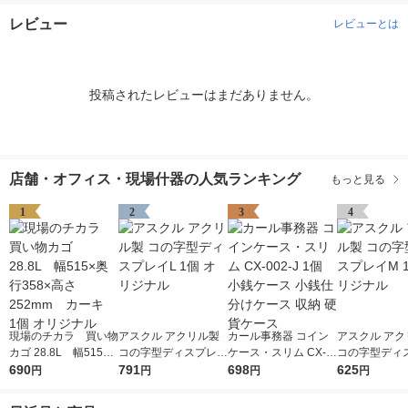
レビュー
レビューとは
投稿されたレビューはまだありません。
店舗・オフィス・現場什器の人気ランキング
もっと見る
1
2
3
4
現場のチカラ 買い物
アスクル アクリル製
カール事務器 コイン
アスクル アク
カゴ 28.8L 幅515×
コの字型ディスプレイ
ケース・スリム CX-0
コの字型ディ
奥行358×高さ252mm
690
L 1個 オリジナル
791
02-J 1個 小銭ケース
698
M 1個 オリジ
625
円
円
円
円
カーキ 1個 オリジ
小銭仕分けケース 収
ナル
納 硬貨ケース