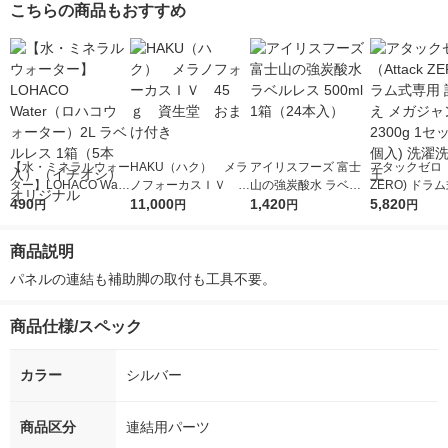
こちらの商品もおすすめ
【水・ミネラルウォー
HAKU（ハク） メラ
アイリスフーズ 富士
アタックゼロ（A
ター】LOHACO Wate
ノフォーカスＩＶ 4
山の強炭酸水 ラベル
ZERO) ドラ
r（ロハコウォータ
490
5ｇ 資生堂 おまけ
11,000
レス 500ml 1箱（24
1,420
詰め替え メガ
5,820
円
円
円
円
ー）2L ラベルレス 1
付き
本入）
ボ 2300g 1
箱（5本入）（イチオ
個入) 洗濯洗剤
商品説明
シ） オリジナル
パネルの連結も補助脚の取付も工具不要。
商品仕様/スペック
カラー
シルバー
商品区分
連結用パーツ