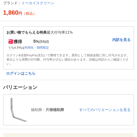
ブランド：
トーカイスクリーン
1,860
円
（税込）
お買い物でもらえる特典
最大付与率11%
内訳を見る
5
獲得
%
(84pt)
うち4.5%は
利用先・期間限定
ログイン&全額PayPay支払いで獲得できます。原則として税抜金額に対し付与されます。
表示よりも実際の付与数、付与率が少ない場合があります。詳細は内訳からご確認くださ
い。
ログインはこちら
バリエーション
補助脚：
片側補助脚
すべてのバリエーションを見る