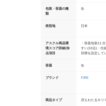
包装・容器の種
缶
類
焙煎地
日本
アスクル商品環
・容器包装11:
境スコア詳細/加
すい(10点)・仕組
点項目
目標を設定してい
容器
缶
ブランド
FIRE
商品タイプ
冴えわたるキリ