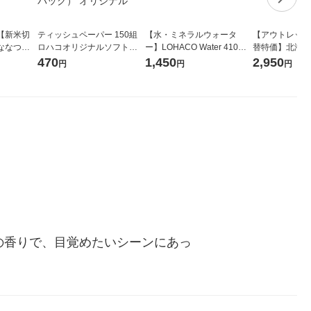
【新米切
ティッシュペーパー 150組
【水・ミネラルウォータ
【アウトレット
ななつぼ
ロハコオリジナルソフトパ
ー】LOHACO Water 410ml
替特価】北海道
袋 令和7年産
ックティッシュ フィオナ オ
1箱（20本入）ラベルレス
し 精白米 5kg
470
1,450
2,950
円
円
円
ジナル
リジナル 1セット（10個：
（イチオシ） オリジナル
米 木徳神糧 オ
5個入×2パック） オリジナ
ル
の香りで、目覚めたいシーンにあっ