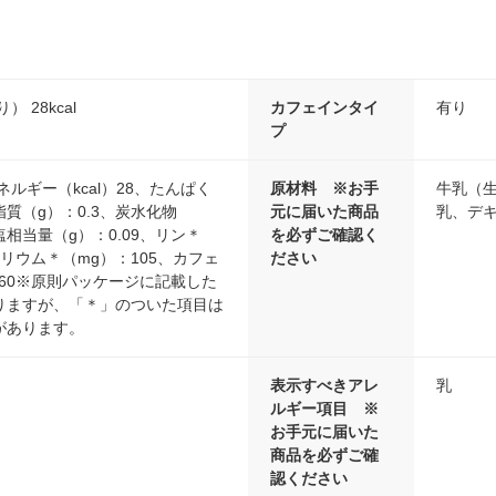
） 28kcal
カフェインタイ
有り
プ
ネルギー（kcal）28、たんぱく
原材料 ※お手
牛乳（
脂質（g）：0.3、炭水化物
元に届いた商品
乳、デキ
塩相当量（g）：0.09、リン＊
を必ずご確認く
カリウム＊（mg）：105、カフェ
ださい
60※原則パッケージに記載した
りますが、「＊」のついた項目は
があります。
表示すべきアレ
乳
ルギー項目 ※
お手元に届いた
商品を必ずご確
認ください