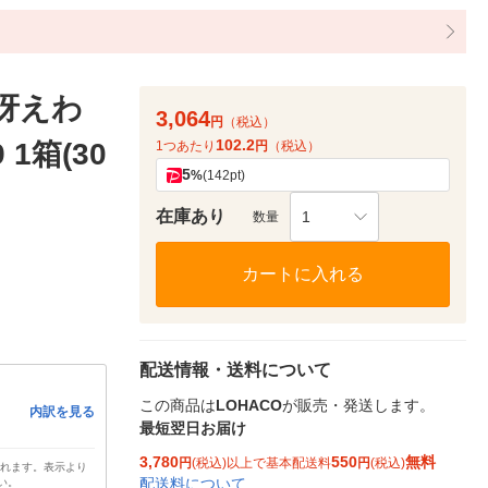
冴えわ
3,064
円
（税込）
102.2
 1箱(30
1つあたり
円
（税込）
5
%
(142pt)
在庫あり
1
数量
カートに入れる
配送情報・送料について
この商品は
LOHACO
が販売・発送します。
内訳を見る
最短翌日お届け
3,780
550
無料
円
(税込)以上で基本配送料
円
(税込)
されます。表示より
配送料について
い。