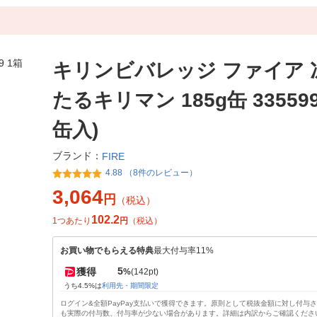
キリンビバレッジ ファイア 
たるキリマン 185g缶 335599
缶入)
ブランド：
FIRE
4.88 （8件のレビュー）
3,064
円
（税込）
102.2
1つあたり
円
（税込）
お買い物でもらえる特典
最大付与率11%
5
獲得
%
(142pt)
うち4.5%は
利用先・期間限定
ログイン&全額PayPay支払いで獲得できます。原則として税抜金額に対し付与
も実際の付与数、付与率が少ない場合があります。詳細は内訳からご確認くださ