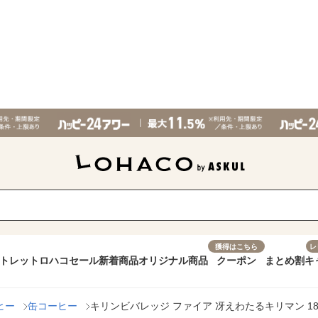
獲得はこちら
レ
トレット
ロハコセール
新着商品
オリジナル商品
クーポン
まとめ割
キ
ヒー
缶コーヒー
キリンビバレッジ ファイア 冴えわたるキリマン 185g缶