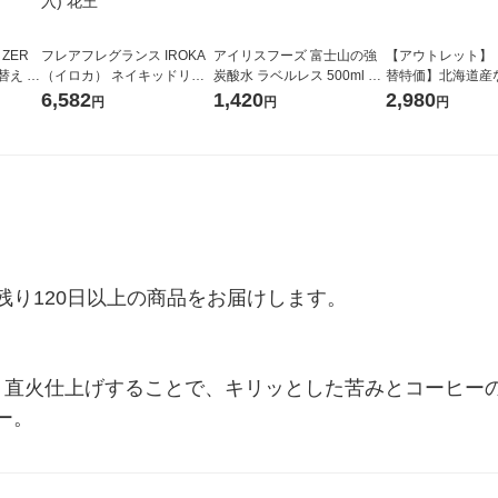
 ZER
フレアフレグランス IROKA
アイリスフーズ 富士山の強
【アウトレット】
替え メ
（イロカ） ネイキッドリリ
炭酸水 ラベルレス 500ml 1
替特価】北海道産
セット
ーの香り 柔軟剤 詰め替え 超
箱（24本入）
し 無洗米 5kg 1
6,582
1,420
2,980
円
円
円
王
特大 1200ml 1セット（5個
米 木徳神糧 オリ
入) 花王
り120日以上の商品をお届けします。

し、直火仕上げすることで、キリッとした苦みとコーヒー
ー。