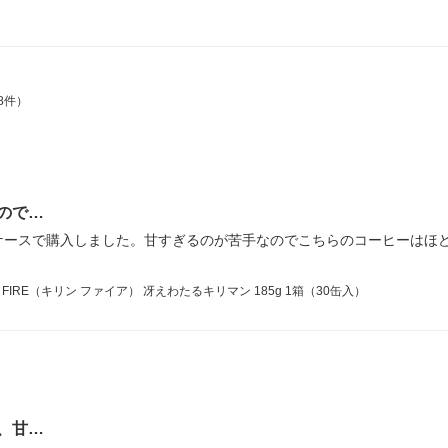
8件）
ので…
ケースで購入しました。甘すぎるのが苦手なのでこちらのコーヒーはほ
FIRE（キリン ファイア） 冴えわたるキリマン 185g 1箱（30缶入）
、甘…