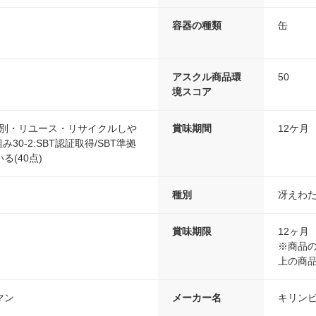
容器の種類
缶
アスクル商品環
50
境スコア
分別・リユース・リサイクルしや
賞味期間
12ケ月
み30-2:SBT認証取得/SBT準拠
る(40点)
種別
冴えわ
賞味期限
12ヶ月
※商品の
上の商
マン
メーカー名
キリン