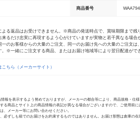
商品番号
WAA794
による返品はお受けできません。※商品の発送時点で、賞味期限まで残り
出来るだけ忠実に再現するよう心がけていますが実物と若干異なる場合
同一のお客様からの大量のご注文、同一のお届け先への大量のご注文は
す。※一緒にご注文する商品、またはお届け地域等により翌日配達がで
はこちら（メーカーサイト）
商品情報を表示するよう努めておりますが、メーカーの都合等により、商品規格・仕
する商品とサイト上の商品情報の表記が異なる場合がございますので、ご使用前に
は、メーカー等にお問い合わせください。
、必ずしも箱でのお届けをお約束するものではありません。お届け形態は倉庫の在