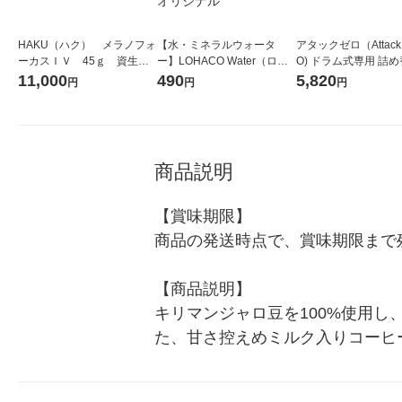
HAKU（ハク） メラノフォ
【水・ミネラルウォータ
アタックゼロ（Attack
ーカスＩＶ 45ｇ 資生
ー】LOHACO Water（ロハ
O) ドラム式専用 詰め
堂 おまけ付き
コウォーター）2L ラベルレ
ガジャンボ 2300g 1
11,000
490
5,820
円
円
円
ス 1箱（5本入）（イチオ
（2個入) 洗濯洗剤 花
シ） オリジナル
商品説明
【賞味期限】

商品の発送時点で、賞味期限まで残
【商品説明】

キリマンジャロ豆を100%使用
た、甘さ控えめミルク入りコーヒ