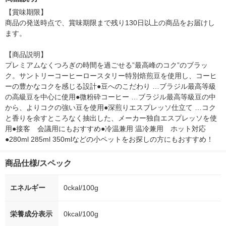
シ） オリジナ
【賞味期限】

商品の発送時点で、賞味期限まで残り130日以上の商品をお届けし
ます。

【商品説明】

プレミアムなくつろぎの時間を過ごせる”最高峰のコク”のブラッ
ク。サントリーコーヒーロースタリー特別焙煎豆を使用し、コーヒ
ーの豊かなコクを感じる設計●豆へのこだわり …ブラジル最高等級
の高級豆を中心に使用●微粉砕コーヒー …ブラジル最高等級豆の中
から、よりコクの強い豆を使用●深煎りエスプレッソ仕立て …コク
と香りを余すところなく抽出した、メーカー独自エスプレッソを使
用●接客　会議用にもおすすめ●冷温兼用 温冷兼用　ホット対応
●280ml 285ml 350mlなどの小ペットをお探しの方にもおすすめ！
商品仕様/スペック
エネルギー
0ckal/100g
栄養成分表示
0kcal/100g