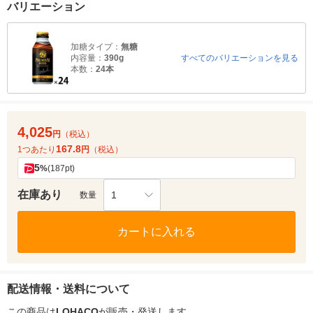
バリエーション
加糖タイプ：
無糖
内容量：
390g
すべてのバリエーションを見る
本数：
24本
4,025
円
（税込）
167.8
1つあたり
円
（税込）
5
%
(187pt)
在庫あり
1
数量
カートに入れる
配送情報・送料について
この商品は
LOHACO
が販売・発送します。