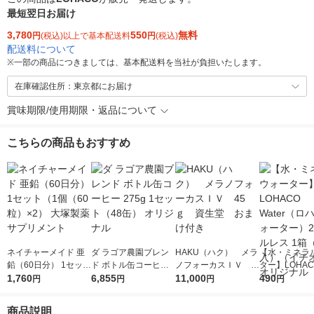
最短翌日お届け
3,780
550
無料
円
(税込)以上で基本配送料
円
(税込)
配送料について
※
一部の商品につきましては、基本配送料を当社が負担いたします。
在庫確認住所：東京都にお届け
賞味期限/使用期限・返品について
こちらの商品もおすすめ
ネイチャーメイド 亜
ダ ラゴア農園ブレン
HAKU（ハク） メラ
【水・ミネラ
鉛（60日分） 1セット
ド ボトル缶コーヒー
ノフォーカスＩＶ 4
ター】LOHACO
（1個（60粒）×2）
1,760
275g 1セット（48
6,855
5ｇ 資生堂 おまけ
11,000
r（ロハコウォ
490
円
円
円
円
大塚製薬 サプリメン
缶） オリジナル
付き
ー）2L ラベル
ト
箱（5本入）
商品説明