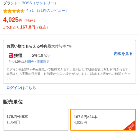
ブランド：
BOSS（サントリー）
4.71 （21件のレビュー）
4,025
円
（税込）
167.8
1つあたり
円
（税込）
お買い物でもらえる特典
最大付与率7%
内訳を見る
5
獲得
%
(187pt)
うち4.5%は
利用先・期間限定
ログイン&全額PayPay支払いで獲得できます。原則として税抜金額に対し付与されます。
表示よりも実際の付与数、付与率が少ない場合があります。詳細は内訳からご確認くださ
い。
ログインはこちら
販売単位
176.7円×6本
167.8円×24本
1,060円
4,025円
お得