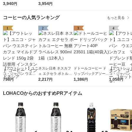
無糖 185g 1箱（30缶
3,940
3,954
円
円
入）
コーヒーの人気ランキング
もっと見る
1
2
3
4
【アウトレット】ユニ
ネスレ日本 ネスカフ
ドトールコーヒー ド
【アウトレッ
コ・ジャパン ウエス
ェ エクセラ ボトルコ
リップパックアソート
コ・ジャパン
ティンカフェ マイル
798
ーヒー 無糖 ラベルレ
2,217
40P 23501 1箱(40袋
1,386
ティンカフェ
1,058
円
円
円
円
ドブレンド 150g 2袋
ス 900ml 1箱（12本
入)
ドブレンド瓶
詰替用 インスタント
入）
ー豆 イン
LOHACOからのおすすめPRアイテム
コーヒー インドネシ
コーヒー 1
ア
（2本）