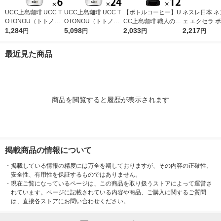
UCC上島珈琲 UCC T
UCC上島珈琲 UCC T
【ボトルコーヒー】U
ネスレ日本 ネ
OTONOU（トトノ
OTONOU（トトノ
CC上島珈琲 職人の珈
ェ エクセラ 
ウ） by BLACK無糖 5
1,284
ウ） by BLACK無糖 5
5,098
琲 無糖 900ml 1箱（1
2,033
ーヒー 無糖 
2,217
円
円
円
円
00ml 1セット（6本）
00ml 1箱（24本入）
2本入）
ス 900ml 1箱
入）
最近見た商品
商品を閲覧すると履歴が表示されます
掲載商品の情報について
・
掲載している情報の精度には万全を期しておりますが、その内容の正確性、
安全性、有用性を保証するものではありません。
・
現在ご覧になっているページは、この商品を取り扱うストアによって運営さ
れています。ページに記載されている内容や商品、ご購入に関するご質問
は、直接各ストアにお問い合わせください。