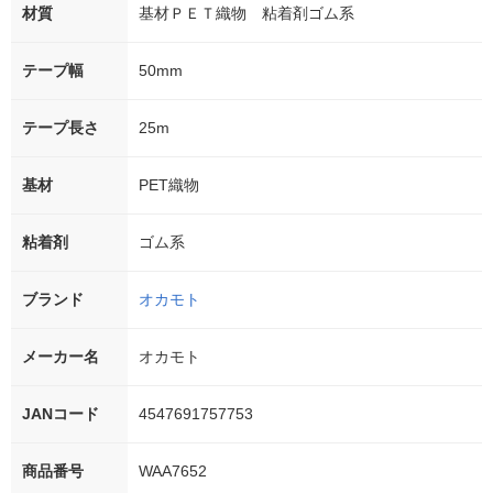
材質
基材ＰＥＴ織物 粘着剤ゴム系
テープ幅
50mm
テープ長さ
25m
基材
PET織物
粘着剤
ゴム系
ブランド
オカモト
メーカー名
オカモト
JANコード
4547691757753
商品番号
WAA7652