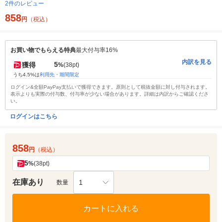
2件のレビュー
858
円
（税込）
お買い物でもらえる特典
最大付与率16%
内訳を見る
5
獲得
%
(38pt)
うち4.5%は
利用先・期間限定
ログイン&全額PayPay支払いで獲得できます。原則として税抜金額に対し付与されます。
表示よりも実際の付与数、付与率が少ない場合があります。詳細は内訳からご確認くださ
い。
ログインはこちら
858
円
（税込）
5
%
(38pt)
在庫あり
1
数量
カートに入れる