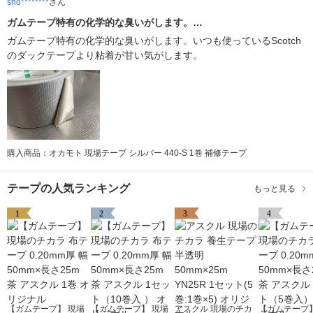
sno********
さん
ガムテープ特有の化学的な臭いがします。…
ガムテープ特有の化学的な臭いがします。いつも使っているScotch
のダックテープより粘着が甘い気がします。
購入商品：オカモト 現場テープ シルバー 440-S 1巻 補修テープ
テープの人気ランキング
もっと見る
1
2
3
4
【ガムテープ】 現場
【ガムテープ】 現場
アスクル 現場のチカ
【ガムテープ】