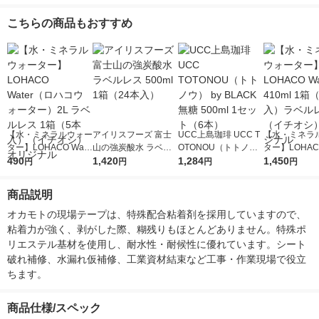
こちらの商品もおすすめ
【水・ミネラルウォー
アイリスフーズ 富士
UCC上島珈琲 UCC T
【水・ミネラ
ター】LOHACO Wate
山の強炭酸水 ラベル
OTONOU（トトノ
ター】LOHACO
r（ロハコウォータ
490
レス 500ml 1箱（24
1,420
ウ） by BLACK無糖 5
1,284
r 410ml 1箱
1,450
円
円
円
円
ー）2L ラベルレス 1
本入）
00ml 1セット（6本）
入）ラベルレ
箱（5本入）（イチオ
オシ） オリジ
商品説明
シ） オリジナル
オカモトの現場テープは、特殊配合粘着剤を採用していますので、
粘着力が強く、剥がした際、糊残りもほとんどありません。特殊ポ
リエステル基材を使用し、耐水性・耐候性に優れています。シート
破れ補修、水漏れ仮補修、工業資材結束など工事・作業現場で役立
ちます。
商品仕様/スペック