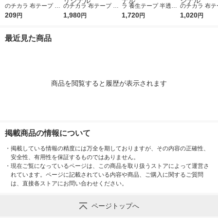
のチカラ 布テープ 0.2
のチカラ 布テープ 0.2
ラ 養生テープ 半透明
のチカラ 布テー
0mm厚 幅50mm×長さ
209
0mm厚 幅50mm×長さ
1,980
50mm×25m YN25R 1
1,720
0mm厚 幅50
1,020
円
円
円
円
25m 茶 アスクル 1巻
25m 茶 アスクル 1セ
セット(5巻:1巻×5) オ
25m 茶 アスク
オリジナル
ット（10巻入 ） オリ
リジナル
ット（5巻入）
最近見た商品
ジナル
ナル
商品を閲覧すると履歴が表示されます
掲載商品の情報について
・
掲載している情報の精度には万全を期しておりますが、その内容の正確性、
安全性、有用性を保証するものではありません。
・
現在ご覧になっているページは、この商品を取り扱うストアによって運営さ
れています。ページに記載されている内容や商品、ご購入に関するご質問
は、直接各ストアにお問い合わせください。
ページトップへ