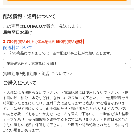
配送情報・送料について
この商品は
LOHACO
が販売・発送します。
最短翌日お届け
3,780
550
無料
円
(税込)以上で基本配送料
円
(税込)
配送料について
※
一部の商品につきましては、基本配送料を当社が負担いたします。
在庫確認住所：東京都にお届け
賞味期限/使用期限・返品について
ご購入について
・人体には直接貼らないで下さい。・電気絶縁には使用しないで下さい。・貼
る面の埃・油分・水分などは、きれいに取り除いて下さい。・ご使用環境や長
時間貼ったままにしたり、直射日光に当たりますと糊残りする場合がありま
す。・はがす際に貼りつけ面を傷めたり・糊が残ることがありますので、使用
のあとが残ってもさしつかえないところを選んで下さい。・一時的な強力粘着
テープであり、長時間機能を維持するものではありません。・直射日光の当た
らない涼しい場所に保管して下さい。・凸凹面や特殊処理されたところには付
かない場合があります。