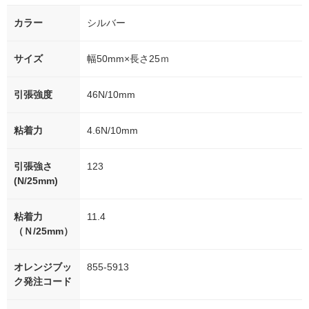
カラー
シルバー
サイズ
幅50mm×長さ25ｍ
引張強度
46N/10mm
粘着力
4.6N/10mm
引張強さ
123
(N/25mm)
粘着力
11.4
（Ｎ/25mm）
オレンジブッ
855-5913
ク発注コード