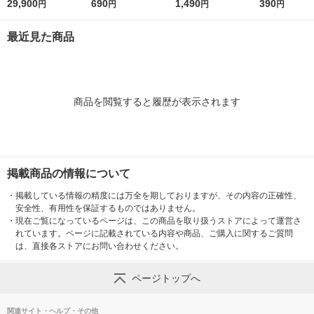
×2列 オーク材 幅82×
29,900
中 約幅25.5×奥行36×
690
納ケース ワイド 大 ホ
1,490
ャスター ４個
390
円
円
円
円
奥行28.5×高さ121cm
高さ16cm 良品計画
ワイトグレー 約幅３
エラストマー仕
良品計画
７×奥行２６×高さ１
品計画
最近見た商品
７．５ｃｍ 良品計画
商品を閲覧すると履歴が表示されます
掲載商品の情報について
・
掲載している情報の精度には万全を期しておりますが、その内容の正確性、
安全性、有用性を保証するものではありません。
・
現在ご覧になっているページは、この商品を取り扱うストアによって運営さ
れています。ページに記載されている内容や商品、ご購入に関するご質問
は、直接各ストアにお問い合わせください。
ページトップへ
関連サイト・ヘルプ・その他