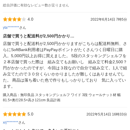
総合評価に有効なレビュー数が足りません
4.0
2022年6月14日 7時5分
yta********
さん
店舗で買うと配送料が2,500円かかり…
店舗で買うと配送料が2,500円かかりますがこちらは配送料無料、さ
らにSoftBank利用者はPayPayポイントがたくさんつく日曜日に購
入。5,000円以上お得に買えました。 5段のスタッキングシェルフを
２本店舗で買った際は 組み立てもお願いし 組み立て料金2,500？
円がかかったのですが、今回は３段なので自分で組み立て。1人で組
み立てたので３０分くらいかかりましたが難しくはありませんでし
た。 商品は落ち着いた色で作りもしっかりしており 気に入ってい
ます。
購入商品：無印良品 スタッキングシェルフ ワイド 3段 ウォールナット材 幅
81.5×奥行28.5×高さ121cm 良品計画
5.0
2022年5月14日 16時33分
xrj********
さん