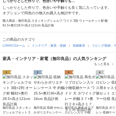
しっかりとした作りで、色合いや手触りも…
しっかりとした作りで、色合いや手触りも良く気に入っています。
オプションで同色の小物入れ購入も検討中です。
購入商品：無印良品 スタッキングシェルフ ワイド 3段 ウォールナット材 幅
81.5×奥行28.5×高さ121cm 良品計画
この商品のカテゴリ
LOHACOホーム
インテリア・家具・収納
収納家具
リビング収納・
家具・インテリア・家電（無印良品）の人気ランキング
もっと見る
1
2
3
4
無印良品 スタッキン
無印良品 収納 やわら
無印良品 再生ポリプ
無印良品 ポリ
グシェルフセット 3段
かポリエチレンケース
ロピレン入り 小物収
レン 収納ケー