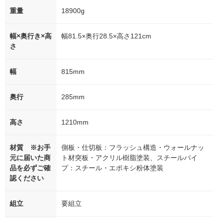
重量
18900g
幅×奥行き×高
幅81.5×奥行28.5×高さ121cm
さ
幅
815mm
奥行
285mm
高さ
1210mm
材質 ※お手
側板・仕切板：フラッシュ構造・ウォールナッ
元に届いた商
ト材突板・アクリル樹脂塗装、スチールパイ
品を必ずご確
プ：スチール・エポキシ粉体塗装
認ください
組立
要組立