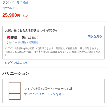
ブランド：
無印良品
2件のレビュー
25,900
円
（税込）
お買い物でもらえる特典
最大付与率16%
内訳を見る
5
獲得
%
(1,188pt)
うち4.5%は
利用先・期間限定
ログイン&全額PayPay支払いで獲得できます。原則として税抜金額に対し付与されます。
表示よりも実際の付与数、付与率が少ない場合があります。詳細は内訳からご確認くださ
い。
ログインはこちら
バリエーション
タイプ×材質：
3段×ウォールナット材
すべてのバリエーションを見る