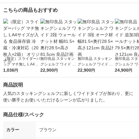
こちらの商品もおすすめ
（限定）スライダーバ
無印良品 スタッキン
無印良品 スタッキン
無印良品 スタ
ッグ マチ無し L A4サ
グシェルフ ワイド 2
グシェルフ ワイド 3
グシェルフ ワ
イズが入る 食品保存
1,036
段 ウォールナット材
22,900
段 オーク材 幅81.5×
22,900
加3段 ウォー
24,900
円
円
円
円
袋 冷蔵・冷凍対応（2
幅81.5×奥行28.5×高
奥行28.5×高さ121cm
材 幅79.5×奥行
0枚入×2箱） オリジナ
さ81.5cm 良品計画
良品計画
高さ121cm 
商品説明
ル
人気のスタッキングシェルフに新しくワイドタイプが加わり、更に
使い勝手とお使いいただけるシーンが広がりました。
商品仕様/スペック
カラー
ブラウン