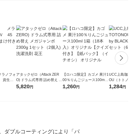
メラノフォ
アタックゼロ（Attack ZER
【ロハコ限定】カゴメ 果汁1
UCC上島珈琲 U
 資生
O) ドラム式専用 詰め替え メ
00％りんごジュース100ml 1
OU（トトノウ） 
ガジャンボ 2300g 1セット
箱（18本入）オリジナル
無糖 500ml 
5,820
1,260
1,284
円
円
円
（2個入) 洗濯洗剤 花王
【クイズ付き】【紙パッ
ク】（イチオシ） オリジナ
ル
。ダブルコーティングにより「パ