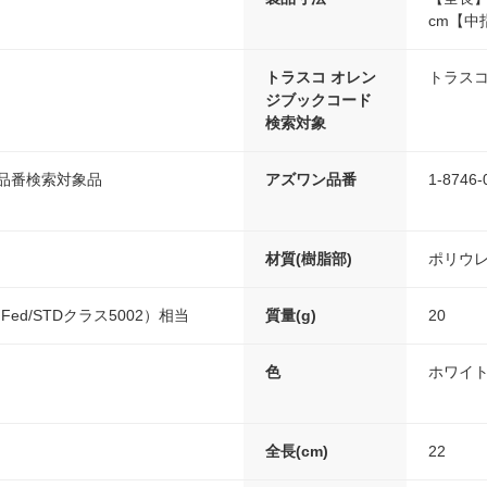
cm【中
トラスコ オレン
トラスコ
ジブックコード
検索対象
ス品番検索対象品
アズワン品番
1-8746-
材質(樹脂部)
ポリウ
7（Fed/STDクラス5002）相当
質量(g)
20
色
ホワイ
全長(cm)
22