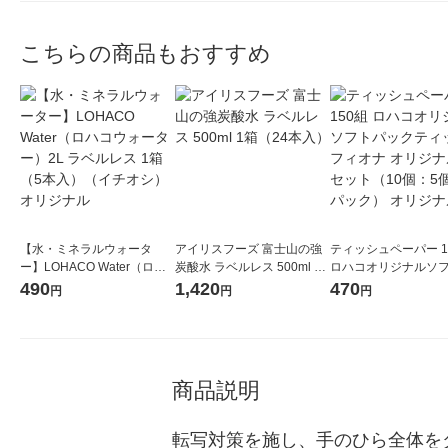
こちらの商品もおすすめ
【水・ミネラルウォータ
アイリスフーズ 富士山の強
ティッシュペーパー 1
ー】LOHACO Water（ロハ
炭酸水 ラベルレス 500ml 1
ロハコオリジナルソ
コウォーター）2L ラベルレ
箱（24本入）
ックティッシュ フィオ
490
1,420
470
円
円
円
ス 1箱（5本入）（イチオ
リジナル 1セット（
シ） オリジナル
5個入×2パック） オ
ル
商品説明
転写対策を施し、手のひら全体を