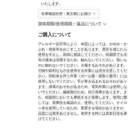
いたします。
在庫確認住所：東京都にお届け
賞味期限/使用期限・返品について
ご購入について
アレルギー反応等により、体質によっては、かゆみ・か
ぶれ・発疹等をおこすことがあります。異常を感じたら
使用を中止し、医師に相談してください。樹脂部でも水
等の液体は浸透するため、触れないでください。熱いも
のに触れないでください。火傷するおそれがあります。
刃物や鋭利なものを使用する作業には充分注意してくだ
さい。回転体を伴う作業（ボール盤・面取り盤等）には
使用しないでください。手が巻き込まれるおそれがあり
ます。感電のおそれがあるため、電気作業には使用しな
いでください。繊維製のため、自己発塵があります。ま
た、樹脂部においても摩耗すると発塵します。使用に際
しては、発塵性を確認の上、使用してください。ナイロ
ン糸を使用しているため、黄変する場合がありますが、
品質には異常ありません。保管する時には直射日光を避
けてください。