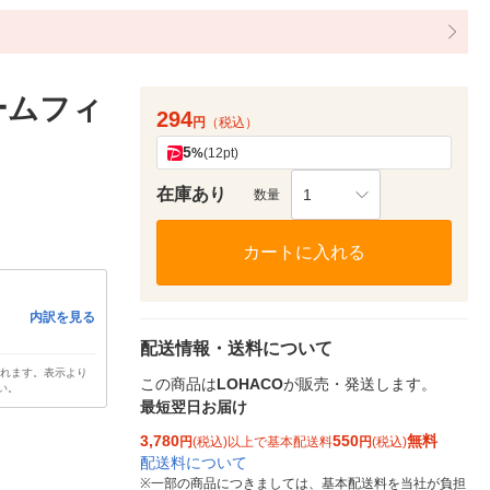
ームフィ
294
円
（税込）
5
%
(12pt)
在庫あり
1
数量
カートに入れる
内訳を見る
配送情報・送料について
されます。表示より
この商品は
LOHACO
が販売・発送します。
い。
最短翌日お届け
3,780
550
無料
円
(税込)以上で基本配送料
円
(税込)
配送料について
※
一部の商品につきましては、基本配送料を当社が負担