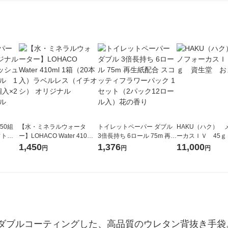
50組
【水・ミネラルウォータ
トイレットペーパー ダブル
HAKU（ハク） 
フトパ
ー】LOHACO Water 410ml
3倍長持ち 6ロール 75m 再生
ーカスＩＶ 45ｇ
ナ オ
1箱（20本入）ラベルレス
紙配合 スコッティフラワー
堂 おまけ付き
1,450
1,376
11,000
円
円
円
10個：
（イチオシ） オリジナル
パック 1セット（2パック12
リジナ
ロール入）花の香り
ダブルコーティングした、高品質のウレタン背抜き手袋