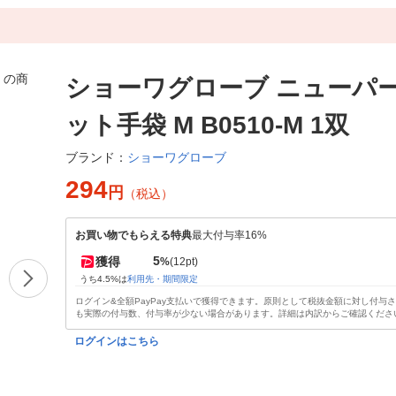
ショーワグローブ ニューパ
ット手袋 M B0510-M 1双
ショーワグローブ
ブランド：
294
円
（税込）
お買い物でもらえる特典
最大付与率16%
5
獲得
%
(12pt)
うち4.5%は
利用先・期間限定
ログイン&全額PayPay支払いで獲得できます。原則として税抜金額に対し付与
も実際の付与数、付与率が少ない場合があります。詳細は内訳からご確認くださ
ログインはこちら