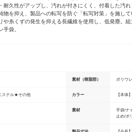
・耐久性がアップし、汚れが付きにくく、付着した汚れ
純物を抑え、製品への転写を防ぐ「転写対策」を施して
リや糸くずの発生を抑える長繊維を使用し、低発塵。組
ン手袋。
素材（樹脂部）
ポリウ
エステル★その他
カラー
【本体
素材
手袋/
止め/ポ
製品寸法
【全長】