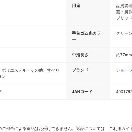
用途
品質管
芸・農
ブリッ
手首ゴム糸カラ
グリー
ー
中指長さ
約77mm
・ポリエステル・その他、すべり
ブランド
ショー
タン
ブ
JANコード
490179
のご都合による返品はお受けできません。返品については、ご利用ガイ