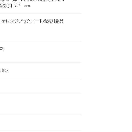
指長さ】7.7 cm
 オレンジブックコード検索対象品
02
レタン
ト