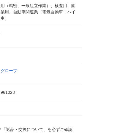
理用（精密、一般組立作業）、検査用、園
作業用、自動車関連業（電気自動車・ハイ
ド車）
ン
ワグローブ
2961028
ド「返品・交換について」を必ずご確認