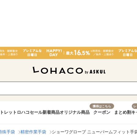
獲得はこちら
レ
トレット
ロハコセール
新着商品
オリジナル商品
クーポン
まとめ割
キ
特殊手袋
精密作業手袋
ショーワグローブ ニューパームフィット手袋 M 