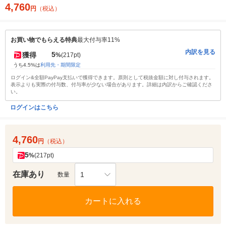
4,760
円
（税込）
お買い物でもらえる特典
最大付与率11%
内訳を見る
5
獲得
%
(217pt)
うち4.5%は
利用先・期間限定
ログイン&全額PayPay支払いで獲得できます。原則として税抜金額に対し付与されます。
表示よりも実際の付与数、付与率が少ない場合があります。詳細は内訳からご確認くださ
い。
ログインはこちら
4,760
円
（税込）
5
%
(217pt)
在庫あり
1
数量
カートに入れる