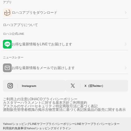
アプリ
ロハコアプリをダウンロード
ロハコアプリについて
ロハコ公式LINE
お得な最新情報をLINEでお届けします
ニュースレター
お得な最新情報をメールでお届けします
Instagram
X（旧Twitter）
ご利用上の注意
LOHACOプライバシーポリシー
カスタマーハラスメントに対する基本方針
ご利用規約
アスクルのサイバーセキュリティ
特定商取引法に基づく表記
酒類販売管理者標識の掲示
古物営業法に基づく表記
医薬品の販売に関する表示
Yahoo!ショッピング
LINEヤフープライバシーポリシー
LINEヤフープライバシーセンター
利用規約
免責事項
Yahoo!ショッピングガイドライン