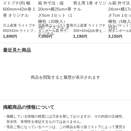
川上産業 ライトプチ
宅急便コンパクト専用
川上産業 ライトプチ
ゆうパケット
600X42m ライトプチ
ダンボール箱 外寸
300×42m詰め替え用
用ダンボール箱
(R) 幅600mm×42m巻
1,690
法：縦20cm×横25cm
7,000
1巻 オリジナル
1,190
法：縦24cm×
3,150
円
円
円
円
1巻 オリジナル
×厚さ5cm 1セット（1
×厚さ7cm 1
梱包（20枚入）×5）
梱包（5枚入）
最近見た商品
アスクル オリジナル
商品を閲覧すると履歴が表示されます
掲載商品の情報について
・
掲載している情報の精度には万全を期しておりますが、その内容の正確性、
安全性、有用性を保証するものではありません。
・
現在ご覧になっているページは、この商品を取り扱うストアによって運営さ