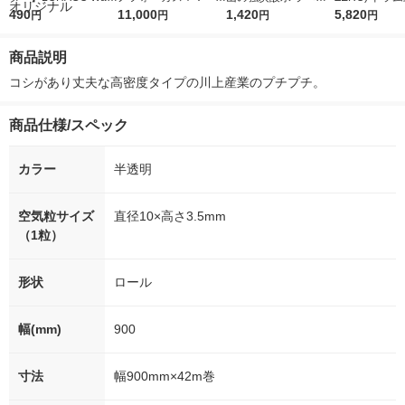
r（ロハコウォータ
490
5ｇ 資生堂 おまけ
11,000
レス 500ml 1箱（24
1,420
詰め替え メガ
5,820
円
円
円
円
ー）2L ラベルレス 1
付き
本入）
ボ 2300g 1
箱（5本入）（イチオ
個入) 洗濯洗剤
商品説明
シ） オリジナル
コシがあり丈夫な高密度タイプの川上産業のプチプチ。
商品仕様/スペック
カラー
半透明
空気粒サイズ
直径10×高さ3.5mm
（1粒）
形状
ロール
幅(mm)
900
寸法
幅900mm×42m巻