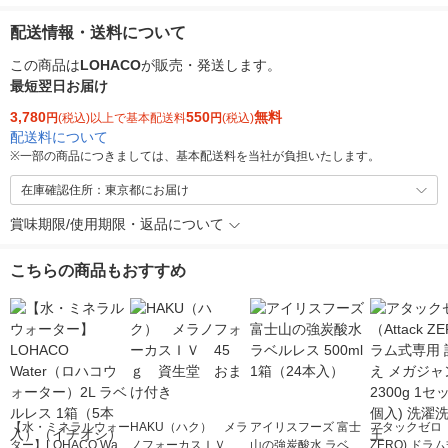
配送情報・送料について
この商品は
LOHACO
が販売・発送します。
最短翌日お届け
3,780
550
無料
円
(税込)以上で基本配送料
円
(税込)
配送料について
※
一部の商品につきましては、基本配送料を当社が負担いたします。
在庫確認住所：東京都にお届け
賞味期限/使用期限・返品について
こちらの商品もおすすめ
【水・ミネラルウォー
HAKU（ハク） メラ
アイリスフーズ 富士
アタックゼロ（A
ター】LOHACO Wate
ノフォーカスＩＶ 4
山の強炭酸水 ラベル
ZERO) ドラ