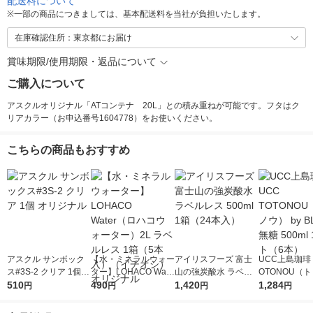
配送料について
※
一部の商品につきましては、基本配送料を当社が負担いたします。
在庫確認住所：東京都にお届け
賞味期限/使用期限・返品について
ご購入について
アスクルオリジナル「ATコンテナ 20L」との積み重ねが可能です。フタはク
リアカラー（お申込番号1604778）をお使いください。
こちらの商品もおすすめ
アスクル サンボック
【水・ミネラルウォー
アイリスフーズ 富士
UCC上島珈琲 
ス#3S-2 クリア 1個
ター】LOHACO Wate
山の強炭酸水 ラベル
OTONOU（
オリジナル
510
r（ロハコウォータ
490
レス 500ml 1箱（24
1,420
ウ） by BLAC
1,284
円
円
円
円
ー）2L ラベルレス 1
本入）
00ml 1セッ
箱（5本入）（イチオ