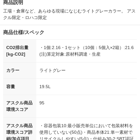
商品説明
シ） オリジナル
工場・倉庫など、あらゆる現場になじむライトグレーカラー。 アス
クル限定・ロハコ限定
商品仕様/スペック
CO2排出量
・1個:2.16・1セット（10個：5個入×2箱）:21.6
[kg-CO2]
(注)算定対象:原材料調達・生産
カラー
ライトグレー
容量
19.5L
アスクル商品
95
環境スコア
アスクル商品
・容器包装10:最小販売単位において包装材料を
環境スコア詳
使用していない(50点)・商品本体21:単一素材で
細/加点項目
リサイクルしやすい(5点)・仕組み30-2:SBT認証