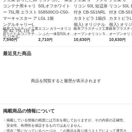
岐阜プラスチック工業
エコン カラーオリコ
岐阜プラスチック工業
岐阜プラスチ
折りたたみコンテナ用
ン ふた一体型50Lオフ
オープンオリコン 50L
オープンオリコ
キャリー 75L用 エラ
7,540
ホワイト 558500CO-
2,710
短辺扉付き CB-S51N
10,630
長辺扉付き CB
10,630
円
円
円
円
ストマーキャスター
C50-LGL 1個
RL カタトビラ 1箱(5
RL カタトビラL
アングルキャリーL 3
個入) オリジナル
個入) オリジ
最近見た商品
E 4Z 75L 1台 オリジ
ナル
商品を閲覧すると履歴が表示されます
掲載商品の情報について
・
掲載している情報の精度には万全を期しておりますが、その内容の正確性、
安全性、有用性を保証するものではありません。
・
現在ご覧になっているページは、この商品を取り扱うストアによって運営さ