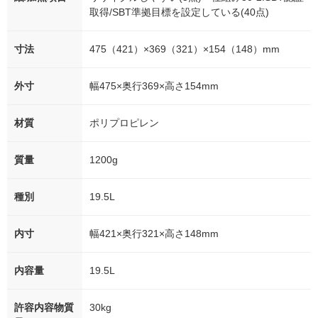
取得/SBT準拠目標を設定している(40点)
寸法
475（421）×369（321）×154（148）mm
外寸
幅475×奥行369×高さ154mm
材質
ポリプロピレン
質量
1200g
種別
19.5L
内寸
幅421×奥行321×高さ148mm
内容量
19.5L
許容内容物質
30kg