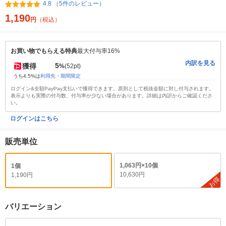
4.8 （5件のレビュー）
1,190
円
（税込）
お買い物でもらえる特典
最大付与率16%
内訳を見る
5
獲得
%
(52pt)
うち4.5%は
利用先・期間限定
ログイン&全額PayPay支払いで獲得できます。原則として税抜金額に対し付与されます。
表示よりも実際の付与数、付与率が少ない場合があります。詳細は内訳からご確認くださ
い。
ログインはこちら
販売単位
1,063円×10個
1個
10,630円
1,190円
お得
バリエーション