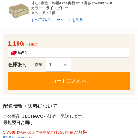
寸法×容量：
約幅475×奥行369×高さ154mm×20L
カラー：
ライトグレー
セット数：
1個
すべてのバリエーションを見る
1,190
円
（税込）
5
%
(52pt)
在庫あり
1
数量
カートに入れる
配送情報・送料について
この商品は
LOHACO
が販売・発送します。
最短翌日お届け
3,780
550
無料
円
(税込)以上で基本配送料
円
(税込)