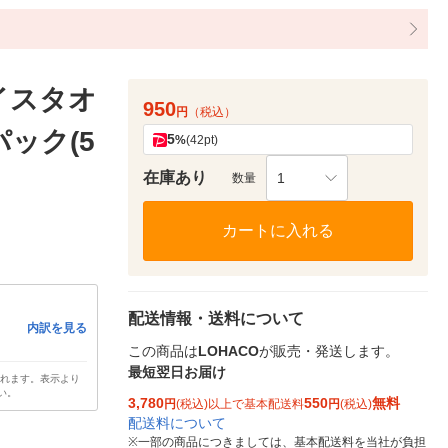
イスタオ
950
円
（税込）
パック(5
5
%
(42pt)
在庫あり
1
数量
カートに入れる
配送情報・送料について
内訳を見る
この商品は
LOHACO
が販売・発送します。
最短翌日お届け
されます。表示より
い。
3,780
550
無料
円
(税込)以上で基本配送料
円
(税込)
配送料について
※
一部の商品につきましては、基本配送料を当社が負担