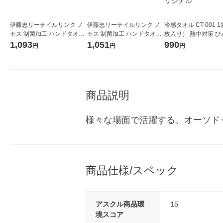
伊藤忠リーテイルリンク ノ
伊藤忠リーテイルリンク ノ
冷感タオル CT-001 
モス 制菌加工 ハンドタオル
モス 制菌加工 ハンドタオル
枚入り） 熱中対策 ひ
ホワイト 5枚 NH-001 1パッ
ベージュ 5枚 NH-003 1パッ
タオル クールタオル 
1,093
1,051
990
円
円
円
ク(5枚入)
ク(5枚入)
オル 伊藤忠リーテイ
ク オリジナル
商品説明
様々な場面で活躍する、オーソド
商品仕様/スペック
アスクル商品環
15
境スコア