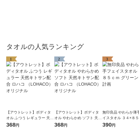
タオルの人気ランキング
1
2
3
【アウトレット】ボディタ
【アウトレット】ボディタ
無印良品 やわらか薄
オル ふつう レギュラー 天然
オル やわらかめ ソフト 天然
イスタオル ３４×８
キトサン配合 ロハコ （LOH
キトサン配合 ロハコ （LOH
グリーン 良品計画
368
368
390
円
円
円
ACO） オリジナル
ACO） オリジナル