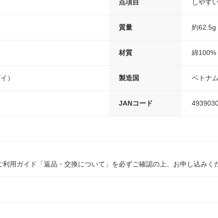
点項目
しやすい
質量
約62.5
材質
綿100%
ダイ）
製造国
ベトナ
JANコード
493903
ご利用ガイド「返品・交換について」を必ずご確認の上、お申し込みく