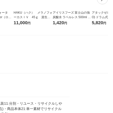
ォータ
HAKU（ハク） メラノフォ
アイリスフーズ 富士山の強
アタックゼロ（At
ter（ロハ
ーカスＩＶ 45ｇ 資生
炭酸水 ラベルレス 500ml 1
O) ドラム式専
 ラベルレ
堂 おまけ付き
箱（24本入）
ガジャンボ 230
11,000
1,420
5,820
円
円
円
（イチオ
（2個入) 洗濯
！
装11:分別・リユース・リサイクルしや
0点)・商品本体21:単一素材でリサイクル