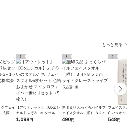
もっと見る
7
8
9
ッグフェイ
【アウトレット】【Goエシ
無印良品 ふっくらパイルフ
フェイスタオル
ト 抗菌防
カル】ふぞろいのタオルた
ェイスタオル（柄） ３４×８
白いタオル ホ
ト(7枚組)
ち フェイスタオル5枚セット
５ｃｍ ライトグレーストラ
日本製 約34×8
1,098
490
548
円
円
円
リジナル
色柄おまかせ マイクロファ
イプ 良品計画
ト 林
イバー素材 1セット（5枚