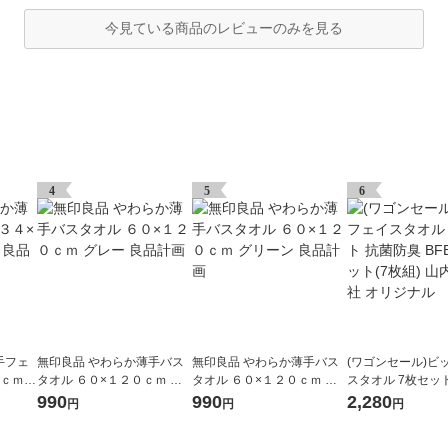
今見ている商品のレビューのみを見る
4
5
6
手フェ
無印良品 やわらか薄手バス
無印良品 やわらか薄手バス
(ワゴンセール)ビ
５ｃｍ
タオル ６０×１２０ｃｍ グ
タオル ６０×１２０ｃｍ グ
スタオル 7枚セッ
レー 良品計画
リーン 良品計画
臭 BFB-SF 1セッ
990
990
2,280
円
円
円
山内株式会社 オ