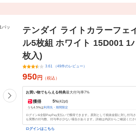
テンダイ ライトカラーフェ
ル5枚組 ホワイト 15D001 1
枚入)
3.61 （49件のレビュー）
950
円
（税込）
お買い物でもらえる特典
最大付与率7%
5
獲得
%
(42pt)
うち4.5%は
利用先・期間限定
ログイン&全額PayPay支払いで獲得できます。原則として税抜金額に対し付与
も実際の付与数、付与率が少ない場合があります。詳細は内訳からご確認くださ
ログインはこちら