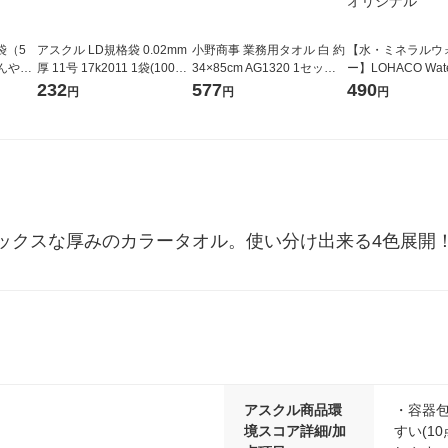
1袋（5
アスクル LD規格袋 0.02mm
小野商事 業務用タオル 白 約
【水・ミネラルウ
んやり
厚 11号 17k2011 1袋(100枚
34×85cm AG1320 1セット
ー】LOHACO Wa
冷却タ
入) オリジナル
（5枚）
コウォーター）2L
232
577
490
円
円
円
ルリン
ス 1箱（5本入）
シ） オリジナル
ックスな厚みのカラータオル。使い分け出来る4色展開
アスクル商品環
・容器包
境スコア詳細/加
すい(1