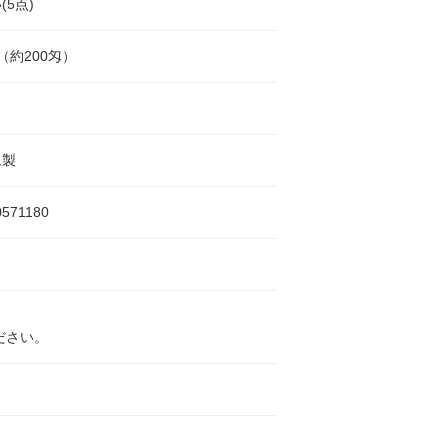
(5点)
g（約200匁）
ム製
0571180
ださい。