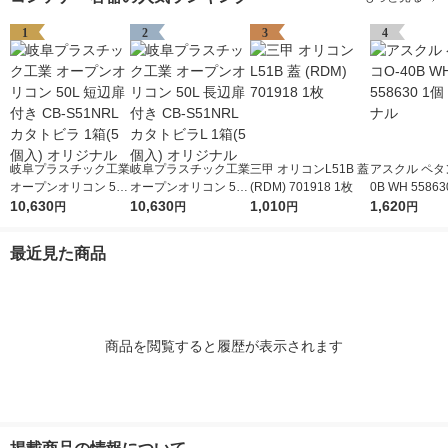
1
2
3
4
岐阜プラスチック工業
岐阜プラスチック工業
三甲 オリコンL51B 蓋
アスクル ペタ
オープンオリコン 50L
オープンオリコン 50L
(RDM) 701918 1枚
0B WH 55863
短辺扉付き CB-S51N
10,630
長辺扉付き CB-S51N
10,630
1,010
リジナル
1,620
円
円
円
円
RL カタトビラ 1箱(5
RL カタトビラL 1箱(5
個入) オリジナル
個入) オリジナル
最近見た商品
商品を閲覧すると履歴が表示されます