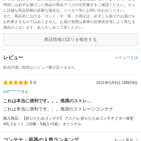
用前には必ずお届けした商品の商品ラベルや注意書きをご確認ください。さら
に詳細な商品情報が必要な場合は、メーカー等にお問い合わせください。
また、商品名における「セット」や「箱」の表記は、必ずしも箱でのお届けを
お約束するものではありません。お届け形態は倉庫の在庫状況等により異なる
場合がございます。あらかじめご了承ください。
商品情報の誤りを報告する
レビュー
レビューとは
総合評価に有効なレビュー数が足りません
5.0
2021年5月8日 10時59分
ouf********
さん
これは本当に便利です。。。推奨のストレ…
これは本当に便利です。。。推奨のストレージコンテナ
購入商品：【折りたたみコンテナ】 アスクル 折りたたみコンテナフタ一体型
40L 1セット（10個：5個入×2箱） オリジナル
コンテナ・容器の人気ランキング
もっと見る