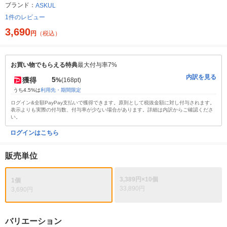
ブランド：
ASKUL
1件のレビュー
3,690
円
（税込）
お買い物でもらえる特典
最大付与率7%
内訳を見る
5
獲得
%
(168pt)
うち4.5%は
利用先・期間限定
ログイン&全額PayPay支払いで獲得できます。原則として税抜金額に対し付与されます。
表示よりも実際の付与数、付与率が少ない場合があります。詳細は内訳からご確認くださ
い。
ログインはこちら
販売単位
3,389円×10個
1個
33,890円
3,690円
バリエーション