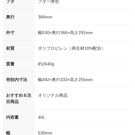
フタ
フタ一体型
奥行
366mm
外寸
幅530×奥行366×高さ291mm
材質
ポリプロピレン（再生材10%配合）
質量
約2640g
有効内寸法
幅492×奥行333×高さ255mm
おすすめ＆注
オリジナル商品
目商品
内容量
40L
幅
530mm