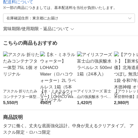
配送料について
※
一部の商品につきましては、基本配送料を当社が負担いたします。
在庫確認住所：東京都にお届け
賞味期限/使用期限・返品について
こちらの商品もおすすめ
アスクル 折りたたみ
【水・ミネラルウォー
アイリスフーズ 富士
【アウトレッ
コンテナフタ一体型 7
ター】LOHACO Wate
山の強炭酸水 ラベル
米切替特価】
5L 1個 オリジナル
5,550
r（ロハコウォータ
490
レス 500ml 1箱（24
1,420
ななつぼし 無洗
2,980
円
円
円
円
ー）2L ラベルレス 1
本入）
g 1袋 令和7年
箱（5本入）（イチオ
徳神糧 オリジ
商品説明
シ） オリジナル
タフに働く。丈夫な底面強化設計。中身が見えるクリアタイプ。 ア
スクル限定・ロハコ限定