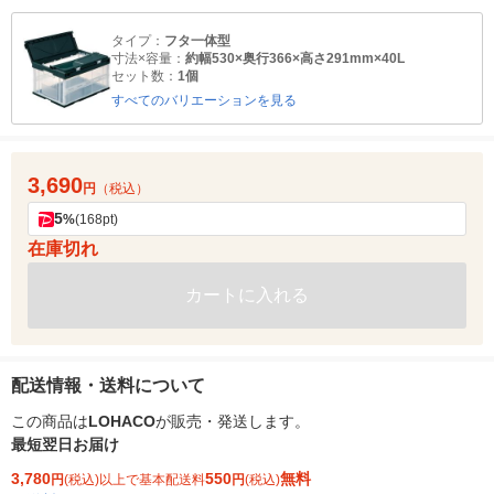
タイプ：
フタ一体型
寸法×容量：
約幅530×奥行366×高さ291mm×40L
セット数：
1個
すべてのバリエーションを見る
3,690
円
（税込）
5
%
(168pt)
在庫切れ
カートに入れる
配送情報・送料について
この商品は
LOHACO
が販売・発送します。
最短翌日お届け
3,780
550
無料
円
(税込)以上で基本配送料
円
(税込)