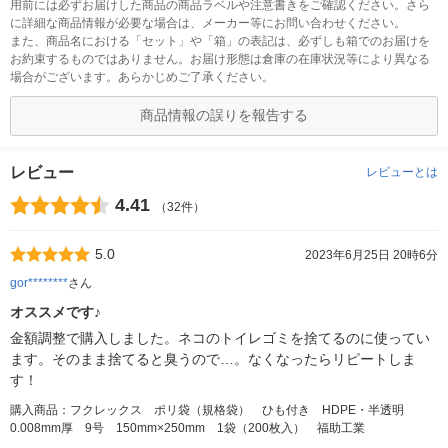
用前には必ずお届けした商品の商品ラベルや注意書きをご確認ください。さら
に詳細な商品情報が必要な場合は、メーカー等にお問い合わせください。
また、商品名における「セット」や「箱」の表記は、必ずしも箱でのお届けを
お約束するものではありません。お届け形態は倉庫の在庫状況等により異なる
場合がございます。あらかじめご了承ください。
商品情報の誤りを報告する
レビュー
レビューとは
4.41
（32件）
5.0
2023年6月25日 20時6分
gor********
さん
オススメです♪
金額調整で購入しました。ネコのトイレゴミを捨てるのに使ってい
ます。そのまま捨てると臭うので…。なくなったらリピートしま
す！
購入商品：フクレックス ポリ袋（規格袋） ひも付き HDPE・半透明
0.008mm厚 9号 150mm×250mm 1袋（200枚入） 福助工業