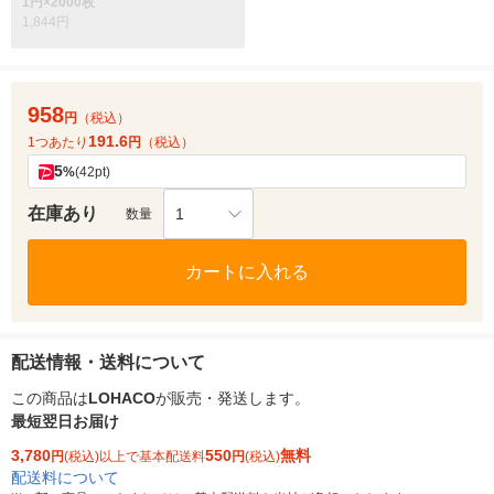
1円×2000枚
1,844円
958
円
（税込）
191.6
1つあたり
円
（税込）
5
%
(42pt)
在庫あり
1
数量
カートに入れる
配送情報・送料について
この商品は
LOHACO
が販売・発送します。
最短翌日お届け
3,780
550
無料
円
(税込)以上で基本配送料
円
(税込)
配送料について