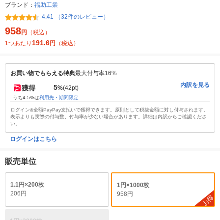
ブランド：
福助工業
4.41 （32件のレビュー）
958
円
（税込）
191.6
1つあたり
円
（税込）
お買い物でもらえる特典
最大付与率16%
内訳を見る
5
獲得
%
(42pt)
うち4.5%は
利用先・期間限定
ログイン&全額PayPay支払いで獲得できます。原則として税抜金額に対し付与されます。
表示よりも実際の付与数、付与率が少ない場合があります。詳細は内訳からご確認くださ
い。
ログインはこちら
販売単位
1.1円×200枚
1円×1000枚
206円
958円
お得