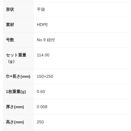
形状
平袋
素材
HDPE
号数
No.9 紐付
セット重量
114.00
（g）
巾×長さ(mm)
150×250
1枚重量(g)
0.60
厚さ(mm)
0.008
高さ(mm)
250