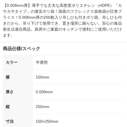
オリジナル
【0.008mm厚】薄手でも丈夫な高密度ポリエチレン（HDPE）「カ
サカサタイプ」の激安ポリ袋！国産のフクレックス規格袋が圧巻プ
ライス！0.008mm厚の200枚入り吊しひも付きポリ袋。吊しひも付
きだから、吊り下げて使用でき、置き場所に困らない。安心の食品
衛生法適合商品。厨房やご家庭のキッチンで便利にご使用いただけ
ます。
商品仕様/スペック
カラー
半透明
横
150mm
厚さ
0.008mm
縦
250mm
寸法
150×250mm