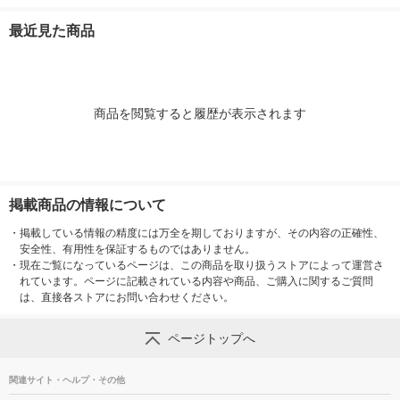
0mm 1袋（100枚
ジナル
0mm 1袋（1
入）（イチオシ） オ
入） オリジ
最近見た商品
リジナル
商品を閲覧すると履歴が表示されます
掲載商品の情報について
・
掲載している情報の精度には万全を期しておりますが、その内容の正確性、
安全性、有用性を保証するものではありません。
・
現在ご覧になっているページは、この商品を取り扱うストアによって運営さ
れています。ページに記載されている内容や商品、ご購入に関するご質問
は、直接各ストアにお問い合わせください。
ページトップへ
関連サイト・ヘルプ・その他