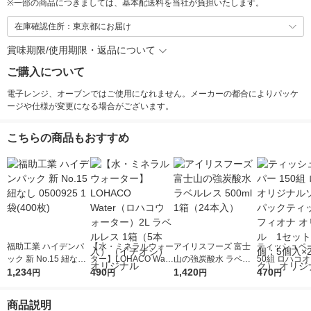
※
一部の商品につきましては、基本配送料を当社が負担いたします。
在庫確認住所：東京都にお届け
賞味期限/使用期限・返品について
ご購入について
電子レンジ、オーブンではご使用になれません。メーカーの都合によりパッケ
ージや仕様が変更になる場合がございます。
こちらの商品もおすすめ
福助工業 ハイデンパ
【水・ミネラルウォー
アイリスフーズ 富士
ティッシュペー
ック 新 No.15 紐なし
ター】LOHACO Wate
山の強炭酸水 ラベル
50組 ロハコ
0500925 1袋(400枚)
1,234
r（ロハコウォータ
490
レス 500ml 1箱（24
1,420
ルソフトパッ
470
円
円
円
円
ー）2L ラベルレス 1
本入）
シュ フィオナ
箱（5本入）（イチオ
ナル 1セット
商品説明
シ） オリジナル
個：5個入×2