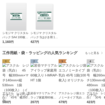
シモジマ クリスタル
シモジマ クリスタル
パック SA4 100枚入 6
パック Sはがき用 100
739200 1袋(100枚入)
1,160
枚入 6751700 1袋(10
427
円
円
0枚入)
工作用紙・袋・ラッピングの人気ランキング
もっと見る
1
2
3
4
アスクル レジ袋（乳
岩谷マテリアル アイ
アスクル レジ袋エコ
アスクル レ
白） 45号 幅300m
ラップ家庭用60枚入
ノミータイプ 乳白 45
白） 30号 幅
m×マチ140mm×縦53
580
り I-WRAP-HT 1個
207
号 1袋(100枚入) オリ
479
m×マチ130m
423
円
円
円
円