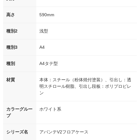
高さ
590mm
種別2
浅型
種別3
A4
種別
A4タテ型
材質
本体：スチール（粉体焼付塗装）、引出し：透
明スチロール樹脂、引出し段板：ポリプロピレ
ン
カラーグルー
ホワイト系
プ
シリーズ名
アバンテV2フロアケース