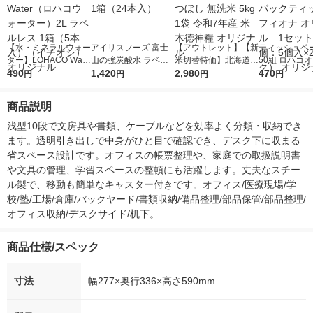
【水・ミネラルウォー
アイリスフーズ 富士
【アウトレット】【新
ティッシュペー
ター】LOHACO Wate
山の強炭酸水 ラベル
米切替特価】北海道産
50組 ロハコ
r（ロハコウォータ
490
レス 500ml 1箱（24
1,420
ななつぼし 無洗米 5k
2,980
ルソフトパッ
470
円
円
円
円
ー）2L ラベルレス 1
本入）
g 1袋 令和7年産 米 木
シュ フィオナ
箱（5本入）（イチオ
徳神糧 オリジナル
ナル 1セット
商品説明
シ） オリジナル
個：5個入×2
オリジナル
浅型10段で文房具や書類、ケーブルなどを効率よく分類・収納でき
ます。透明引き出しで中身がひと目で確認でき、デスク下に収まる
省スペース設計です。オフィスの帳票整理や、家庭での取扱説明書
や文具の管理、学習スペースの整頓にも活躍します。丈夫なスチー
ル製で、移動も簡単なキャスター付きです。オフィス/医療現場/学
校/塾/工場/倉庫/バックヤード/書類収納/備品整理/部品保管/部品整理/
オフィス収納/デスクサイド/机下。
商品仕様/スペック
寸法
幅277×奥行336×高さ590mm