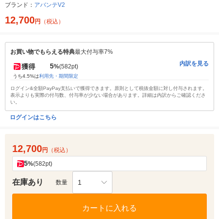
ブランド：
アバンテV2
12,700
円
（税込）
お買い物でもらえる特典
最大付与率7%
内訳を見る
5
獲得
%
(582pt)
うち4.5%は
利用先・期間限定
ログイン&全額PayPay支払いで獲得できます。原則として税抜金額に対し付与されます。
表示よりも実際の付与数、付与率が少ない場合があります。詳細は内訳からご確認くださ
い。
ログインはこちら
12,700
円
（税込）
5
%
(582pt)
在庫あり
1
数量
カートに入れる