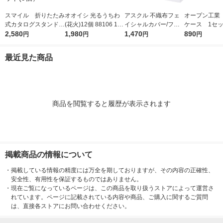
スマイル 折りたたみ
オオイシ 光るうちわ
アスクル 不織布フェ
オープン工業
式カタログスタンド
(花火)12個 88106 1袋
イシャルカバー/フェ
ケース 1セッ
組立式 A4三折 1セ
2,580
(12個入)
1,980
イスカバー オリジナ
1,470
種9本入）
890
円
円
円
円
ット(9個）
ル
最近見た商品
商品を閲覧すると履歴が表示されます
掲載商品の情報について
・
掲載している情報の精度には万全を期しておりますが、その内容の正確性、
安全性、有用性を保証するものではありません。
・
現在ご覧になっているページは、この商品を取り扱うストアによって運営さ
れています。ページに記載されている内容や商品、ご購入に関するご質問
は、直接各ストアにお問い合わせください。