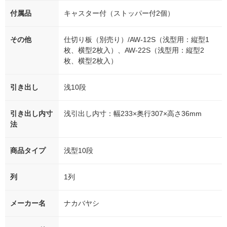
付属品
キャスター付（ストッパー付2個）
その他
仕切り板（別売り）/AW-12S（浅型用：縦型1
枚、横型2枚入）、AW-22S（浅型用：縦型2
枚、横型2枚入）
引き出し
浅10段
引き出し内寸
浅引出し内寸：幅233×奥行307×高さ36mm
法
商品タイプ
浅型10段
列
1列
メーカー名
ナカバヤシ