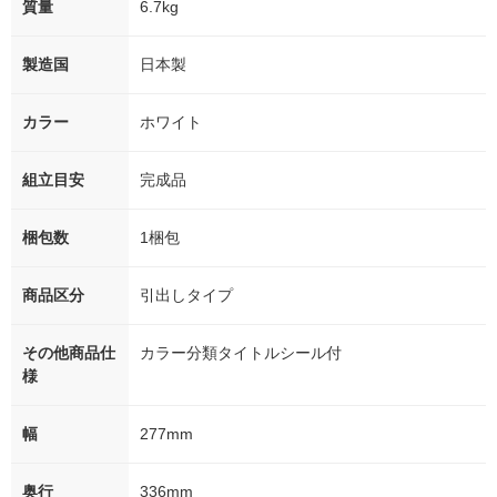
質量
6.7kg
製造国
日本製
カラー
ホワイト
組立目安
完成品
梱包数
1梱包
商品区分
引出しタイプ
その他商品仕
カラー分類タイトルシール付
様
幅
277mm
奥行
336mm