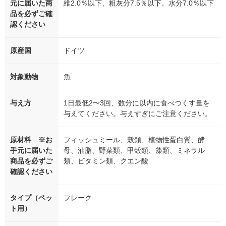
元に届いた商
維2.0％以下、粗灰分7.5％以下、水分7.0％以下
品を必ずご確
認ください
原産国
ドイツ
対象動物
魚
与え方
1日最低2〜3回、数分に以内に食べつくす量を
与えてください。与えすぎにご注意ください。
原材料 ※お
フィッシュミール、穀類、植物性蛋白質、酵
手元に届いた
母、油脂、野菜類、甲殻類、藻類、ミネラル
商品を必ずご
類、ビタミン類、クエン酸
確認ください
タイプ（ペッ
フレーク
ト用）