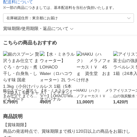
配送料について
※
一部の商品につきましては、基本配送料を当社が負担いたします。
在庫確認住所：東京都にお届け
賞味期限/使用期限・返品について
こちらの商品もおすすめ
銀のスプーン 贅沢う
【水・ミネラルウォー
HAKU（ハク） メラ
アイリスフーズ
まみ仕立て まぐろ・
ター】LOHACO Wate
ノフォーカスＩＶ 4
山の強炭酸水 
かつお・煮干し・白身
5,799
r（ロハコウォータ
490
5ｇ 資生堂 おまけ
11,000
レス 500ml 1
1,420
円
円
円
円
魚・しらす味 国産 1.3
ー）2L ラベルレス 1
付き
本入）
kg（小分けパック4袋
箱（5本入）（イチオ
商品説明
入）6袋 キャットフー
シ） オリジナル
ド
【賞味期限】

商品の発送時点で、賞味期限まで残り120日以上の商品をお届けし