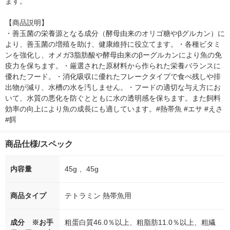
ます。

【商品説明】

・善玉菌の栄養源となる成分（酵母由来のオリゴ糖やβグルカン）に
より、善玉菌の増殖を助け、健康維持に役立てます。・各種ビタミ
ンを強化し、オメガ3脂肪酸や酵母由来のβーグルカンにより魚の免
疫力を保ちます。・厳選された原材料から作られた栄養バランスに
優れたフード。・消化吸収に優れたフレークタイプで食べ残しや排
出物が減り、水槽の水を汚しません。・フードの適切な与え方にお
いて、水質の悪化を防ぐとともに水の透明感を保ちます。また飼料
効率の向上により魚の成長にも適しています。#熱帯魚 #エサ #えさ 
#餌
商品仕様/スペック
内容量
45g 、45g
商品タイプ
テトラミン 熱帯魚用
成分 ※お手
粗蛋白質46.0％以上、粗脂肪11.0％以上、粗繊