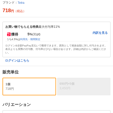
ブランド：
Tetra
718
円
（税込）
お買い物でもらえる特典
最大付与率11%
内訳を見る
5
獲得
%
(31pt)
うち4.5%は
利用先・期間限定
ログイン&全額PayPay支払いで獲得できます。原則として税抜金額に対し付与されます。
表示よりも実際の付与数、付与率が少ない場合があります。詳細は内訳からご確認くださ
い。
ログインはこちら
販売単位
690円×5個
1個
3,450円
718円
バリエーション