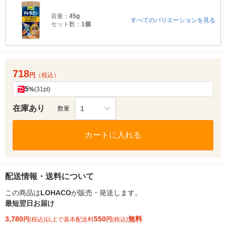
容量：
45g
すべてのバリエーションを見る
セット数：
1個
718
円
（税込）
5
%
(31pt)
在庫あり
1
数量
カートに入れる
配送情報・送料について
この商品は
LOHACO
が販売・発送します。
最短翌日お届け
3,780
550
無料
円
(税込)以上で基本配送料
円
(税込)