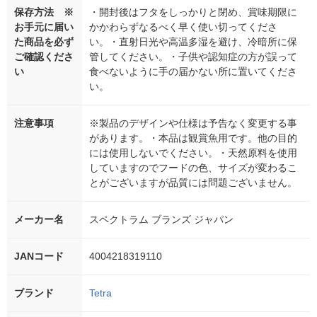
保存方法 ※
・開封後はフタをしっかりと閉め、賞味期限に
お手元に届い
かかわらずなるべく早く使い切ってくださ
た商品を必ず
い。・直射日光や高温多湿を避け、冷暗所に保
ご確認くださ
管してください。・子供や認知症の方が誤って
い
食べないように手の届かない所に置いてくださ
い。
注意事項
※製品のデザインや仕様は予告なく変更する事
があります。・本品は観賞魚用です。他の目的
には使用しないでください。・天然原料を使用
していますのでフードの色、サイズが変わるこ
とがございますが品質には問題ございません。
メーカー名
スペクトラム ブランズ ジャパン
JANコード
4004218319110
ブランド
Tetra