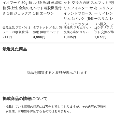
金魚元気 プロバイオ
タフネット メタル 39
活性炭 スリムマット
バクテリア ス
フード 80g 顆粒 浮上
魚網 伸縮式 ヘッド着
交換ろ過材 スリムフ
ット 交換ろ過
性 金魚のえさ 1個 ジ
211
脱機能付 1個 エーワ
4,990
ィルター サイレント
1,005
ムフィルター 
1,072
円
円
円
円
ェックス
ン
フロースリム 1パック
ントフロースリ
（5個入）ジェックス
ック（5個入
最近見た商品
クス
商品を閲覧すると履歴が表示されます
掲載商品の情報について
・
掲載している情報の精度には万全を期しておりますが、その内容の正確性、
安全性、有用性を保証するものではありません。