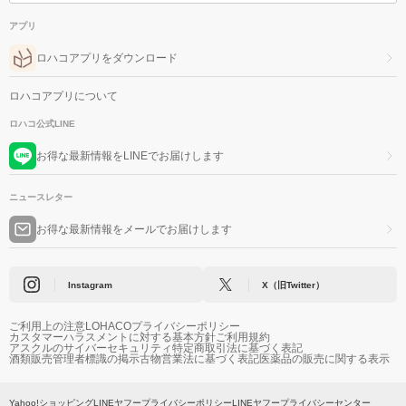
アプリ
ロハコアプリをダウンロード
ロハコアプリについて
ロハコ公式LINE
お得な最新情報をLINEでお届けします
ニュースレター
お得な最新情報をメールでお届けします
Instagram
X（旧Twitter）
ご利用上の注意
LOHACOプライバシーポリシー
カスタマーハラスメントに対する基本方針
ご利用規約
アスクルのサイバーセキュリティ
特定商取引法に基づく表記
酒類販売管理者標識の掲示
古物営業法に基づく表記
医薬品の販売に関する表示
Yahoo!ショッピング
LINEヤフープライバシーポリシー
LINEヤフープライバシーセンター