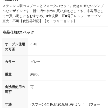
ステンレス製のスプーンとフォークのセット。飽きの来ないシンプ
ルなデザインです。新生活の初めの買い揃えとしてや、来客用とし
ての買い足しにもおすすめ。■食洗機：可■電子レンジ・オーブン・
直火：不可【食洗器対応】【カトラリーセット】
商品仕様/スペック
オーブン使用
不可
の可否
カラー
グレー
重量
約90g
食洗機使用の
可
可否
寸法
(スプーン)全長:約20.5,幅:約4.3(cm), (フォー