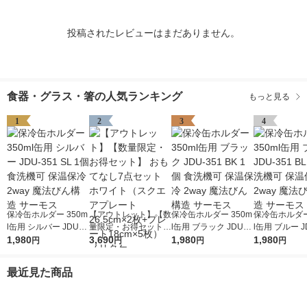
投稿されたレビューはまだありません。
食器・グラス・箸の人気ランキング
もっと見る
1
2
3
4
保冷缶ホルダー 350m
【アウトレット】【数
保冷缶ホルダー 350m
保冷缶ホルダー
l缶用 シルバー JDU-3
量限定・お得セット】
l缶用 ブラック JDU-3
l缶用 ブルー J
51 SL 1個 食洗機可 保
1,980
おもてなし7点セット
3,690
51 BK 1個 食洗機可
1,980
BL 1個 食洗
1,980
円
円
円
円
温保冷 2way 魔法びん
ホワイト（スクエアプ
保温保冷 2way 魔法び
保冷 2way 
構造 サーモス
レート26.5cm×2枚
ん構造 サーモス
造 サーモス
最近見た商品
+プレート18cm×5
枚） ノリタケ