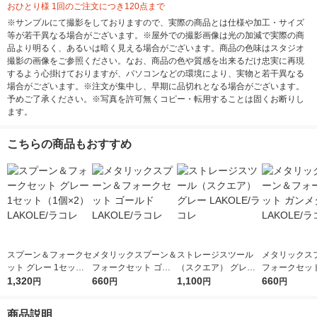
おひとり様 1回のご注文につき120点まで
※サンプルにて撮影をしておりますので、実際の商品とは仕様や加工・サイズ
等が若干異なる場合がございます。※屋外での撮影画像は光の加減で実際の商
品より明るく、あるいは暗く見える場合がございます。商品の色味はスタジオ
撮影の画像をご参照ください。なお、商品の色や質感を出来るだけ忠実に再現
するよう心掛けておりますが、パソコンなどの環境により、実物と若干異なる
場合がございます。※注文が集中し、早期に品切れとなる場合がございます。
予めご了承ください。※写真を許可無くコピー・転用することは固くお断りし
ます。
こちらの商品もおすすめ
スプーン＆フォークセ
メタリックスプーン＆
ストレージスツール
メタリックス
ット グレー 1セット
フォークセット ゴー
（スクエア） グレー
フォークセット
（1個×2） LAKOLE/
1,320
ルド LAKOLE/ラコレ
660
LAKOLE/ラコレ
1,100
メタ LAKOL
660
円
円
円
円
ラコレ
商品説明