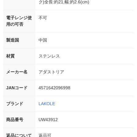
ク)全長:約21,幅:約2.6(cm)
電子レンジ使
不可
用の可否
製造国
中国
材質
ステンレス
メーカー名
アダストリア
JANコード
4571642096998
ブランド
LAKOLE
商品番号
UW43912
返品について
返品可