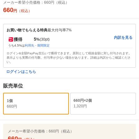
メーカー希望小売価格：
660円（税込）
660
円
（税込）
お買い物でもらえる特典
最大付与率7%
内訳を見る
5
獲得
%
(30pt)
うち4.5%は
利用先・期間限定
ログイン&全額PayPay支払いで獲得できます。原則として税抜金額に対し付与されます。
表示よりも実際の付与数、付与率が少ない場合があります。詳細は内訳からご確認くださ
い。
ログインはこちら
販売単位
660円×2個
1個
1,320円
660円
メーカー希望小売価格：
660円（税込）
660