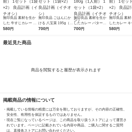
無印良品 素材を生か
無印良品 ごはんにか
無印良品 素材を生か
無印良品 素材
した 牛すじカレー 18
ける 八宝菜 195g（1
したカレー バターチ
したカレー キー
0g（1人前） 1セット
580
人前） 1セット（1袋×
700
キン 180g（1人前） 1
700
0g（1人前） 
580
円
円
円
円
（1袋×2） 良品計画
2） 良品計画（イチオ
セット（1袋×2） 良品
（1袋×2） 
（イチオシ）
シ）
計画（イチオシ）
（イチオシ）
最近見た商品
商品を閲覧すると履歴が表示されます
掲載商品の情報について
・
掲載している情報の精度には万全を期しておりますが、その内容の正確性、
安全性、有用性を保証するものではありません。
・
現在ご覧になっているページは、この商品を取り扱うストアによって運営さ
れています。ページに記載されている内容や商品、ご購入に関するご質問
は、直接各ストアにお問い合わせください。