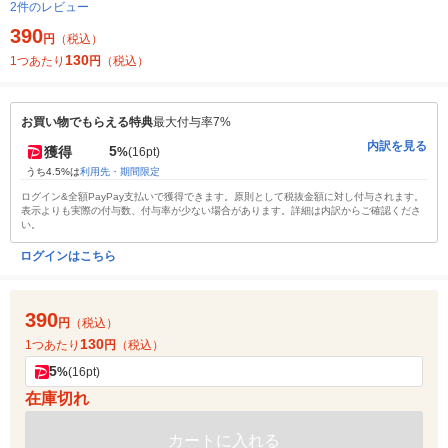
2件のレビュー
390
円
（税込）
130
1つあたり
円
（税込）
お買い物でもらえる特典
最大付与率7%
内訳を見る
5
獲得
%
(16pt)
うち4.5%は
利用先・期間限定
ログイン&全額PayPay支払いで獲得できます。原則として税抜金額に対し付与されます。
表示よりも実際の付与数、付与率が少ない場合があります。詳細は内訳からご確認くださ
い。
ログインはこちら
390
円
（税込）
130
1つあたり
円
（税込）
5
%
(16pt)
在庫切れ
カートに入れる