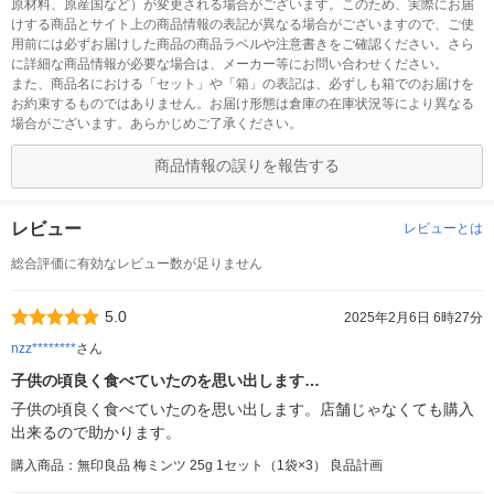
原材料、原産国など）が変更される場合がございます。このため、実際にお届
けする商品とサイト上の商品情報の表記が異なる場合がございますので、ご使
用前には必ずお届けした商品の商品ラベルや注意書きをご確認ください。さら
に詳細な商品情報が必要な場合は、メーカー等にお問い合わせください。
また、商品名における「セット」や「箱」の表記は、必ずしも箱でのお届けを
お約束するものではありません。お届け形態は倉庫の在庫状況等により異なる
場合がございます。あらかじめご了承ください。
商品情報の誤りを報告する
レビュー
レビューとは
総合評価に有効なレビュー数が足りません
5.0
2025年2月6日 6時27分
nzz********
さん
子供の頃良く食べていたのを思い出します…
子供の頃良く食べていたのを思い出します。店舗じゃなくても購入
出来るので助かります。
購入商品：無印良品 梅ミンツ 25g 1セット（1袋×3） 良品計画