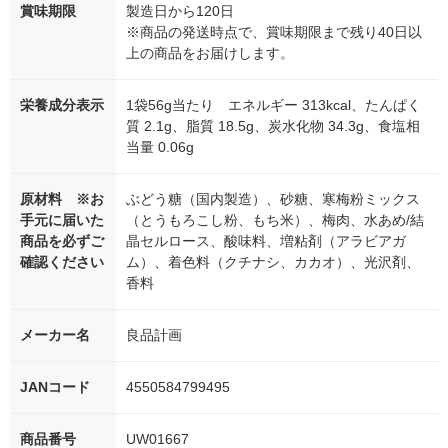
賞味期限
製造日から120日
※商品の発送時点で、賞味期限まで残り40日以
上の商品をお届けします。
栄養成分表示
1袋56g当たり エネルギー 313kcal、たんぱく
質 2.1g、脂質 18.5g、炭水化物 34.3g、食塩相
当量 0.06g
原材料 ※お
ぶどう糖（国内製造）、砂糖、寒梅粉ミックス
手元に届いた
（とうもろこし粉、もち米）、梅肉、水あめ/結
商品を必ずご
晶セルロース、酸味料、増粘剤（アラビアガ
確認ください
ム）、着色料（クチナシ、カカオ）、光沢剤、
香料
メーカー名
良品計画
JANコード
4550584799495
商品番号
UW01667