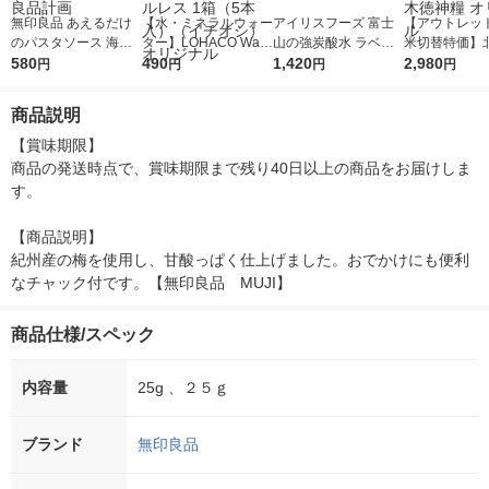
無印良品 あえるだけ
【水・ミネラルウォー
アイリスフーズ 富士
【アウトレッ
のパスタソース 海老
ター】LOHACO Wate
山の強炭酸水 ラベル
米切替特価】
クリーム 35.1g×2（2
580
r（ロハコウォータ
490
レス 500ml 1箱（24
1,420
ななつぼし 無洗
2,980
円
円
円
円
人前） 1セット（1袋×
ー）2L ラベルレス 1
本入）
g 1袋 令和7年
2） 良品計画
箱（5本入）（イチオ
徳神糧 オリジ
商品説明
シ） オリジナル
【賞味期限】

商品の発送時点で、賞味期限まで残り40日以上の商品をお届けしま
す。

【商品説明】

紀州産の梅を使用し、甘酸っぱく仕上げました。おでかけにも便利
なチャック付です。【無印良品　MUJI】
商品仕様/スペック
内容量
25g 、２５ｇ
ブランド
無印良品