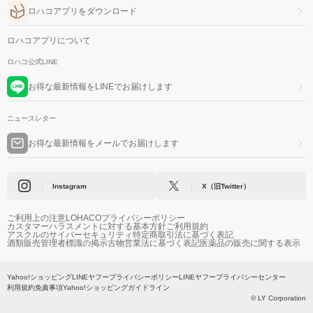
ロハコアプリをダウンロード
ロハコアプリについて
ロハコ公式LINE
お得な最新情報をLINEでお届けします
ニュースレター
お得な最新情報をメールでお届けします
Instagram
X（旧Twitter）
ご利用上の注意
LOHACOプライバシーポリシー
カスタマーハラスメントに対する基本方針
ご利用規約
アスクルのサイバーセキュリティ
特定商取引法に基づく表記
酒類販売管理者標識の掲示
古物営業法に基づく表記
医薬品の販売に関する表示
Yahoo!ショッピング
LINEヤフープライバシーポリシー
LINEヤフープライバシーセンター
利用規約
免責事項
Yahoo!ショッピングガイドライン
© LY Corporation