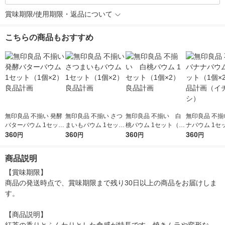
賞味期限/使用期限・返品について
こちらの商品もおすすめ
無印良品 不揃い 発酵
無印良品 不揃い さつ
無印良品 不揃い 白
無印良品 不揃
バターバウム 1セット
まいもバウム 1セット
桃バウム 1セット（1
ナバウム 1セ
（1個×2） 良品計画
360
（1個×2） 良品計画
360
個×2） 良品計画
360
個×2） 良品
360
円
円
円
円
チオシ）
商品説明
【賞味期限】

商品の発送時点で、賞味期限まで残り30日以上の商品をお届けしま
す。

【商品説明】
