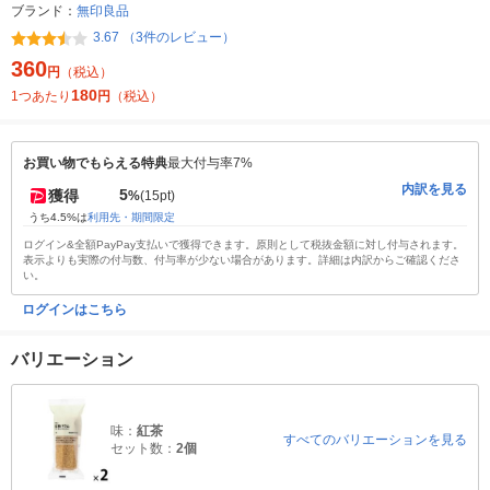
ブランド：
無印良品
3.67 （3件のレビュー）
360
円
（税込）
180
1つあたり
円
（税込）
お買い物でもらえる特典
最大付与率7%
内訳を見る
5
獲得
%
(15pt)
うち4.5%は
利用先・期間限定
ログイン&全額PayPay支払いで獲得できます。原則として税抜金額に対し付与されます。
表示よりも実際の付与数、付与率が少ない場合があります。詳細は内訳からご確認くださ
い。
ログインはこちら
バリエーション
味：
紅茶
すべてのバリエーションを見る
セット数：
2個