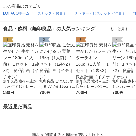
この商品のカテゴリ
LOHACOホーム
スナック・お菓子
クッキー・ビスケット・洋菓子
食品・飲料（無印良品）の人気ランキング
もっと見る
1
2
3
4
無印良品 素材を生か
無印良品 ごはんにか
無印良品 素材を生か
無印良品 素材
した 牛すじカレー 18
ける 八宝菜 195g（1
したカレー バターチ
したカレー グ
0g（1人前） 1セット
580
人前） 1セット（1袋×
700
キン 180g（1人前） 1
700
180g（1人前
700
円
円
円
円
（1袋×2） 良品計画
2） 良品計画（イチオ
セット（1袋×2） 良品
ト（1袋×2）
（イチオシ）
シ）
計画（イチオシ）
（イチオシ）
最近見た商品
商品を閲覧すると履歴が表示されます