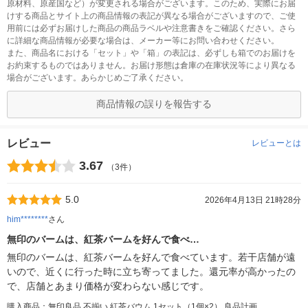
原材料、原産国など）が変更される場合がございます。このため、実際にお届
けする商品とサイト上の商品情報の表記が異なる場合がございますので、ご使
用前には必ずお届けした商品の商品ラベルや注意書きをご確認ください。さら
に詳細な商品情報が必要な場合は、メーカー等にお問い合わせください。
また、商品名における「セット」や「箱」の表記は、必ずしも箱でのお届けを
お約束するものではありません。お届け形態は倉庫の在庫状況等により異なる
場合がございます。あらかじめご了承ください。
商品情報の誤りを報告する
レビュー
レビューとは
3.67
（3件）
5.0
2026年4月13日 21時28分
him********
さん
無印のバームは、紅茶バームを好んで食べ…
無印のバームは、紅茶バームを好んで食べています。若干店舗が遠
いので、近くに行った時に立ち寄ってました。還元率が高かったの
で、店舗とあまり価格が変わらない感じです。
購入商品：無印良品 不揃い 紅茶バウム 1セット（1個×2） 良品計画