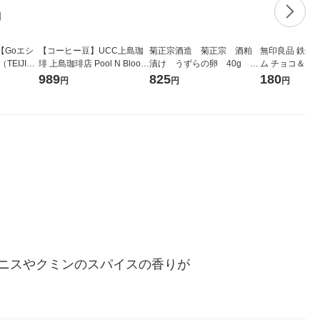
【Goエシ
【コーヒー豆】UCC上島珈
菊正宗酒造 菊正宗 酒粕
無印良品 鉄分
TEIJI
琲 上島珈琲店 Pool N Bloom
漬け うずらの卵 40g 1
ム チョコ＆オ
骨盤ベルト
1袋（140g）
セット（3袋）
画
989
825
180
円
円
円
ズ 31/S
ニスやクミンのスパイスの香りが