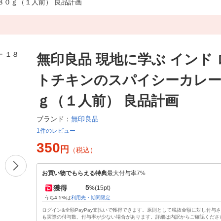
８０ｇ（１人前） 良品計画
無印良品 現地に学ぶ インド
トチキンのスパイシーカレー
ｇ（１人前） 良品計画
無印良品
ブランド：
1件のレビュー
350
円
（税込）
お買い物でもらえる特典
最大付与率7%
5
獲得
%
(15pt)
うち4.5%は
利用先・期間限定
ログイン&全額PayPay支払いで獲得できます。原則として税抜金額に対し付与
も実際の付与数、付与率が少ない場合があります。詳細は内訳からご確認くださ