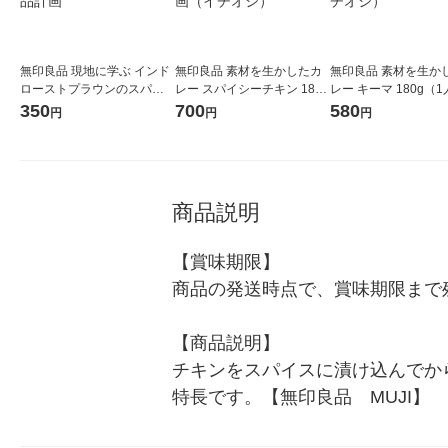
無印良品 現地に学ぶ インド
無印良品 素材を生かしたカ
無印良品 素材を生か
ローストプラウンのスパイ
レー スパイシーチキン 180g
レー キーマ 180g（
シーカレー １８０ｇ（１人
（1人前） 1セット（1袋×
1セット（1袋×2） 
350
700
580
円
円
円
前） 良品計画
2） 良品計画（イチオシ）
（イチオシ）
商品説明
【賞味期限】

商品の発送時点で、賞味期限まで残
【商品説明】

チキンをスパイスに漬け込んでか
特長です。【無印良品　MUJI】