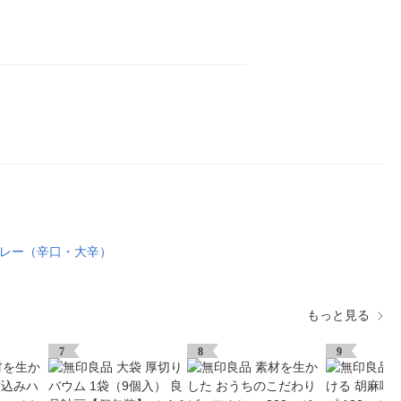
レー（辛口・大辛）
もっと見る
7
8
9