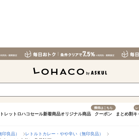
獲得はこちら
レ
トレット
ロハコセール
新着商品
オリジナル商品
クーポン
まとめ割
キ
無印良品）
レトルトカレー・やや辛い（無印良品）