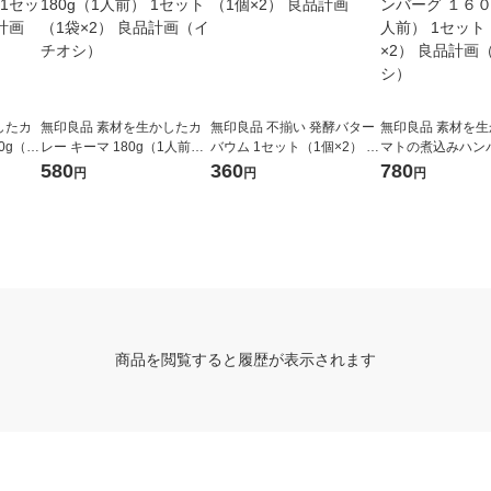
したカ
無印良品 素材を生かしたカ
無印良品 不揃い 発酵バター
無印良品 素材を生
0g（1
レー キーマ 180g（1人前）
バウム 1セット（1個×2） 良
マトの煮込みハン
2） 良
1セット（1袋×2） 良品計画
品計画
６０ｇ（１人前） 
580
360
780
円
円
円
（イチオシ）
（1袋×2） 良品
オシ）
商品を閲覧すると履歴が表示されます