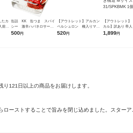
したカ
缶詰 KK 缶つま スパイ
【アウトレット】アルカン
【アウトレット】
1人前）
シー 激辛ハバネロサーデ
ペルシュロン 種入りマス
カル】訳あり 帝人（
良品計画
ィン 国分グループ本社 1
タード 90g瓶 1セット(2個
N） サポーター 
500
520
1,899
円
円
円
個
入)
滑車付き構造 Mサイ
PKBMK 1個
り121日以上の商品をお届けします。

らローストすることで旨みを閉じ込めました。スターア