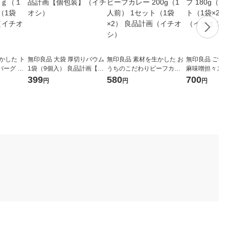
かした ト
無印良品 大袋 厚切りバウム
無印良品 素材を生かした お
無印良品 ごは
バーグ １
1袋（9個入） 良品計画【個
うちのこだわりビーフカレ
麻味噌担々スープ
1セット
包装】（イチオシ）
ー 200g（1人前） 1セット
人前） 1セット
399
580
700
円
円
円
計画（イチ
（1袋×2） 良品計画（イチ
品計画（イチオ
オシ）