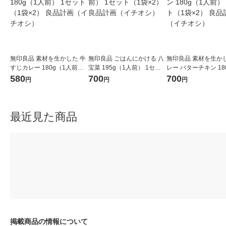
無印良品 素材を生かした 牛
無印良品 ごはんにかける 八
無印良品 素材を生か
すじカレー 180g（1人前）
宝菜 195g（1人前） 1セッ
レー バターチキン 18
1セット（1袋×2） 良品計画
ト（1袋×2） 良品計画（イ
人前） 1セット（1袋×
580
700
700
円
円
円
（イチオシ）
チオシ）
品計画（イチオシ）
最近見た商品
掲載商品の情報について