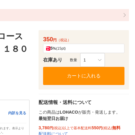
 ロース
350
円
（税込）
 １８０
5
%
(15pt)
在庫あり
1
数量
カートに入れる
配送情報・送料について
この商品は
LOHACO
が販売・発送します。
内訳を見る
最短翌日お届け
3,780
550
無料
円
(税込)以上で基本配送料
円
(税込)
されます。表示より
い。
配送料について