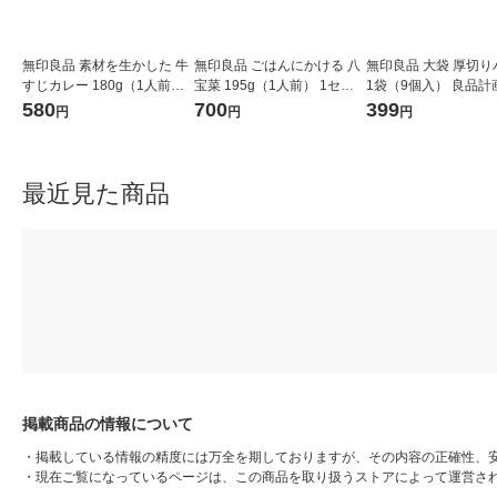
無印良品 素材を生かした 牛
無印良品 ごはんにかける 八
無印良品 大袋 厚切り
すじカレー 180g（1人前）
宝菜 195g（1人前） 1セッ
1袋（9個入） 良品計
1セット（1袋×2） 良品計画
ト（1袋×2） 良品計画（イ
包装】（イチオシ）
580
700
399
円
円
円
（イチオシ）
チオシ）
最近見た商品
掲載商品の情報について
・
掲載している情報の精度には万全を期しておりますが、その内容の正確性、
・
現在ご覧になっているページは、この商品を取り扱うストアによって運営さ