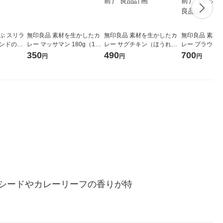
ぶ スリラ
無印良品 素材を生かしたカ
無印良品 素材を生かしたカ
無印良品 素材
リンドのス
レー マッサマン 180g（1人
レー サグチキン（ほうれん
レー プラウン
１８０ｇ
前） 良品計画（イチオシ）
草とチキンのカレー） 180g
のクリーミーカレ
350
490
700
円
円
円
画
（1人前） 良品計画
（1人前） 1セ
2） 良品計画
シードやカレーリーフの香りが特