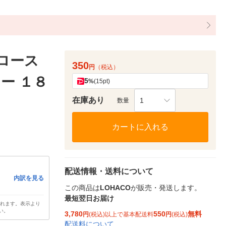
 ロース
350
円
（税込）
ー １８
5
%
(15pt)
在庫あり
1
数量
カートに入れる
配送情報・送料について
内訳を見る
この商品は
LOHACO
が販売・発送します。
最短翌日お届け
されます。表示より
い。
3,780
550
無料
円
(税込)以上で基本配送料
円
(税込)
配送料について