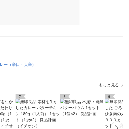
レー（辛口・大辛）
もっと見る
7
8
9