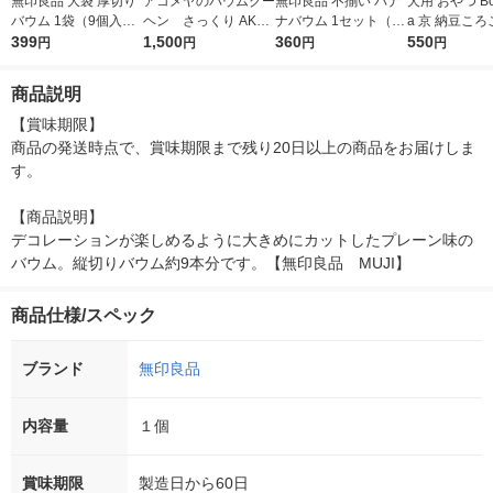
無印良品 大袋 厚切り
アコメヤのバウムクー
無印良品 不揃い バナ
犬用 おやつ Bo
バウム 1袋（9個入）
ヘン さっくり AKO
ナバウム 1セット（1
a 京 納豆ころ
良品計画【個包装】
399
MEYA TOKYO/アコメ
1,500
個×2） 良品計画（イ
360
産 50g 1袋 
550
円
円
円
円
（イチオシ）
ヤ
チオシ）
ード
商品説明
【賞味期限】

商品の発送時点で、賞味期限まで残り20日以上の商品をお届けしま
す。

【商品説明】

デコレーションが楽しめるように大きめにカットしたプレーン味の
バウム。縦切りバウム約9本分です。【無印良品　MUJI】
商品仕様/スペック
ブランド
無印良品
内容量
１個
賞味期限
製造日から60日