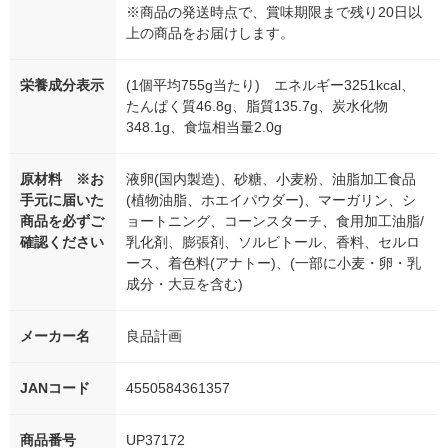
※商品の発送時点で、賞味期限まで残り20日以
上の商品をお届けします。
栄養成分表示
(1個平均755g当たり) エネルギー3251kcal、
たんぱく質46.8g、脂質135.7g、炭水化物
348.1g、食塩相当量2.0g
原材料 ※お
液卵(国内製造)、砂糖、小麦粉、油脂加工食品
手元に届いた
(植物油脂、ホエイパウダー)、マーガリン、シ
商品を必ずご
ョートニング、コーンスターチ、食用加工油脂/
確認ください
乳化剤、膨張剤、ソルビトール、香料、セルロ
ース、着色料(アナトー)、(一部に小麦・卵・乳
成分・大豆を含む)
メーカー名
良品計画
JANコード
4550584361357
商品番号
UP37172