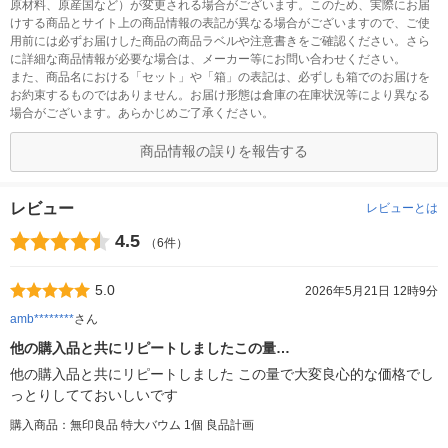
原材料、原産国など）が変更される場合がございます。このため、実際にお届
けする商品とサイト上の商品情報の表記が異なる場合がございますので、ご使
用前には必ずお届けした商品の商品ラベルや注意書きをご確認ください。さら
に詳細な商品情報が必要な場合は、メーカー等にお問い合わせください。
また、商品名における「セット」や「箱」の表記は、必ずしも箱でのお届けを
お約束するものではありません。お届け形態は倉庫の在庫状況等により異なる
場合がございます。あらかじめご了承ください。
商品情報の誤りを報告する
レビュー
レビューとは
4.5
（6件）
5.0
2026年5月21日 12時9分
amb********
さん
他の購入品と共にリピートしましたこの量…
他の購入品と共にリピートしました この量で大変良心的な価格でし
っとりしてておいしいです
購入商品：無印良品 特大バウム 1個 良品計画