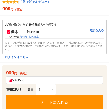
4.5 （6件のレビュー）
999
円
（税込）
お買い物でもらえる特典
最大付与率7%
内訳を見る
5
獲得
%
(45pt)
うち4.5%は
利用先・期間限定
ログイン&全額PayPay支払いで獲得できます。原則として税抜金額に対し付与されます。
表示よりも実際の付与数、付与率が少ない場合があります。詳細は内訳からご確認くださ
い。
ログインはこちら
999
円
（税込）
5
%
(45pt)
在庫あり
1
数量
カートに入れる