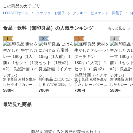
この商品のカテゴリ
LOHACOホーム
スナック・お菓子
クッキー・ビスケット・洋菓子
食品・飲料（無印良品）の人気ランキング
もっと見る
1
2
3
4
無印良品 素材を生か
無印良品 ごはんにか
無印良品 素材を生か
無印良品 素材
した 牛すじカレー 18
ける 八宝菜 195g（1
したカレー バターチ
したカレー キー
0g（1人前） 1セット
580
人前） 1セット（1袋×
700
キン 180g（1人前） 1
700
0g（1人前） 
580
円
円
円
円
（1袋×2） 良品計画
2） 良品計画（イチオ
セット（1袋×2） 良品
（1袋×2） 
（イチオシ）
シ）
計画（イチオシ）
（イチオシ）
最近見た商品
商品を閲覧すると履歴が表示されます