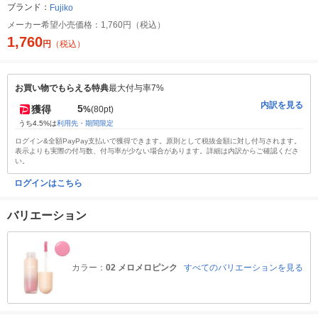
ブランド：
Fujiko
メーカー希望小売価格：
1,760円（税込）
1,760
円
（税込）
お買い物でもらえる特典
最大付与率7%
内訳を見る
5
獲得
%
(80pt)
うち4.5%は
利用先・期間限定
ログイン&全額PayPay支払いで獲得できます。原則として税抜金額に対し付与されます。
表示よりも実際の付与数、付与率が少ない場合があります。詳細は内訳からご確認くださ
い。
ログインはこちら
バリエーション
カラー：
02 メロメロピンク
すべてのバリエーションを見る