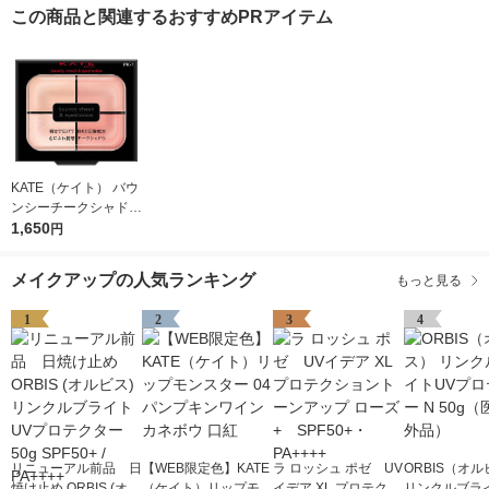
この商品と関連するおすすめPRアイテム
KATE（ケイト） バウ
ンシーチークシャドウ
ＰＫー1 Kanebo（カ
1,650
円
ネボウ）
メイクアップの人気ランキング
もっと見る
1
2
3
4
リニューアル前品 日
【WEB限定色】KATE
ラ ロッシュ ポゼ UV
ORBIS（オ
焼け止め ORBIS (オル
（ケイト）リップモン
イデア XL プロテクシ
リンクルブラ