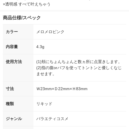
×透明感 すべて叶えちゃう
商品仕様/スペック
カラー
メロメロピンク
内容量
4.3g
使用方法
(1)頬にちょんちょんと数ヵ所に点置きします。
(2)指の腹orパフを使ってトントンと優しくなじ
ませます。
寸法
Ｗ23mm×Ｄ22mm×Ｈ83mm
種類
リキッド
ジャンル
バラエティコスメ