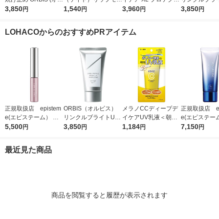
ビス) リンクルブライ
3,850
スター 04 パンプキン
1,540
ョントーンアップ ロ
3,960
プロテクター N
3,850
円
円
円
円
トUVプロテクター 50
ワイン カネボウ 口紅
ーズ+ SPF50+・PA
（医薬部外品
g SPF50+ / PA++++
++++
LOHACOからのおすすめPRアイテム
正規取扱店 epistem
ORBIS（オルビス）
メラノCCディープデ
正規取扱店 ep
e(エピステーム） パ
リンクルブライトUV
イケアUV乳液＜朝用
e(エピステー
ワライズラッシュセラ
5,500
プロテクター N 50g
3,850
日焼け止め乳液＞50g
1,184
ワイトUVレー
7,150
円
円
円
円
ム 4.5ml まつげ美容
（医薬部外品）
SPF50+・PA++++ロ
F50+／PA++
液
ート製薬
日焼け止め
最近見た商品
商品を閲覧すると履歴が表示されます