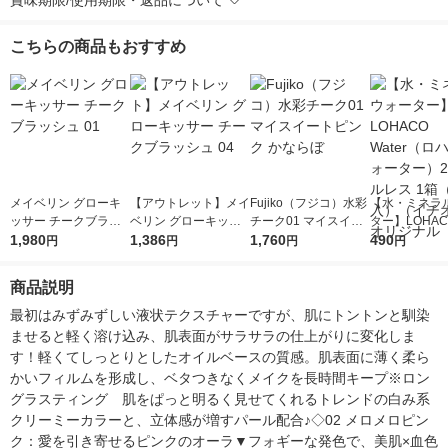
賞味期限/使用期限・返品について
こちらの商品もおすすめ
メイベリン グローキ
【アウトレット】メイ
Fujiko（フジコ）水彩
【水・ミネラ
ッサー チークブラッ
ベリン グローキッサ
チーク01 マイスイー
ター】LOHACO
シュ 01
1,980
ー チークブラッシュ
1,386
トピンク かならぼ
1,760
r（ロハコウォ
490
円
円
円
円
04
ー）2L ラベル
箱（5本入）
商品説明
シ） オリジナ
最初はみずみずしい液状テクスチャーですが、肌にトントンと馴染
ませると軽く溶け込み、肌表面がサラサラの仕上がりに変化しま
す！軽くてしっとりとしたオイルベースの質感。肌表面に薄く柔ら
かいフィルムを形成し、ベタつきなくメイクを長時間キープ※ロン
グラスティング　肌をぱっと明るく見せてくれるトレンドの白み系
クリーミーカラーと、立体感が増すパール配合♪◇02 メロメロピン
ク：愛を引き寄せるピンクのオーラ▼フォギーな発色で、美肌×血色