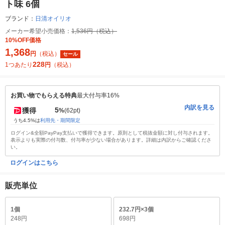
ト味 6個
ブランド：
日清オイリオ
メーカー希望小売価格：
1,536円（税込）
10%OFF価格
1,368
円
（税込）
セール
228
1つあたり
円
（税込）
お買い物でもらえる特典
最大付与率16%
内訳を見る
5
獲得
%
(62pt)
うち4.5%は
利用先・期間限定
ログイン&全額PayPay支払いで獲得できます。原則として税抜金額に対し付与されます。
表示よりも実際の付与数、付与率が少ない場合があります。詳細は内訳からご確認くださ
い。
ログインはこちら
販売単位
1個
232.7円×3個
248円
698円