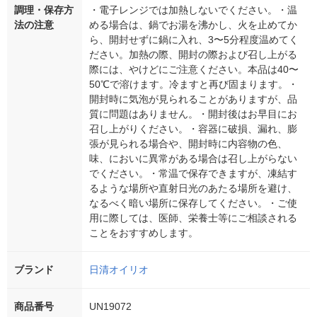
調理・保存方
・電子レンジでは加熱しないでください。・温
法の注意
める場合は、鍋でお湯を沸かし、火を止めてか
ら、開封せずに鍋に入れ、3〜5分程度温めてく
ださい。加熱の際、開封の際および召し上がる
際には、やけどにご注意ください。本品は40〜
50℃で溶けます。冷ますと再び固まります。・
開封時に気泡が見られることがありますが、品
質に問題はありません。・開封後はお早目にお
召し上がりください。・容器に破損、漏れ、膨
張が見られる場合や、開封時に内容物の色、
味、においに異常がある場合は召し上がらない
でください。・常温で保存できますが、凍結す
るような場所や直射日光のあたる場所を避け、
なるべく暗い場所に保存してください。・ご使
用に際しては、医師、栄養士等にご相談される
ことをおすすめします。
ブランド
日清オイリオ
商品番号
UN19072