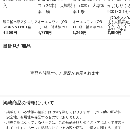
経口補水液アクエリア
オーエスワン（OS-
オーエスワン（OS-
【大人用/流せ
スORS 500ml 1箱（2
1） 経口補水液 500m
1） 経口補水液 500m
スクルトイレ
4本入）
4,800
L 1ケース（24本） 大
4,776
L 1セット（6本） 大
1,260
やわらかおしり
1,880
円
円
円
円
塚製薬工場
塚製薬工場
30143 1セッ
入×9パック）
最近見た商品
オシ） オリジ
商品を閲覧すると履歴が表示されます
掲載商品の情報について
・
掲載している情報の精度には万全を期しておりますが、その内容の正確性、
安全性、有用性を保証するものではありません。
・
現在ご覧になっているページは、この商品を取り扱うストアによって運営さ
れています。ページに記載されている内容や商品、ご購入に関するご質問