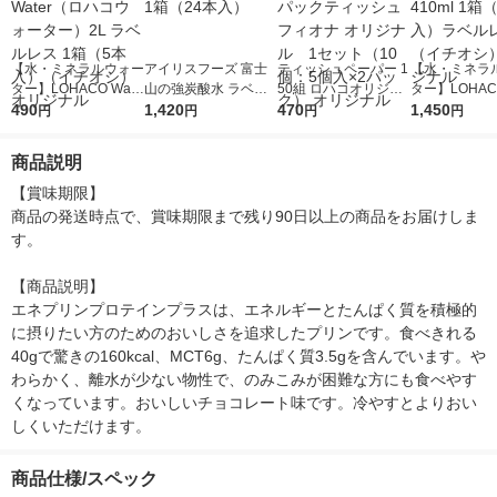
【水・ミネラルウォー
アイリスフーズ 富士
ティッシュペーパー 1
【水・ミネラ
ター】LOHACO Wate
山の強炭酸水 ラベル
50組 ロハコオリジナ
ター】LOHACO
r（ロハコウォータ
490
レス 500ml 1箱（24
1,420
ルソフトパックティッ
470
r 410ml 1箱
1,450
円
円
円
円
ー）2L ラベルレス 1
本入）
シュ フィオナ オリジ
入）ラベルレ
箱（5本入）（イチオ
ナル 1セット（10
オシ） オリジ
商品説明
シ） オリジナル
個：5個入×2パック）
オリジナル
【賞味期限】

商品の発送時点で、賞味期限まで残り90日以上の商品をお届けしま
す。

【商品説明】

エネプリンプロテインプラスは、エネルギーとたんぱく質を積極的
に摂りたい方のためのおいしさを追求したプリンです。食べきれる
40gで驚きの160kcal、MCT6g、たんぱく質3.5gを含んでいます。や
わらかく、離水が少ない物性で、のみこみが困難な方にも食べやす
くなっています。おいしいチョコレート味です。冷やすとよりおい
しくいただけます。
商品仕様/スペック