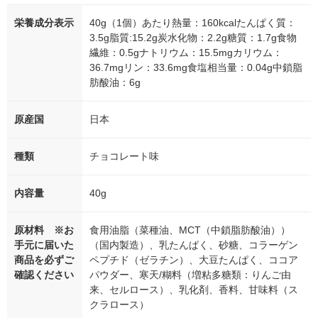
栄養成分表示
40g（1個）あたり熱量：160kcalたんぱく質：
3.5g脂質:15.2g炭水化物：2.2g糖質：1.7g食物
繊維：0.5gナトリウム：15.5mgカリウム：
36.7mgリン：33.6mg食塩相当量：0.04g中鎖脂
肪酸油：6g
原産国
日本
種類
チョコレート味
内容量
40g
原材料 ※お
食用油脂（菜種油、MCT（中鎖脂肪酸油））
手元に届いた
（国内製造）、乳たんぱく、砂糖、コラーゲン
商品を必ずご
ペプチド（ゼラチン）、大豆たんぱく、ココア
確認ください
パウダー、寒天/糊料（増粘多糖類：りんご由
来、セルロース）、乳化剤、香料、甘味料（ス
クラロース）