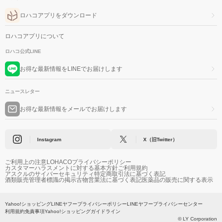
ロハコアプリをダウンロード
ロハコアプリについて
ロハコ公式LINE
お得な最新情報をLINEでお届けします
ニュースレター
お得な最新情報をメールでお届けします
Instagram
X（旧Twitter）
ご利用上の注意
LOHACOプライバシーポリシー
カスタマーハラスメントに対する基本方針
ご利用規約
アスクルのサイバーセキュリティ
特定商取引法に基づく表記
酒類販売管理者標識の掲示
古物営業法に基づく表記
医薬品の販売に関する表示
Yahoo!ショッピング
LINEヤフープライバシーポリシー
LINEヤフープライバシーセンター
利用規約
免責事項
Yahoo!ショッピングガイドライン
© LY Corporation