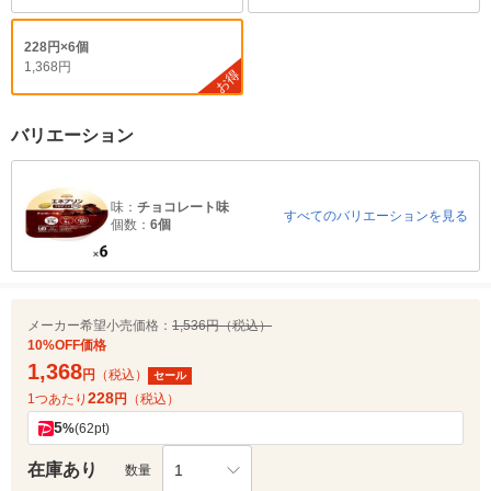
228円×6個
1,368円
お得
バリエーション
味：
チョコレート味
すべてのバリエーションを見る
個数：
6個
メーカー希望小売価格：
1,536円（税込）
10%OFF価格
1,368
円
（税込）
セール
228
1つあたり
円
（税込）
5
%
(62pt)
在庫あり
1
数量