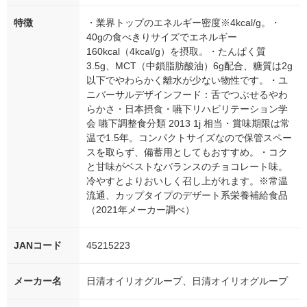
特徴
・業界トップのエネルギー密度※4kcal/g。・
40gの食べきりサイズでエネルギー
160kcal（4kcal/g）を摂取。・たんぱく質
3.5g、MCT（中鎖脂肪酸油）6g配合、糖質は2g
以下でやわらかく離水が少ない物性です。・ユ
ニバーサルデザインフード：舌でつぶせるやわ
らかさ・日本摂食・嚥下リハビリテーション学
会 嚥下調整食分類 2013 1j 相当・賞味期限は常
温で1.5年。コンパクトサイズなので保管スペー
スを取らず、備蓄用としてもおすすめ。・コク
と甘味がベストなバランスのチョコレート味。
冷やすとよりおいしく召し上がれます。※常温
流通、カップタイプのデザート系栄養補給食品
（2021年メーカー調べ）
JANコード
45215223
メーカー名
日清オイリオグループ、日清オイリオグループ