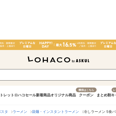
獲得はこちら
レ
トレット
ロハコセール
新着商品
オリジナル商品
クーポン
まとめ割
キ
パスタ
ラーメン
袋麺・インスタントラーメン
冷しラーメン 5食パ