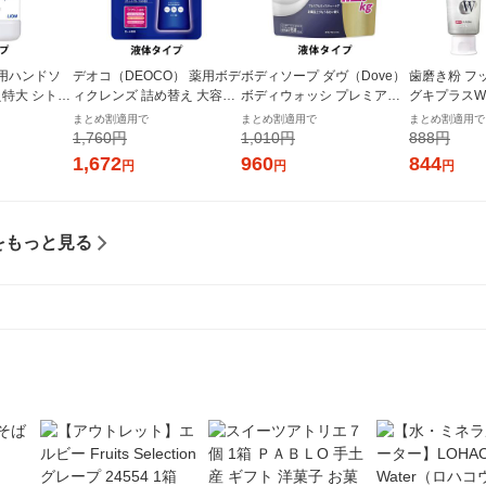
用ハンドソ
デオコ（DEOCO） 薬用ボデ
ボディソープ ダヴ（Dove）
歯磨き粉 フ
え特大 シトラ
ィクレンズ 詰め替え 大容量
ボディウォッシ プレミアム
グキプラスW
0ml 殺菌 保
650g ロート製薬 【液体タイ
モイスチャーケア つめかえ
グ ハミガキ
まとめ割適用で
まとめ割適用で
まとめ割適用で
ライオン
プ】
用 特大 1270g Dove 液体タ
合 歯周病予防
1,760円
1,010円
888円
イプ
（2本） ラ
1,672
960
844
円
円
円
をもっと見る