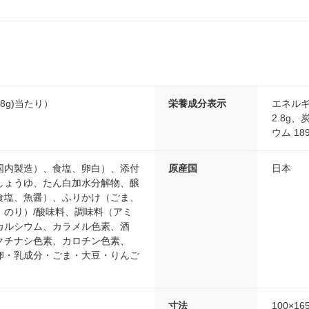
118g)当たり）
栄養成分表示
エネルギー
2.8g、
ウム 18
国内製造）、食塩、卵白）、添付
原産国
日本
しょうゆ、たん白加水分解物、醸
食塩、魚醤）、ふりかけ（ごま、
、のり）/酸味料、調味料（アミ
カルシウム、カラメル色素、酒
クチナシ色素、カロチン色素、
卵・乳成分・ごま・大豆・りんご
寸法
100×16