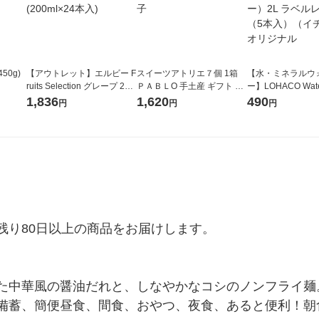
50g)
【アウトレット】エルビー F
スイーツアトリエ７個 1箱
【水・ミネラルウ
ruits Selection グレープ 245
ＰＡＢＬO 手土産 ギフト 洋
ー】LOHACO Wa
54 1箱(200ml×24本入)
菓子 お菓子
コウォーター）2L
1,836
1,620
490
円
円
円
ス 1箱（5本入）
シ） オリジナル
り80日以上の商品をお届けします。

た中華風の醤油だれと、しなやかなコシのノンフライ麺
備蓄、簡便昼食、間食、おやつ、夜食、あると便利！朝