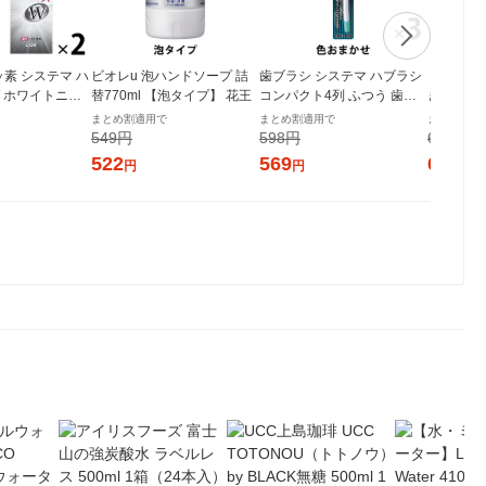
ッ素 システマ ハ
ビオレu 泡ハンドソープ 詰
歯ブラシ システマ ハブラシ
【増量品
 ホワイトニン
替770ml 【泡タイプ】 花王
コンパクト4列 ふつう 歯周
き粉 ホワ
 高濃度フッ素配
病ケア 1セット（3本）ライ
NONIO
まとめ割適用で
まとめ割適用で
まとめ割適
 95g 1セット
オン
ワイトニン
549円
598円
644円
イオン
1セット（
522
569
612
円
円
円
臭予防