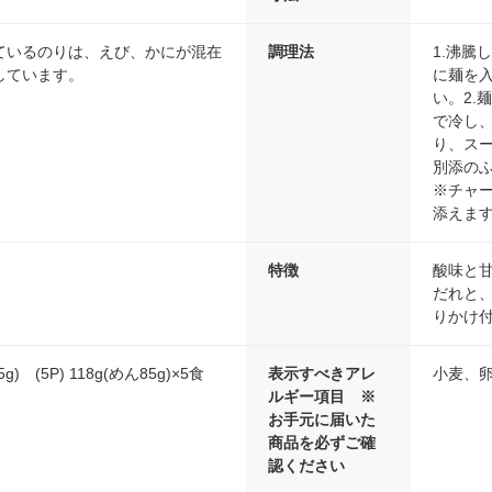
ているのりは、えび、かにが混在
調理法
1.沸
しています。
に麺を
い。2.
で冷し、
り、ス
別添の
※チャ
添えま
特徴
酸味と
だれと
りかけ
5g) (5P) 118g(めん85g)×5食
表示すべきアレ
小麦、
ルギー項目 ※
お手元に届いた
商品を必ずご確
認ください