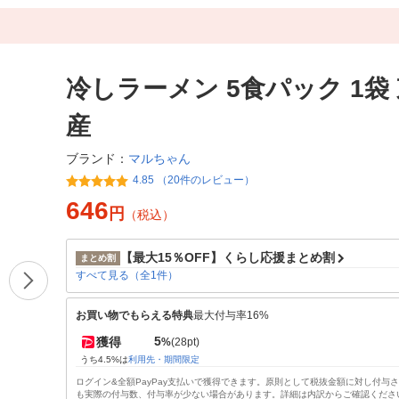
冷しラーメン 5食パック 1袋
産
マルちゃん
ブランド：
4.85 （20件のレビュー）
646
円
（税込）
【最大15％OFF】くらし応援まとめ割
まとめ割
すべて見る（全1件）
お買い物でもらえる特典
最大付与率16%
5
獲得
%
(28pt)
うち4.5%は
利用先・期間限定
ログイン&全額PayPay支払いで獲得できます。原則として税抜金額に対し付与
も実際の付与数、付与率が少ない場合があります。詳細は内訳からご確認くださ