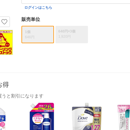
ログインはこちら
販売単位
640円×3個
1個
1,920円
646円
お得
買うと割引になります