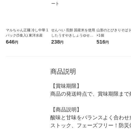
マルちゃん正麺 冷し中華 1
せんべい 煎餅 国産米を使用
山形のとびきりそば (4
パック(5食入) 東洋水産
したうすやきしょうゆせん
×1個
べい 1袋 クリート
646
238
516
円
円
円
商品説明
【賞味期限】

商品の発送時点で、賞味期限まで残
【商品説明】

酸味と甘味をバランスよく合わせ
ストック、フェーズフリー！防災