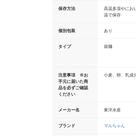
保存方法
高温多湿やにお
温で保存
個別包装
あり
タイプ
袋麺
注意事項 ※お
小麦、卵、乳成
手元に届いた商
品を必ずご確認
ください
メーカー名
東洋水産
ブランド
マルちゃん