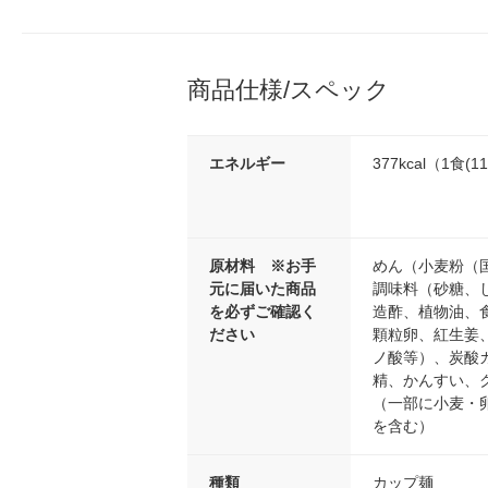
商品仕様/スペック
エネルギー
377kcal（1食(
原材料 ※お手
めん（小麦粉（
元に届いた商品
調味料（砂糖、
を必ずご確認く
造酢、植物油、
ださい
顆粒卵、紅生姜
ノ酸等）、炭酸
精、かんすい、
（一部に小麦・
を含む）
種類
カップ麺