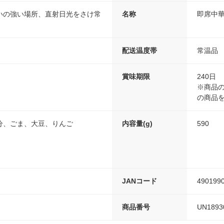
いの強い場所、直射日光をさけ常
名称
即席中
配送温度帯
常温品
賞味期限
240日
※商品の
の商品
分、ごま、大豆、りんご
内容量(g)
590
JANコード
490199
商品番号
UN1893