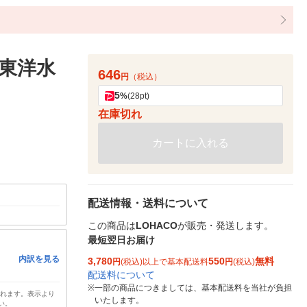
 東洋水
646
円
（税込）
5
%
(28pt)
在庫切れ
カートに入れる
配送情報・送料について
この商品は
LOHACO
が販売・発送します。
最短翌日お届け
内訳を見る
3,780
550
無料
円
(税込)以上で基本配送料
円
(税込)
配送料について
※
一部の商品につきましては、基本配送料を当社が負担
されます。表示より
いたします。
い。