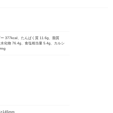
 377kcal、たんぱく質 11.6g、脂質
炭水化物 76.4g、食塩相当量 5.4g、カルシ
9mg
5×145mm