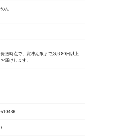
華めん
発送時点で、賞味期限まで残り80日以上
をお届けします。
0510486
0