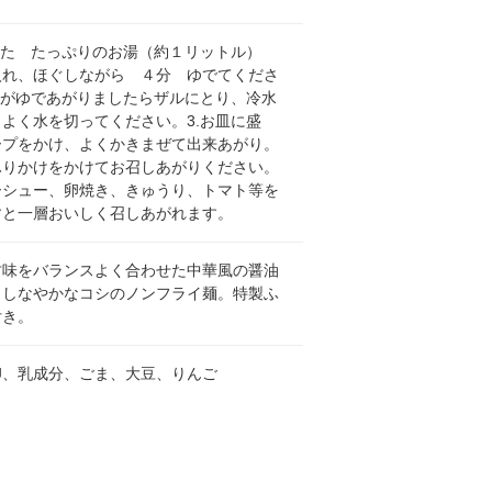
騰した たっぷりのお湯（約１リットル）
入れ、ほぐしながら ４分 ゆでてくださ
麺がゆであがりましたらザルにとり、冷水
よく水を切ってください。3.お皿に盛
ープをかけ、よくかきまぜて出来あがり。
ふりかけをかけてお召しあがりください。
ーシュー、卵焼き、きゅうり、トマト等を
すと一層おいしく召しあがれます。
甘味をバランスよく合わせた中華風の醤油
、しなやかなコシのノンフライ麺。特製ふ
付き。
卵、乳成分、ごま、大豆、りんご