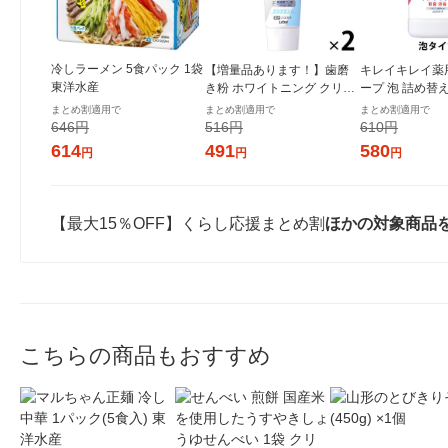
冷しラーメン 5食パック 1袋
【増量品あります！】歯磨
キレイキレイ薬
東洋水産
き粉 ホワイトニング クリニ
ープ 泡 詰め替
カアドバンテージ +ホワイト
スフルーティ 80
まとめ割適用で
まとめ割適用で
まとめ割適用で
ニング ハミガキ クリアミン
湿 (泡タイプ)
646円
516円
610円
ト 130g 2セット ライオン
614
491
580
円
円
円
【最大15％OFF】くらし応援まとめ割
ほかの対象商品
こちらの商品もおすすめ