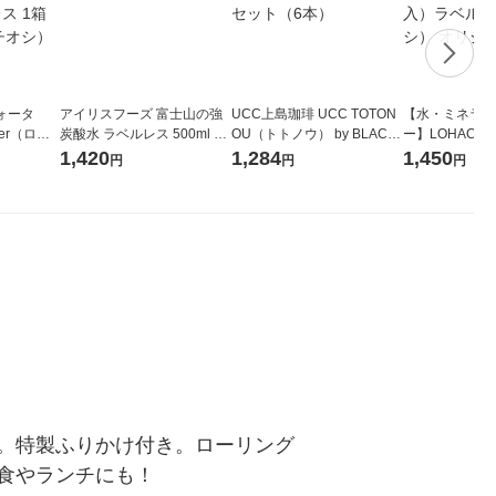
ォータ
アイリスフーズ 富士山の強
UCC上島珈琲 UCC TOTON
【水・ミネラル
ter（ロハ
炭酸水 ラベルレス 500ml 1
OU（トトノウ） by BLACK
ー】LOHACO Wa
 ラベルレ
箱（24本入）
無糖 500ml 1セット（6本）
1箱（20本入
1,420
1,284
1,450
円
円
円
（イチオ
（イチオシ） 
。特製ふりかけ付き。ローリング
食やランチにも！