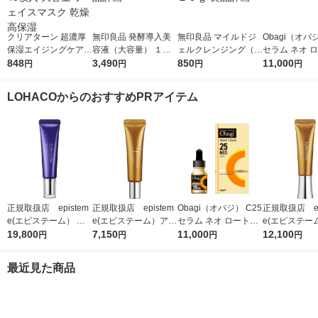
クリアターン 超濃厚
無印良品 発酵導入美
無印良品 マイルドジ
Obagi（オバジ
保湿エイジングケアマ
容液（大容量） １０
ェルクレンジング（大
セラム ネオ 
スクEX 40枚入 大容量
848
０ｍＬ 良品計画
3,490
容量） ２２０ｇ 良品
850
薬
11,000
円
円
円
円
フェイスマスク 乾燥
計画
高保湿
LOHACOからのおすすめPRアイテム
正規取扱店 epistem
正規取扱店 epistem
Obagi（オバジ） C25
正規取扱店 ep
e(エピステーム） ス
e(エピステーム）アイ
セラム ネオ ロート製
e(エピステー
テムサイエンスアイ 1
19,800
パーフェクトショット
7,150
薬
11,000
パーフェクト
12,100
円
円
円
円
8g アイクリーム
b 9g アイクリーム
b 18g ア
最近見た商品