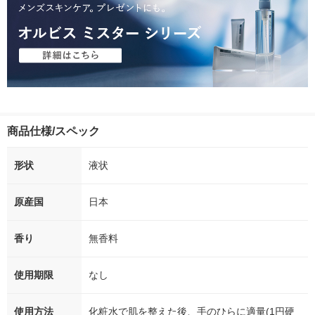
商品仕様/スペック
形状
液状
原産国
日本
香り
無香料
使用期限
なし
使用方法
化粧水で肌を整えた後、手のひらに適量(1円硬