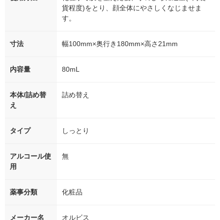
貨程度)をとり、顔全体にやさしくなじませま
す。
寸法
幅100mm×奥行き180mm×高さ21mm
内容量
80mL
本体/詰め替
詰め替え
え
タイプ
しっとり
アルコール使
無
用
薬事分類
化粧品
メーカー名
オルビス