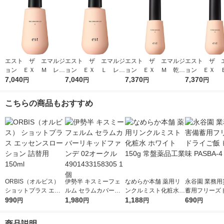
エスト ザ エマルジ
エスト ザ エマルジ
エスト ザ エマルジ
エスト ザ 
ョン ＥＸ Ｍ レフ
ョン ＥＸ Ｌ レフ
ョン ＥＸ Ｍ 乾燥
ョン ＥＸ 
ィル 乾燥が気になる
7,040
ィル ハリ感のなさが
7,040
が気になる方 120g
7,370
ニンの生成を
7,370
円
円
円
円
方 120g
気になる方へ 120g
ミ・そばかすを
20g
こちらの商品もおすすめ
ORBIS（オルビス）
伊勢半 キスミーフェ
なめらか本舗 薬用リ
永谷園 業務用
ショットプラス エッ
ルム セラムカバーリ
ンクルミスト化粧水
蓄用フリーズ
センスローション 詰
990
キッドファンデ 02オ
1,980
ホワイト 150g 常盤薬
1,188
飯 ピラフ味 PA
690
円
円
円
円
替用 150ml
ークル 49014331583
品工業
1個
05 1個
商品説明