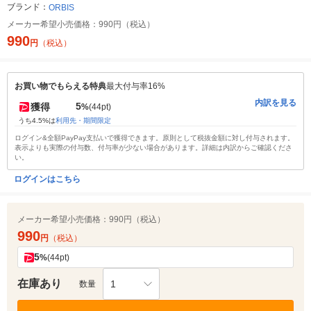
ブランド：
ORBIS
メーカー希望小売価格：
990円（税込）
990
円
（税込）
お買い物でもらえる特典
最大付与率16%
内訳を見る
5
獲得
%
(44pt)
うち4.5%は
利用先・期間限定
ログイン&全額PayPay支払いで獲得できます。原則として税抜金額に対し付与されます。
表示よりも実際の付与数、付与率が少ない場合があります。詳細は内訳からご確認くださ
い。
ログインはこちら
メーカー希望小売価格：
990円（税込）
990
円
（税込）
5
%
(44pt)
在庫あり
1
数量