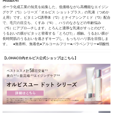
ポーラ化成工業の知見を結集した、低価格ながら高機能なエイジン
グケア（*1）シリーズ「オルビス ショットプラス」の乳液（つめか
え用）です。ビタミンC誘導体（*2）とナイアシンアミド（*3）配合
で、毛穴の目立ち、くすみ（*4）、ハリのなさなどの年齢悩み
（*5）にアプロ―チします。とろんと濃厚な乳液がすっとのびて、
うるおいの膜がピタッと密着する「とろぴた」感触。うるおい膜が
長時間肌のうるおいを逃さずキープし、もっちりハリ肌を目指しま
す。　●無香料、無着色●アルコールフリー●パラベンフリー●弱酸性
【LOHACO内オルビス公式ショップはこちら】