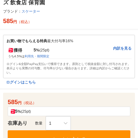
ズ 飲食店 保育園
ブランド：
スケーター
585
円
（税込）
お買い物でもらえる特典
最大付与率16%
内訳を見る
5
獲得
%
(25pt)
うち4.5%は
利用先・期間限定
ログイン&全額PayPay支払いで獲得できます。原則として税抜金額に対し付与されます。
表示よりも実際の付与数、付与率が少ない場合があります。詳細は内訳からご確認くださ
い。
ログインはこちら
585
円
（税込）
5
%
(25pt)
在庫あり
1
数量