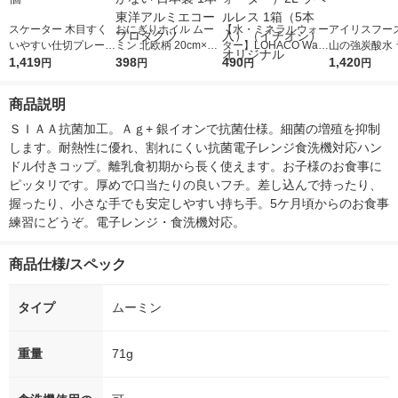
スケーター 木目すく
おにぎりホイル ムー
【水・ミネラルウォー
アイリスフーズ
いやすい仕切プレート
ミン 北欧柄 20cm×3.6
ター】LOHACO Wate
山の強炭酸水 
クリーム 介護 食器 N
1,419
m 抗菌 2層構造でべち
398
r（ロハコウォータ
490
レス 500ml 1
1,420
円
円
円
円
LPS1 1個
ゃつかない 日本製 1
ー）2L ラベルレス 1
本入）
本 東洋アルミエコー
箱（5本入）（イチオ
商品説明
プロダクツ
シ） オリジナル
ＳＩＡＡ抗菌加工。Ａｇ+ 銀イオンで抗菌仕様。細菌の増殖を抑制
します。耐熱性に優れ、割れにくい抗菌電子レンジ食洗機対応ハン
ドル付きコップ。離乳食初期から長く使えます。お子様のお食事に
ピッタリです。厚めで口当たりの良いフチ。差し込んで持ったり、
握ったり、小さな手でも安定しやすい持ち手。5ケ月頃からのお食事
練習にどうぞ。電子レンジ・食洗機対応。
商品仕様/スペック
タイプ
ムーミン
重量
71g