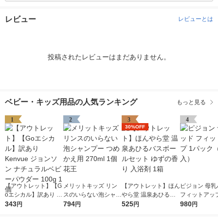
レビュー
レビューとは
投稿されたレビューはまだありません。
ベビー・キッズ用品の人気ランキング
もっと見る
1
2
3
4
30%OFF
【アウトレット】【G
メリットキッズ リン
【アウトレット】ほん
ピジョン 母乳
oエシカル】訳あり K
スのいらない泡シャン
やら堂 温泉あひるバ
フィットアップ
envue ジョンソン ナ
343
プー つめかえ用 270
794
スボールセット ゆず
525
ク（126枚入
980
円
円
円
円
チュラルベビーパウダ
ml 1個 花王
の香り 入浴剤 1箱