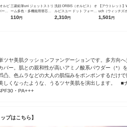
（オルビ
三菱鉛筆uni ジェットストリ
洗顔 ORBIS（オルビス） オ
【アウトレット】Wit
バーリ
ーム多色・多機能用替芯
ルビスユー ドット フォーミ
uch（ウィッチズ
PF40・
紙パッケージ 0.5ｍｍ 黒
ングウォッシュ 120g (医薬
ャルマン・フルラ
110
2,310
1,501
円
円
円
SXR8005K.24 1本
部外品) 洗顔フォーム 毛穴
イシャドウ ペッ
マン ＜韓国コスメ
単ツヤ美肌クッションファンデーションです。多方向へ
カバー。肌との親和性が高いアミノ酸系パウダー（*）
凹凸、色ムラなどの大人の肌悩みをポンポンするだけで
美しくなったような、うるツヤ美肌を演出します。　■
F30・PA+++　
ョップはこちら】