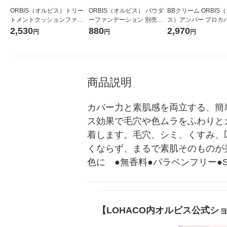
ORBIS（オルビス）トリー
ORBIS（オルビス） パウダ
BBクリーム ORBIS
トメントクッションファン
ーファンデーション 別売り
ス）アンバー プロカ
デーションN リフィル（専
ケース
ングBB ナチュラル S
2,530
880
2,970
円
円
円
用パフ付） ライト
PA+++ 25g
商品説明
カバー力と素肌感を両立する、簡
ス効果で毛穴や色ムラをふわりと
着します。毛穴、シミ、くすみ、
くならず、まるで素肌そのものが
色に　●無香料●パラベンフリー●SP
【LOHACO内オルビス公式シ