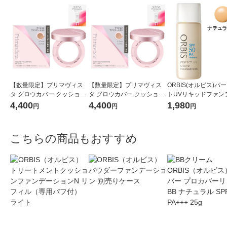
【数量限定】プリマヴィス
【数量限定】プリマヴィス
ORBIS(オルビス)パ
タ グロウカバー クッション
タ グロウカバー クッション
トUVリキッドファン
オークル０５＆ケース セッ
オークル０３＆ケース セッ
ョン(パフ無)ナチュラル
4,400
4,400
1,980
円
円
円
トおまけつき
トおまけつき
0mL SPF50PA++++
こちらの商品もおすすめ