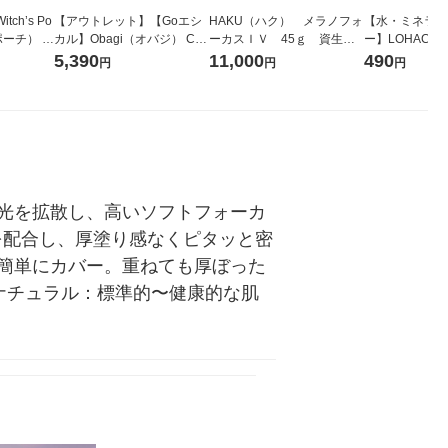
ch’s Po
【アウトレット】【Goエシ
HAKU（ハク） メラノフォ
【水・ミネラル
ポーチ） シ
カル】Obagi（オバジ） C10
ーカスＩＶ 45ｇ 資生
ー】LOHACO 
ージュ ア
セラム （ラージサイズ） 26
堂 おまけ付き
コウォーター）
5,390
11,000
490
円
円
円
シェシャル
mL ロート製薬 美容液
ス 1箱（5本
＞
シ） オリジナ
光を拡散し、高いソフトフォーカ
を配合し、厚塗り感なくピタッと密
簡単にカバー。重ねても厚ぼった
ナチュラル：標準的〜健康的な肌