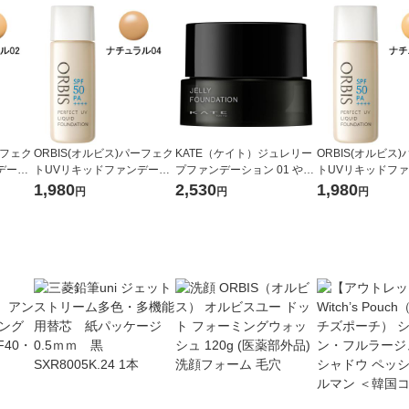
ーフェク
ORBIS(オルビス)パーフェク
KATE（ケイト）ジュレリー
ORBIS(オルビス
デーシ
トUVリキッドファンデーシ
プファンデーション 01 やや
トUVリキッドフ
02 3
ョン(パフ無)ナチュラル04 3
明るめ カネボウ 月夜の海月
ョン(パフ無)ナチュ
1,980
2,530
1,980
円
円
円
0mL SPF50PA++++
0mL SPF50PA+++