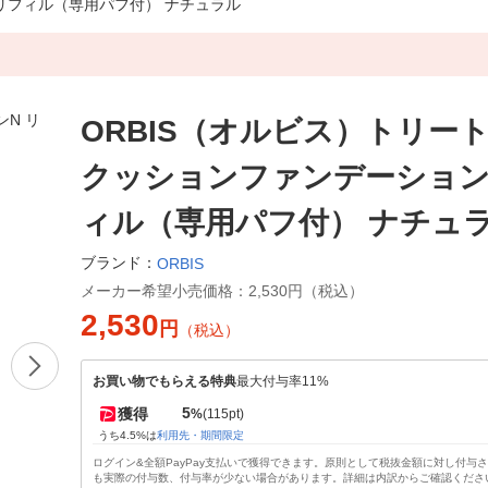
 リフィル（専用パフ付） ナチュラル
ORBIS（オルビス）トリー
クッションファンデーション
ィル（専用パフ付） ナチュ
ブランド：
ORBIS
メーカー希望小売価格：
2,530円（税込）
2,530
円
（税込）
お買い物でもらえる特典
最大付与率11%
5
獲得
%
(115pt)
うち4.5%は
利用先・期間限定
ログイン&全額PayPay支払いで獲得できます。原則として税抜金額に対し付与
も実際の付与数、付与率が少ない場合があります。詳細は内訳からご確認くださ