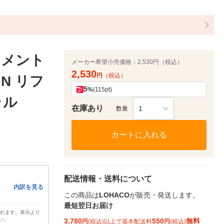
トメント
メーカー希望小売価格：
2,530円（税込）
2,530
円
（税込）
N リフ
5
%
(115pt)
ラル
在庫あり
1
数量
カートに入れる
配送情報・送料について
内訳を見る
この商品は
LOHACO
が販売・発送します。
最短翌日お届け
されます。表示より
い。
3,780
550
無料
円
(税込)以上で基本配送料
円
(税込)