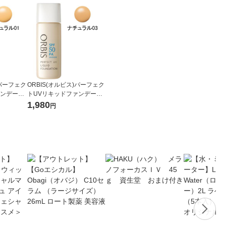
)パーフェク
ORBIS(オルビス)パーフェク
ァンデーシ
トUVリキッドファンデーシ
ラル01 3
ョン(パフ無)ナチュラル03 3
1,980
円
+
0mL SPF50PA++++