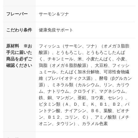
フレーバー
サーモン＆ツナ
こだわり条件
健康免疫サポート
原材料 ※お
フィッシュ（サーモン、ツナ）（オメガ３脂肪
手元に届いた
酸源）、とうもろこし、とうもろこしたんぱ
商品を必ずご
く、チキンミール、米、小麦たんぱく、小麦、
確認ください
鶏脂（オメガ６脂肪酸源）、大豆粉、フィッシ
ュミール、たんぱく加水分解物、可溶性食物繊
維（プレバイオティクス源）、酵母（βグルカン
源）、ミネラル類（カルシウム、リン、カリウ
ム、ナトリウム、クロライド、マグネシウム、
鉄、銅、マンガン、亜鉛、ヨウ素、セレン）、
ビタミン類（Ａ、Ｄ、Ｅ、Ｋ、Ｂ１、Ｂ２、パ
ントテン酸、ナイアシン、Ｂ６、葉酸、ビオチ
ン、Ｂ１２、コリン、Ｃ）、アミノ酸類（メチ
オニン、タウリン）、カラメル色素