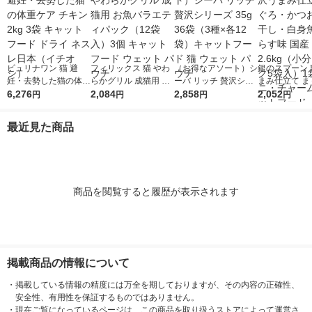
ピュリナワン 猫 避
フィリックス 猫 やわ
（お得なアソート）シ
銀のスプーン 
妊・去勢した猫の体重
らかグリル 成猫用 お
ーバ リッチ 贅沢シリ
まみ仕立て ま
ケア チキン 2kg 3袋
6,276
魚バラエティパック
2,084
ーズ 35g 36袋（3種×
2,858
かつお・煮干
2,052
円
円
円
円
キャットフード ドラ
（12袋入）3個 キャッ
各12袋）キャットフ
魚・しらす味 国
イ ネスレ日本（イチ
トフード ウェット パ
ード 猫 ウェット パウ
kg（小分けパ
最近見た商品
オシ）
ウチ
チ
入）1袋 ユニ
ム キャットフ
商品を閲覧すると履歴が表示されます
掲載商品の情報について
・
掲載している情報の精度には万全を期しておりますが、その内容の正確性、
安全性、有用性を保証するものではありません。
・
現在ご覧になっているページは、この商品を取り扱うストアによって運営さ