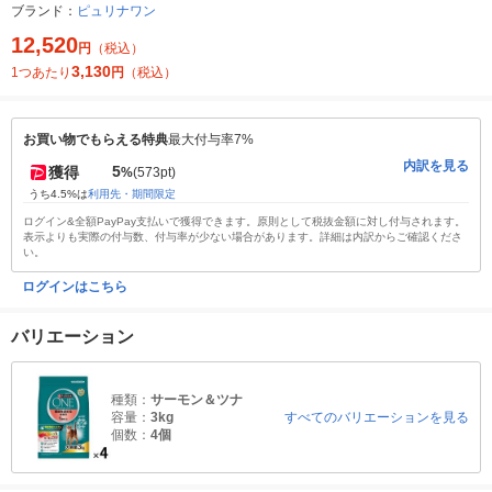
ブランド：
ピュリナワン
12,520
円
（税込）
3,130
1つあたり
円
（税込）
お買い物でもらえる特典
最大付与率7%
内訳を見る
5
獲得
%
(573pt)
うち4.5%は
利用先・期間限定
ログイン&全額PayPay支払いで獲得できます。原則として税抜金額に対し付与されます。
表示よりも実際の付与数、付与率が少ない場合があります。詳細は内訳からご確認くださ
い。
ログインはこちら
バリエーション
種類：
サーモン＆ツナ
容量：
3kg
すべてのバリエーションを見る
個数：
4個