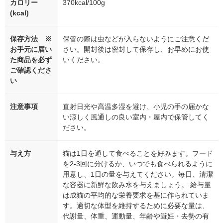
カロリー
370kcal/100g
(kcal)
保存方法 ※
保管の際は虫などが入らないようにご注意くだ
お手元に届い
さい。開封後は密封して保存し、お早めにお使
た商品を必ず
いください。
ご確認くださ
い
注意事項
直射日光や高温多湿を避け、小児の手の届かな
い涼しく風通しの良い室内・屋内で保管してく
ださい。
与え方
猫は1日を通して食べることを好みます。フード
を2-3回に分けるか、いつでも食べられるように
用意し、1日の量を与えてください。毎日、清潔
な容器に新鮮な飲み水を与えましょう。 給与量
は成猫の平均的な栄養要求を基に作られていま
す。適切な体型を維持するために必要な量は、
代謝量、体重、運動量、年齢や避妊・去勢の有