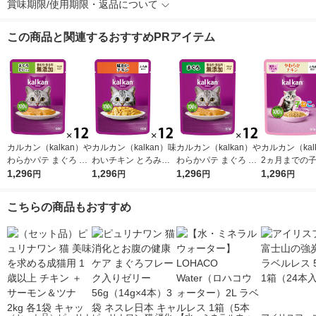
賞味期限/使用期限・返品について
この商品と関連するおすすめPRアイテム
カルカン（kalkan）や
カルカン（kalkan）味
カルカン（kalkan）や
カルカン（kal
わらかパテ まぐろ た
わいチキン とろみ仕
わらかパテ まぐろ 着
2ヵ月までの
い入り 着色料・発色
1,296
立て 60g 12袋 マース
1,296
色料・発色剤 無添加
1,296
やわらかチキン
1,296
円
円
円
円
剤 無添加 60g 12袋 キ
ジャパン キャットフ
60g 12袋 マースジャ
み仕立て 60g 
ャットフード ウェッ
ード ウェット
パン キャットフード
ャットフード 
こちらの商品もおすすめ
ト
ウェット
ト