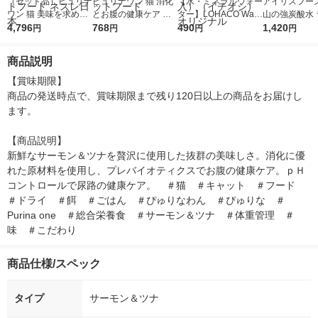
（セット品）ピュリナ
ピュリナワン 猫 消化
【水・ミネラルウォー
アイリスフーズ
ワン 猫 美味を求める
とお腹の健康ケア ま
ター】LOHACO Wate
山の強炭酸水 
成猫用 1歳以上 チキ
4,796
ぐろフレーク入りゼリ
768
r（ロハコウォータ
490
レス 500ml 1
1,420
円
円
円
円
ン ＋ サーモン＆ツナ
ー 56g（14g×4本）3
ー）2L ラベルレス 1
本入）
2kg 各1袋 キャットフ
袋 ネスレ日本 キャッ
箱（5本入）（イチオ
商品説明
ード ネスレ日本
トフード
シ） オリジナル
【賞味期限】

商品の発送時点で、賞味期限まで残り120日以上の商品をお届けし
ます。

【商品説明】

新鮮なサーモン＆ツナを贅沢に使用した抜群の美味しさ。消化に優
れた原材料を使用し、プレバイオティクスでお腹の健康ケア。ｐＨ
コントロールで尿路の健康ケア。　＃猫　＃キャット　＃フード　
＃ドライ　＃餌　＃ごはん　＃ぴゅりなわん　＃ぴゅりな　＃
Purina one　＃総合栄養食　＃サーモン＆ツナ　＃体重管理　＃
味　＃こだわり
商品仕様/スペック
タイプ
サーモン＆ツナ