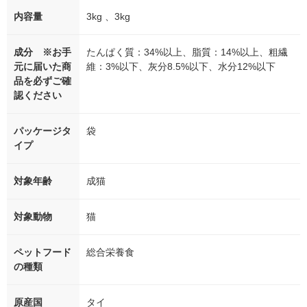
内容量
3kg 、3kg
成分 ※お手
たんぱく質：34%以上、脂質：14%以上、粗繊
元に届いた商
維：3%以下、灰分8.5%以下、水分12%以下
品を必ずご確
認ください
パッケージタ
袋
イプ
対象年齢
成猫
対象動物
猫
ペットフード
総合栄養食
の種類
原産国
タイ