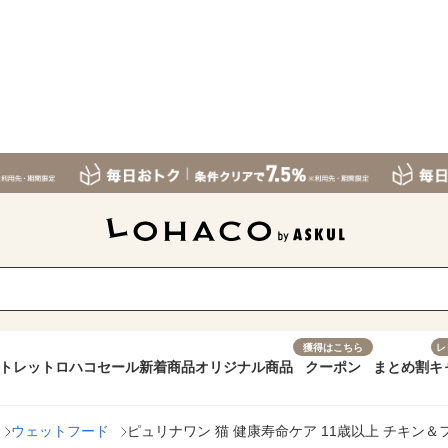
獲得はこちら
レ
トレット
ロハコセール
新着商品
オリジナル商品
クーポン
まとめ割
キ
ウェットフード
ピュリナワン 猫 健康寿命ケア 11歳以上 チキン＆フ