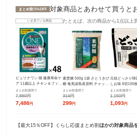
対象商品とあわせて買うと
まとめ割 5%OFF
たとえば、次の商品から1点以上
いま見ている商品
ピュリナワン 猫 健康寿命ケ
素焚糖 500g 1袋 さとうきび
元祖どっさり韓
ア 11歳以上 チキン＆フィッ
糖 奄美諸島産原料 チャック
しお味 8切100
シュ グレービー仕立て 50g
付き袋 大東製糖 砂糖
き 1セット（1
まとめ割適用で
まとめ割適用で
まとめ割適用で
48袋 ネスレ日本 キャットフ
ンジャコー
7,880円
314円
1,150円
ード
7,486
299
1,093
円
円
円
【最大15％OFF】くらし応援まとめ割
ほかの対象商品