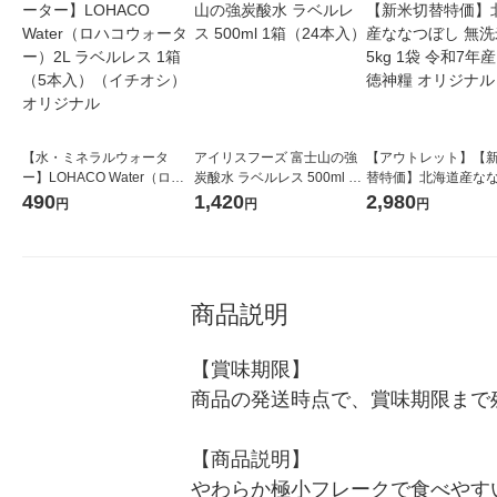
【水・ミネラルウォータ
アイリスフーズ 富士山の強
【アウトレット】【
ー】LOHACO Water（ロハ
炭酸水 ラベルレス 500ml 1
替特価】北海道産な
コウォーター）2L ラベルレ
箱（24本入）
し 無洗米 5kg 1袋 
490
1,420
2,980
円
円
円
ス 1箱（5本入）（イチオ
米 木徳神糧 オリジナ
シ） オリジナル
商品説明
【賞味期限】

商品の発送時点で、賞味期限まで残
【商品説明】

やわらか極小フレークで食べやす