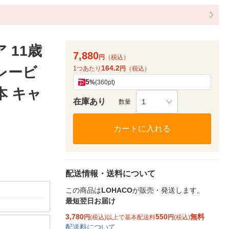
 11歳
7,880
円
（税込）
164.2
レービ
1つあたり
円
（税込）
5
%
(360pt)
本 キャ
在庫あり
1
数量
カートに入れる
配送情報・送料について
この商品は
LOHACO
が販売・発送します。
最短翌日お届け
3,780
550
無料
円
(税込)以上で基本配送料
円
(税込)
配送料について