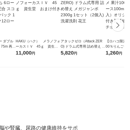
ー ダブル
HAKU（ハク） メラノフォ
アタックゼロ（Attack ZER
【ロハコ限定】
生
ーカスＩＶ 45ｇ 資生
O) ドラム式専用 詰め替え メ
00％りんごジュー
ィフラワー
堂 おまけ付き
ガジャンボ 2300g 1セット
箱（18本入）
11,000
5,820
1,260
円
円
円
パック12
（2個入) 洗濯洗剤 花王
【クイズ付き】
り
ク】（イチオシ
ル
し脳や腎臓、尿路の健康維持をサポ