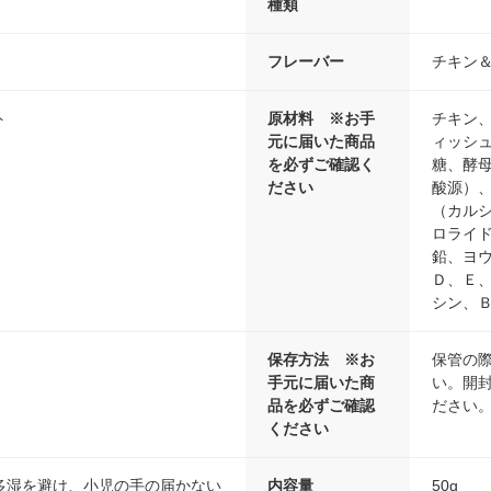
種類
フレーバー
チキン
ト
原材料 ※お手
チキン
元に届いた商品
ィッシ
を必ずご確認く
糖、酵
ださい
酸源）
（カル
ロライ
鉛、ヨ
Ｄ、Ｅ
シン、
保存方法 ※お
保管の
手元に届いた商
い。開
品を必ずご確認
ださい
ください
多湿を避け、小児の手の届かない
内容量
50g