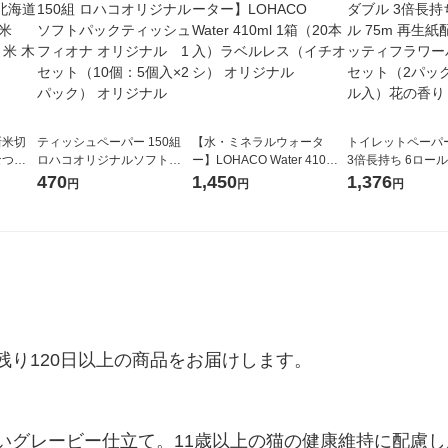
新米切
ティッシュペーパー 150組
【水・ミネラルウォータ
トイレットペーパ
なつぼ
ロハコオリジナルソフトパ
ー】LOHACO Water 410ml
3倍長持ち 6ロール 75m 再
令和7年産
ックティッシュ フィオナ オ
1箱（20本入）ラベルレス
紙配合 スコッテ
470
1,450
1,376
円
円
円
ル
リジナル 1セット（10個：
（イチオシ） オリジナル
パック 1セット（2
5個入×2パック） オリジナ
ロール入）花の香
ル
り120日以上の商品をお届けします。

いグレービー仕立て。11歳以上の猫の健康維持に配慮