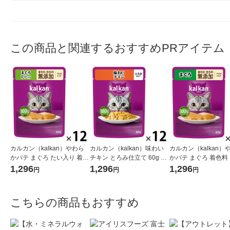
この商品と関連するおすすめPRアイテム
カルカン（kalkan）やわら
カルカン（kalkan）味わい
カルカン（kalkan）
かパテ まぐろ たい入り 着色
チキン とろみ仕立て 60g 12
かパテ まぐろ 着色料
料・発色剤 無添加 60g 12袋
袋 マースジャパン キャット
剤 無添加 60g 12袋
1,296
1,296
1,296
円
円
円
キャットフード ウェット
フード ウェット
ャパン キャットフード
ット
こちらの商品もおすすめ