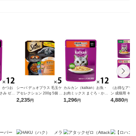
n）かつお
シーバ デュオプラス 毛玉ケ
カルカン（kalkan）お魚・
（お得なアソー
さみ ゼリ
アセレクション 200g 5個 キ
お肉ミックス まぐろ・かつ
ン 成猫用 キャ
袋 マースジ
ャットフード 猫 ドライ
お・ささみ入り ゼリー仕立
ウチ やわらか
2,235
1,296
4,880
円
円
円
ード ウェ
て 60g 12袋 キャットフード
材 48袋（12
ウェット
ト