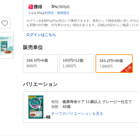
5
獲得
%
(360pt)
うち4.5%は
利用先・期間限定
ログイン&全額PayPay支払いで獲得できます。原則として税抜金額に対し付与
も実際の付与数、付与率が少ない場合があります。詳細は内訳からご確認くださ
ログインはこちら
販売単位
166.5円×6個
165円×12個
164.2円×48個
999円
1,980円
7,880円
お得
バリエーション
種類：
健康寿命ケア 11歳以上 グレービー仕立て
個数：
48個
すべてのバリエーションを見る