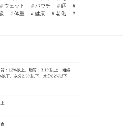
＃ウェット　＃パウチ　＃餌　＃
11歳　＃体重　＃健康　＃老化　＃
質：12%以上、脂質：3.1%以上、粗繊
5%以下、灰分2.5%以下、水分82%以下
以上
養食