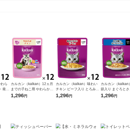
やわら
カルカン（kalkan）12ヵ月
カルカン（kalkan）味わい
カルカン（kalka
・発色
までの子ねこ用 やわらかチ
チキン ビーフ入り とろみ仕
節入り まぐろとさ
 マースジ
キン とろみ仕立て 60g 12袋
立て 60g 12袋 マースジャパ
ー仕立て 60g 12
1,296
1,296
1,296
円
円
円
 ウェ
キャットフード ウェット
ン キャットフード ウェット
ャパン キャットフ
ット