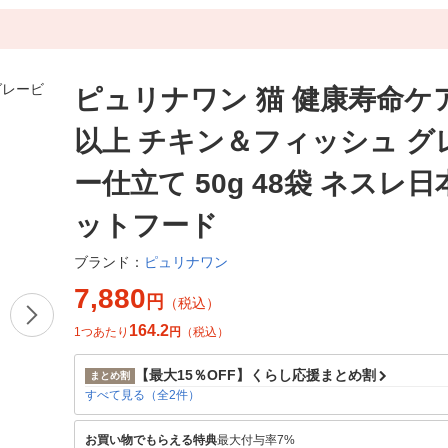
ピュリナワン 猫 健康寿命ケア
以上 チキン＆フィッシュ グ
ー仕立て 50g 48袋 ネスレ日
ットフード
ピュリナワン
ブランド：
7,880
円
（税込）
164.2
1つあたり
円
（税込）
【最大15％OFF】くらし応援まとめ割
まとめ割
すべて見る（全2件）
お買い物でもらえる特典
最大付与率7%