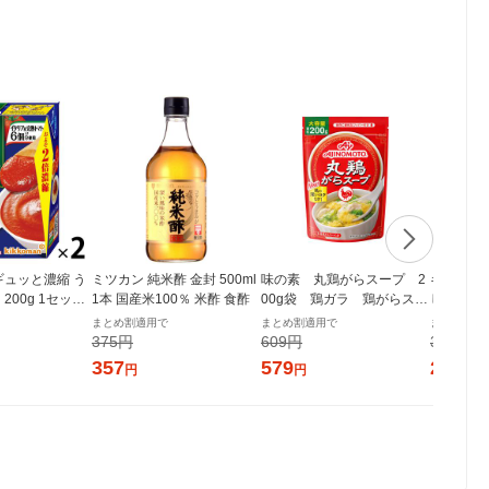
ギュッと濃縮 う
ミツカン 純米酢 金封 500ml
味の素 丸鶏がらスープ 2
キッコー
200g 1セット
1本 国産米100％ 米酢 食酢
00g袋 鶏ガラ 鶏がらスー
しょうゆ 4
キッコーマン 紙
プの素
らか密封ボ
まとめ割適用で
まとめ割適用で
まとめ割適
う油 調
375円
609円
305円
357
579
290
円
円
円