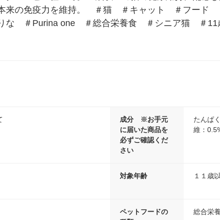
本来の免疫力を維持。　＃猫　＃キャット　＃フード　
　＃Purina one　＃総合栄養食　＃シニア猫　＃
て
成分 ※お手元
たんぱく
に届いた商品を
維：0.
必ずご確認くだ
さい
対象年齢
１１歳
ペットフードの
総合栄