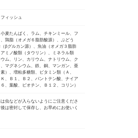
＆フィッシュ
、小麦たんぱく、ラム、チキンミール、フ
ュ、鶏脂（オメガ６脂肪酸源）、ぶどう
母（βグルカン源）、魚油（オメガ３脂肪
、アミノ酸類（タウリン）、ミネラル類
シウム、リン、カリウム、ナトリウム、ク
ド、マグネシウム、鉄、銅、マンガン、亜
ウ素）、増粘多糖類、ビタミン類（Ａ、
、Ｋ、Ｂ１、Ｂ２、パントテン酸、ナイア
Ｂ６、葉酸、ビオチン、Ｂ１２、コリン）
際は虫などが入らないようにご注意くださ
封後は密封して保存し、お早めにお使いく
。