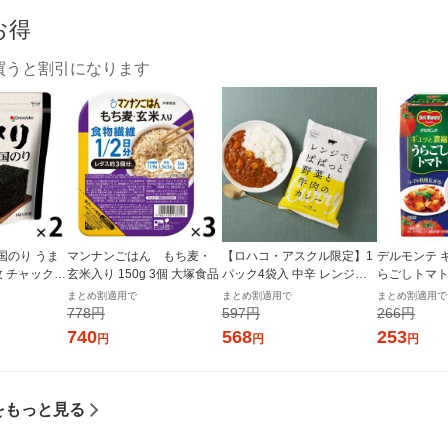
お得
買うと割引になります
国のり うま
マンナンごはん もち麦・
【ロハコ・アスクル限定】1
デルモンテ 
枚 チャック付
玄米入り 150g 3個 大塚食品
パック4袋入 中辛 レンジで
らごしトマト 
個×2）オリオ
ぱぱっと野菜と牛肉のカレ
（1個×2）
まとめ割適用で
まとめ割適用で
まとめ割適用で
ー 180g 1個 オリジナル レト
パック
778円
597円
266円
ルト（イチオシ） オリジナ
740
568
253
円
円
円
ル
をもっと見る