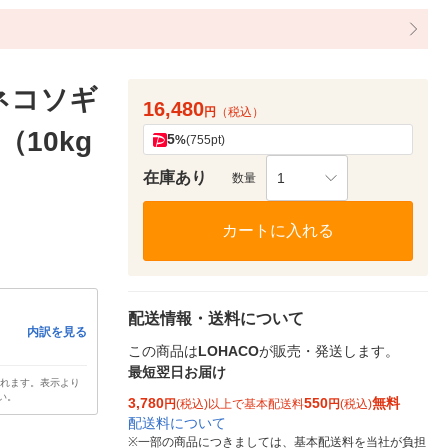
ネコソギ
16,480
円
（税込）
（10kg
5
%
(755pt)
在庫あり
1
数量
カートに入れる
配送情報・送料について
内訳を見る
この商品は
LOHACO
が販売・発送します。
最短翌日お届け
されます。表示より
い。
3,780
550
無料
円
(税込)以上で基本配送料
円
(税込)
配送料について
※
一部の商品につきましては、基本配送料を当社が負担