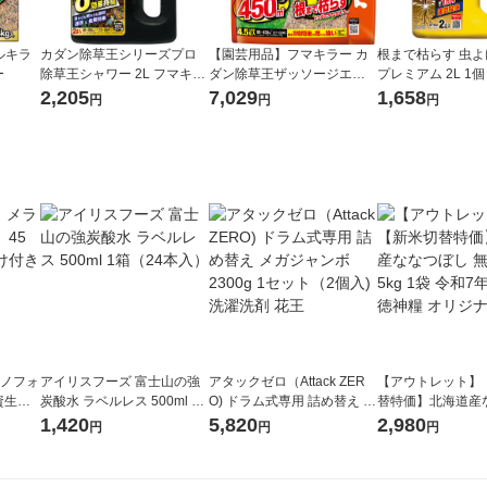
ルキラ
カダン除草王シリーズプロ
【園芸用品】フマキラー カ
根まで枯らす 虫よ
ー
除草王シャワー 2L フマキラ
ダン除草王ザッソージエー
プレミアム 2L 1個
ー
ス エコパウチ4.5L 1セット
マキラー
2,205
7,029
1,658
円
円
円
（3個入）
ラノフォ
アイリスフーズ 富士山の強
アタックゼロ（Attack ZER
【アウトレット】
資生
炭酸水 ラベルレス 500ml 1
O) ドラム式専用 詰め替え メ
替特価】北海道産
箱（24本入）
ガジャンボ 2300g 1セット
し 無洗米 5kg 1
1,420
5,820
2,980
円
円
円
（2個入) 洗濯洗剤 花王
米 木徳神糧 オリ