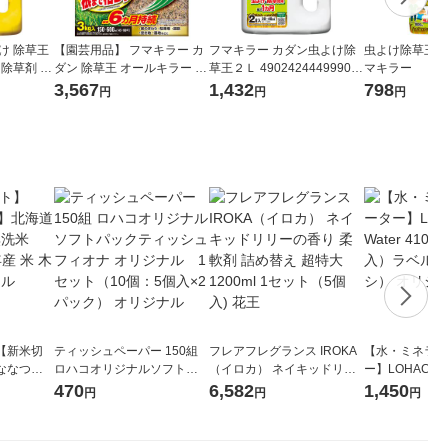
け 除草王
【園芸用品】 フマキラー カ
フマキラー カダン虫よけ除
虫よけ除草王 10
 除草剤 フ
ダン 除草王 オールキラー 粒
草王２Ｌ 4902424449990 1
マキラー
剤 3kg 1個
個(2L)（直送品）
3,567
1,432
798
円
円
円
【新米切
ティッシュペーパー 150組
フレアフレグランス IROKA
【水・ミネラル
ななつぼ
ロハコオリジナルソフトパ
（イロカ） ネイキッドリリ
ー】LOHACO Wa
袋 令和7年産
ックティッシュ フィオナ オ
ーの香り 柔軟剤 詰め替え 超
1箱（20本入
470
6,582
1,450
円
円
円
ジナル
リジナル 1セット（10個：
特大 1200ml 1セット（5個
（イチオシ） 
5個入×2パック） オリジナ
入) 花王
ル