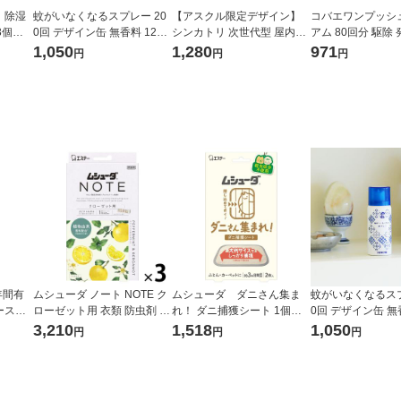
】除湿
蚊がいなくなるスプレー 20
【アスクル限定デザイン】
コバエワンプッシ
×3個パ
0回 デザイン缶 無香料 12時
シンカトリ 次世代型 屋内蚊
アム 80回分 駆除
 addgo
間持続 蚊取り 殺虫剤 ワンプ
取り 電源不要 ブラウン容器
無香料 92ml 1個
1,050
1,280
971
円
円
円
定
ッシュ 1本 KINCHO キンチ
200日 無臭 蚊 駆除 玄関 KIN
ョー
CHO キンチョー 1セット 限
定
年間有
ムシューダ ノート NOTE ク
ムシューダ ダニさん集ま
蚊がいなくなるスプ
ース用
ローゼット用 衣類 防虫剤 ペ
れ！ ダニ捕獲シート 1個（2
0回 デザイン缶 無
個入）
パーミント＆ベルガモット 1
枚入） エステー
間持続 蚊取り 殺虫剤 ワンプ
3,210
1,518
1,050
円
円
円
セット（1箱（3個入）×3）
ッシュ 1本 KINC
エステー
ョー