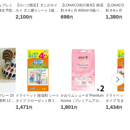
ュプレミ
【ロハコ限定】ダニがホイ
【LOHACO先行発売】除湿
【LOHACO先
 発生予防
ホイ ダニ捕りシート 1個（6
剤 4-8ヶ月 800ml×3個パッ
剤 4-8ヶ月 （8
 フマキラー
枚入） アース製薬 限定
ク Dehumidify addgood（ア
ック）×2 Dehumi
2,100
698
1,380
円
円
円
ドグッド） 限定
od（アドグッド
レー 20
ドライペット 除湿剤 シート
かおりムシューダ Premium
ドライペット 
香料 12時
タイプ クローゼット用 1袋
Aroma（プレミアムアロ
タイプ 引き出
（4枚入） エステー
マ） 引出し・衣装ケース用
ス用 1袋（24
1,471
1,801
1,434
円
円
円
HO キンチ
1セット（24個入×2箱） ア
ー
ーバンロマンス エステー