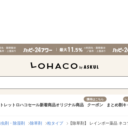
獲得はこちら
レ
トレット
ロハコセール
新着商品
オリジナル商品
クーポン
まとめ割
キ
防虫剤・除湿剤
除草剤
粒タイプ
【除草剤】 レインボー薬品 ネコソ