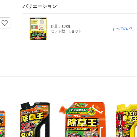
バリエーション
容量：
10kg
すべてのバリ
セット数：
1セット