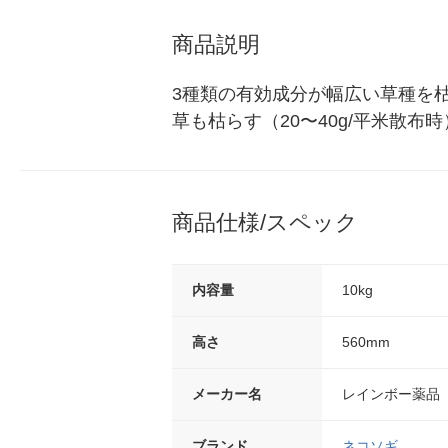
商品説明
3種類の有効成分が幅広い草種を
草も枯らす（20〜40g/平米散布
商品仕様/スペック
内容量
10kg
高さ
560mm
メーカー名
レインボー薬品
ブランド
ネコソギ