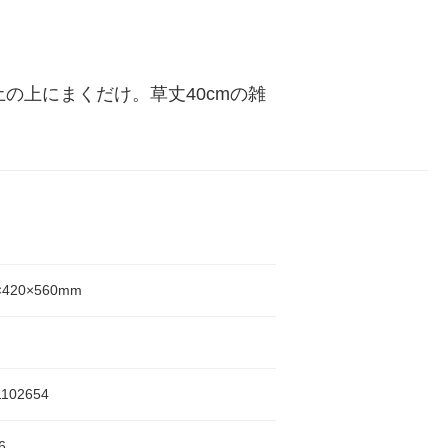
の上にまくだけ。草丈40cmの雑
×420×560mm
1102654
6