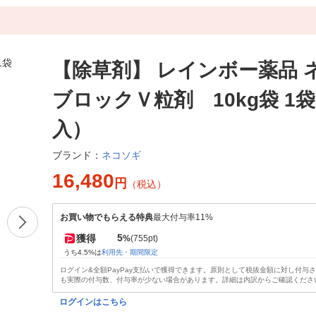
【除草剤】 レインボー薬品 
ブロックＶ粒剤 10kg袋 1袋
入）
ネコソギ
ブランド：
16,480
円
（税込）
お買い物でもらえる特典
最大付与率11%
5
獲得
%
(755pt)
うち4.5%は
利用先・期間限定
ログイン&全額PayPay支払いで獲得できます。原則として税抜金額に対し付与
も実際の付与数、付与率が少ない場合があります。詳細は内訳からご確認くださ
ログインはこちら