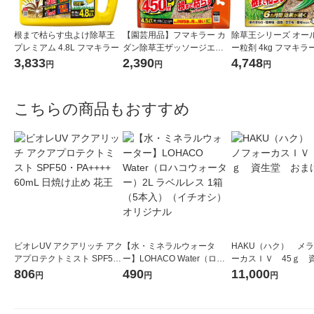
根まで枯らす虫よけ除草王
【園芸用品】フマキラー カ
除草王シリーズ オー
プレミアム 4.8L フマキラー
ダン除草王ザッソージエー
ー粒剤 4kg フマキラ
ス エコパウチ4.5L 1個
3,833
2,390
4,748
円
円
円
こちらの商品もおすすめ
ビオレUV アクアリッチ アク
【水・ミネラルウォータ
HAKU（ハク） メ
アプロテクトミスト SPF5
ー】LOHACO Water（ロハ
ーカスＩＶ 45ｇ 
0・PA++++ 60mL 日焼け止
コウォーター）2L ラベルレ
堂 おまけ付き
806
490
11,000
円
円
円
め 花王
ス 1箱（5本入）（イチオ
シ） オリジナル