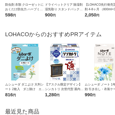
防虫剤 衣類 クローゼットに
ドライペットクリア 除湿剤
【LOHACO先行発売
おくだけ防虫力 ハーブミン
湿気取り スタンドパックタ
剤 4-8ヶ月 （800ml
トの香り 1個 アース製薬
イプ 350mL 1セット（3個）
ック）×3 Dehumidify
598
900
2,050
円
円
円
od（アドグッド） 限
LOHACOからのおすすめPRアイテム
ムシューダ ダニよけ 大判シ
【アスクル限定デザイン】
ムシューダ ノート 1
ート 2枚入 ダニ除け エス
シンカトリ 次世代型 屋内蚊
効 引き出し・衣装ケ
テー
取り 電源不要 ブラウン容器
フリージア 1箱（24
816
1,280
990
円
円
円
200日 無臭 蚊 駆除 玄関 KIN
エステー
CHO キンチョー 1セット 限
定
最近見た商品