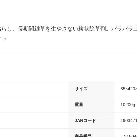
枯らし、長期間雑草を生やさない粒状除草剤。パラパラ土
時）。
サイズ
65×420
重量
10200g
JANコード
490347
商品番号
UN1504