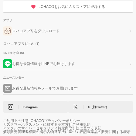
LOHACOをお気に入りストアに登録する
アプリ
ロハコアプリをダウンロード
ロハコアプリについて
ロハコ公式LINE
お得な最新情報をLINEでお届けします
ニュースレター
お得な最新情報をメールでお届けします
Instagram
X（旧Twitter）
ご利用上の注意
LOHACOプライバシーポリシー
カスタマーハラスメントに対する基本方針
ご利用規約
アスクルのサイバーセキュリティ
特定商取引法に基づく表記
酒類販売管理者標識の掲示
古物営業法に基づく表記
医薬品の販売に関する表示