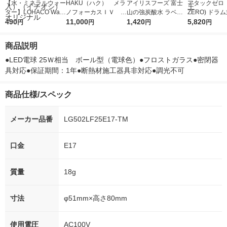
【水・ミネラルウォー
HAKU（ハク） メラ
アイリスフーズ 富士
アタックゼロ（A
ター】LOHACO Wate
ノフォーカスＩＶ 4
山の強炭酸水 ラベル
ZERO) ドラ
r（ロハコウォータ
490
5ｇ 資生堂 おまけ
11,000
レス 500ml 1箱（24
1,420
詰め替え メガ
5,820
円
円
円
円
ー）2L ラベルレス 1
付き
本入）
ボ 2300g 1
箱（5本入）（イチオ
個入) 洗濯洗剤
商品説明
シ） オリジナル
●LED電球 25Ｗ相当　ボール型（電球色）●フロストガラス●密閉器
具対応●保証期間：1年●断熱材施工器具非対応●調光不可
商品仕様/スペック
メーカー品番
LG502LF25E17-TM
口金
E17
質量
18g
寸法
φ51mm×高さ80mm
使用電圧
AC100V