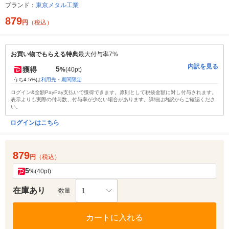
ブランド：
東京メタル工業
879
円
（税込）
お買い物でもらえる特典
最大付与率7%
内訳を見る
5
獲得
%
(40pt)
うち4.5%は
利用先・期間限定
ログイン&全額PayPay支払いで獲得できます。原則として税抜金額に対し付与されます。
表示よりも実際の付与数、付与率が少ない場合があります。詳細は内訳からご確認くださ
い。
ログインはこちら
879
円
（税込）
5
%
(40pt)
在庫あり
1
数量
カートに入れる