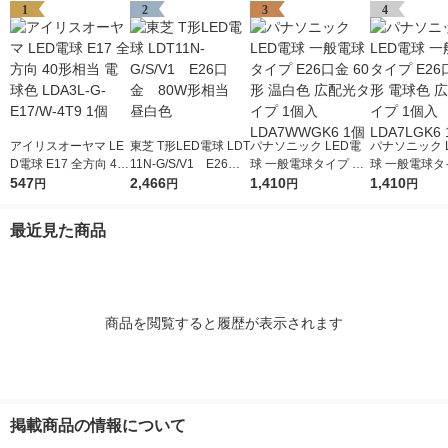
1
2
3
4
アイリスオーヤマ LE
東芝 T形LED電球 LDT
パナソニック LED電
パナソニック 
D電球 E17 全方向 40
11N-G/S/V1 E26口
球 一般電球タイプ E2
球 一般電球タイ
形相当 電球色 LDA3L-
547
金 80W形相当 昼
2,466
6口金 60形 温白色 広
1,410
6口金 60形 
1,410
円
円
円
円
G-E17/W-4T9 1個
白色
配光タイプ 1個入 LD
配光タイプ 1個
A7WWGK6 1個
A7LGK6 1個
最近見た商品
商品を閲覧すると履歴が表示されます
掲載商品の情報について