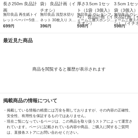
無印良品 再生紙トイ
無印良品 浅型水切り
無印良品 ウレタンフ
無印良品 ウレ
レットペーパー5倍巻
ネット 30枚入り スト
ォーム三層スポンジ
ォーム三層スポ
シングル 4個入り 1個
699
ッキングタイプ 1セッ
396
グレー 3個入 約幅6×
598
個入 約幅6×奥
598
円
円
円
円
あたり長さ250m 良品
ト（4袋） 良品計画
奥行12×厚さ3.5cm 1
高さ3.5cm 1
計画
（イチオシ）
セット（1袋（3個
（1袋（3個入
最近見た商品
入）×2） 良品計画
良品計画（イ
（イチオシ）
（イチオシ）
商品を閲覧すると履歴が表示されます
掲載商品の情報について
・
掲載している情報の精度には万全を期しておりますが、その内容の正確性、
安全性、有用性を保証するものではありません。
・
現在ご覧になっているページは、この商品を取り扱うストアによって運営さ
れています。ページに記載されている内容や商品、ご購入に関するご質問
は、直接各ストアにお問い合わせください。