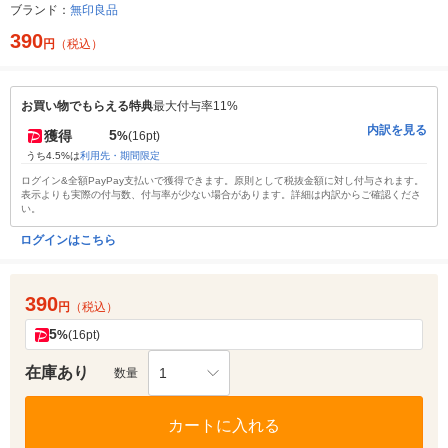
ブランド：
無印良品
390
円
（税込）
お買い物でもらえる特典
最大付与率11%
内訳を見る
5
獲得
%
(16pt)
うち4.5%は
利用先・期間限定
ログイン&全額PayPay支払いで獲得できます。原則として税抜金額に対し付与されます。
表示よりも実際の付与数、付与率が少ない場合があります。詳細は内訳からご確認くださ
い。
ログインはこちら
390
円
（税込）
5
%
(16pt)
在庫あり
1
数量
カートに入れる