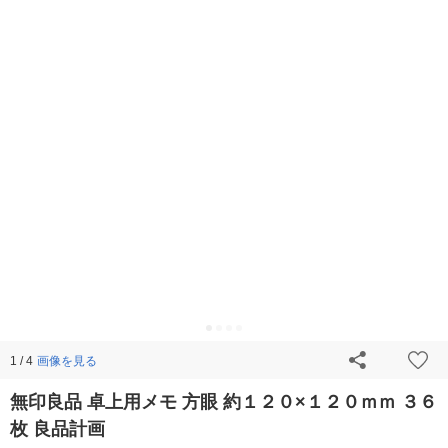
画像を見る
1 / 4
無印良品 卓上用メモ 方眼 約１２０×１２０ｍｍ ３６
枚 良品計画