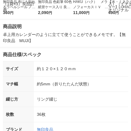
無印良品 布にも貼れ
無印良品 色鉛筆 60色
HAKU（ハク） メラ
【水・ミネラ
るラベルシール ノン
紙管ケース入り 良品
ノフォーカスＩＶ 4
ター】LOHACO
アイロンタイプ 1片 3
360
計画
2,090
5ｇ 資生堂 おまけ
11,000
r（ロハコウォ
490
円
円
円
円
0×10mm 白 14片×2シ
付き
ー）2L ラベル
ート 1セット（1袋×
箱（5本入）
商品説明
3）良品計画
シ） オリジナ
卓上用カレンダーのように立てて使うことができるメモです。【無
印良品　MUJI】
商品仕様/スペック
サイズ
約１２０×１２０ｍｍ
マチ幅
約5mm（折りたたんだ状態）
綴じ方
リング綴じ
枚数
36枚
ブランド
無印良品