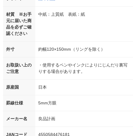
材質 ※お手
中紙：上質紙 表紙：紙
元に届いた商
品を必ずご確
認ください
外寸
約幅120×150mm（リングを除く）
お取扱い上の
・使用するペンやインクによりにじんだり裏写
ご注意
りする場合があります。
原産国
日本
罫線仕様
5mm方眼
メーカー名
良品計画
JANコード
4550584476181