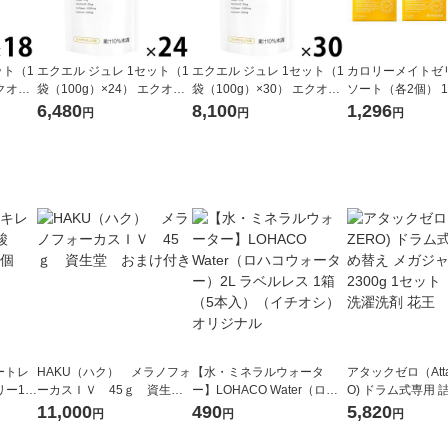
ット（1
エクエル ジュレ 1セット（1
エクエル ジュレ 1セット（1
カロリーメイトゼリ
エクオー
袋（100g）×24） エクオー
袋（100g）×30） エクオー
ソート（各2個） 1
タミン
ル・カルシウム・ビタミン
ル・カルシウム・ビタミン
個（215g）×6）
6,480
8,100
1,296
円
円
円
製薬
D・コラーゲン 大塚製薬
D・コラーゲン 大塚製薬
ートレ
HAKU（ハク） メラノフォ
【水・ミネラルウォータ
アタックゼロ（Atta
リー16
ーカスＩＶ 45ｇ 資生
ー】LOHACO Water（ロハ
O) ドラム式専用 
堂 おまけ付き
コウォーター）2L ラベルレ
ガジャンボ 2300g
11,000
490
5,820
円
円
円
ス 1箱（5本入）（イチオ
（2個入) 洗濯洗剤
シ） オリジナル