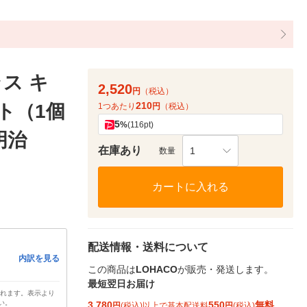
ス キ
2,520
円
（税込）
210
ト（1個
1つあたり
円
（税込）
5
%
(116pt)
明治
在庫あり
1
数量
カートに入れる
配送情報・送料について
内訳を見る
この商品は
LOHACO
が販売・発送します。
最短翌日お届け
されます。表示より
い。
3,780
550
無料
円
(税込)以上で基本配送料
円
(税込)