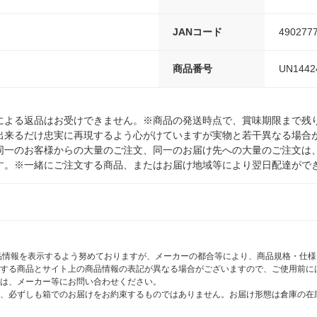
JANコード
490277
商品番号
UN1442
による返品はお受けできません。※商品の発送時点で、賞味期限まで残り
出来るだけ忠実に再現するよう心がけていますが実物と若干異なる場合
同一のお客様からの大量のご注文、同一のお届け先への大量のご注文は
す。※一緒にご注文する商品、またはお届け地域等により翌日配達がで
商品情報を表示するよう努めておりますが、メーカーの都合等により、商品規格・仕
する商品とサイト上の商品情報の表記が異なる場合がございますので、ご使用前に
は、メーカー等にお問い合わせください。
、必ずしも箱でのお届けをお約束するものではありません。お届け形態は倉庫の在