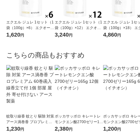
エクエル ジュレ 1セット（1
エクエル ジュレ 1セット（1
エクエル ジュレ 1セ
袋（100g）×6） エクオー
袋（100g）×12） エクオー
袋（100g）×18） 
ル・カルシウム・ビタミン
ル・カルシウム・ビタミン
ル・カルシウム・ビ
1,620
3,240
4,860
円
円
円
D・コラーゲン 大塚製薬
D・コラーゲン 大塚製薬
D・コラーゲン 大塚
こちらの商品もおすすめ
蚊取り線香 蚊とり 駆除 対策
ポッカサッポロ キレートレ
ポッカサッポロ キレ
アース渦巻香 プロプレミア
モンクエン酸2700ゼリー16
モンクエン酸2700ゼ
ム 60巻函入 線香立て付 1個
5g 12個（イチオシ）
5g 6個（イチオシ）
1,230
2,380
1,200
円
円
円
部屋 屋外 寄せ付けない アー
ス製薬