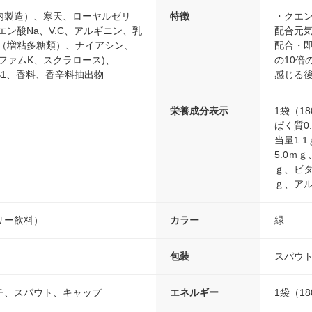
内製造）、寒天、ローヤルゼリ
特徴
・クエン
エン酸Na、V.C、アルギニン、乳
配合元
剤（増粘多糖類）、ナイアシン、
配合・
ファムK、スクラロース)、
の10倍
、V.B1、香料、香辛料抽出物
感じる
栄養成分表示
1袋（1
ぱく質0
当量1.
5.0ｍｇ
ｇ、ビタ
ｇ、アル
リー飲料）
カラー
緑
包装
スパウ
チ、スパウト、キャップ
エネルギー
1袋（18