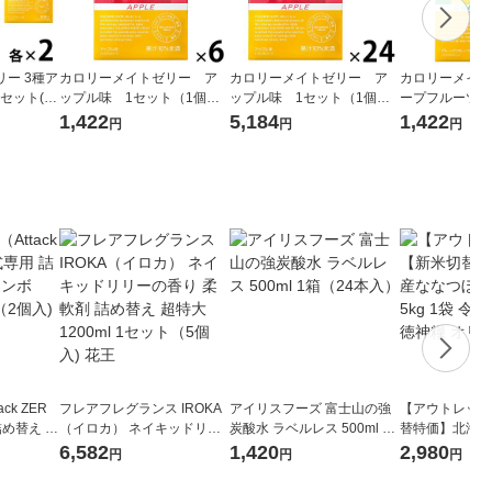
ー 3種ア
カロリーメイトゼリー ア
カロリーメイトゼリー ア
カロリーメイト
セット(1
ップル味 1セット（1個（2
ップル味 1セット（1個（2
ープフルーツ味
 大塚製薬
15g）×6） バランス栄養
15g）×24） バランス栄養
個×6） バラン
1,422
5,184
1,422
円
円
円
食 大塚製薬
食 大塚製薬
製薬
ck ZER
フレアフレグランス IROKA
アイリスフーズ 富士山の強
【アウトレット
詰め替え メ
（イロカ） ネイキッドリリ
炭酸水 ラベルレス 500ml 1
替特価】北海道
 1セット
ーの香り 柔軟剤 詰め替え 超
箱（24本入）
し 無洗米 5kg
6,582
1,420
2,980
円
円
円
 花王
特大 1200ml 1セット（5個
米 木徳神糧 オ
入) 花王