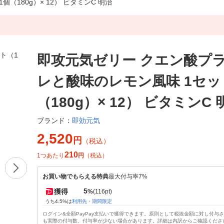
180g）× 12） ビタミンC 明治
即攻元気ゼリー クエン酸プラ
レと酸味のレモン風味 1セッ
（180g）× 12） ビタミンC 
即効元気
ブランド：
2,520
円
（税込）
210
1つあたり
円
（税込）
お買い物でもらえる特典
最大付与率7%
5
獲得
%
(116pt)
うち4.5%は
利用先・期間限定
ログイン&全額PayPay支払いで獲得できます。原則として税抜金額に対し付与
も実際の付与数、付与率が少ない場合があります。詳細は内訳からご確認くださ