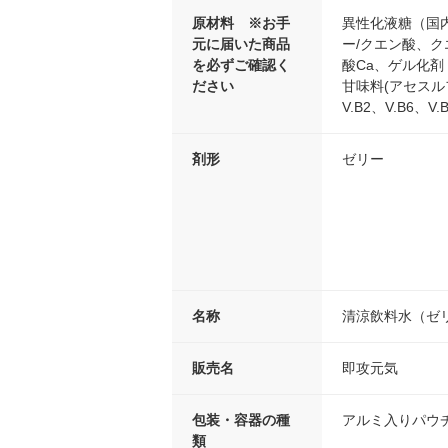
原材料 ※お手
異性化液糖（国
元に届いた商品
ー/クエン酸、ク
を必ずご確認く
酸Ca、ゲル化
ださい
甘味料(アセスル
V.B2、V.B6
剤形
ゼリー
名称
清涼飲料水（ゼ
販売名
即攻元気
包装・容器の種
アルミ入りパウ
類