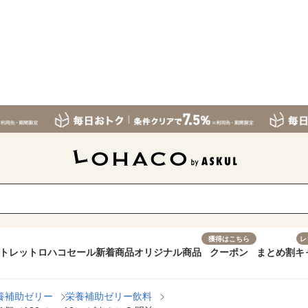
獲得はこちら
レ
トレット
ロハコセール
新着商品
オリジナル商品
クーポン
まとめ割
キ
養補助ゼリー
栄養補助ゼリー飲料