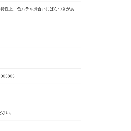
の特性上、色ムラや風合いにばらつきがあ
。
4903803
ださい。