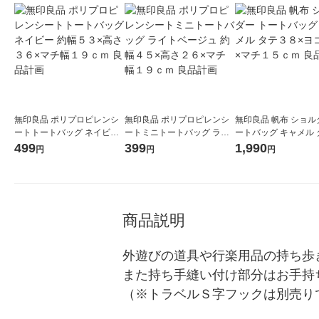
無印良品 ポリプロピレンシ
無印良品 ポリプロピレンシ
無印良品 帆布 ショル
ートトートバッグ ネイビー
ートミニトートバッグ ライ
ートバッグ キャメル 
約幅５３×高さ３６×マチ幅
トベージュ 約幅４５×高さ２
８×ヨコ４２×マチ１
499
399
1,990
円
円
円
１９ｃｍ 良品計画
６×マチ幅１９ｃｍ 良品計画
良品計画
商品説明
外遊びの道具や行楽用品の持ち歩
また持ち手縫い付け部分はお手持
（※トラベルＳ字フックは別売りで