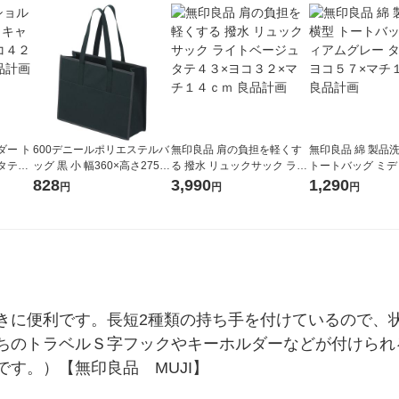
ダー ト
600デニールポリエステルバ
無印良品 肩の負担を軽くす
無印良品 綿 製品洗
タテ３
ッグ 黒 小 幅360×高さ275×
る 撥水 リュックサック ライ
トートバッグ ミ
５ｃｍ
マチ幅110mm 1枚 今村紙工
トベージュ タテ４３×ヨコ３
レー タテ３５×ヨ
828
3,990
1,290
円
円
円
２×マチ１４ｃｍ 良品計画
チ１２ｃｍ 良品計
きに便利です。長短2種類の持ち手を付けているので、
ちのトラベルＳ字フックやキーホルダーなどが付けられ
す。）【無印良品　MUJI】