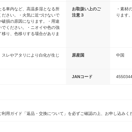
たる車内など、高温多湿となる所
お取扱い上のご
・素材
ください。・火気に近づけないで
注意３
ります
や破損の原因になります。・用途
いでください。・ニオイや色の強
イ移り、色移りする場合がありま
、スレやアタリにより白化が生じ
原産国
中国
JANコード
455034
ご利用ガイド「返品・交換について」を必ずご確認の上、お申し込みく