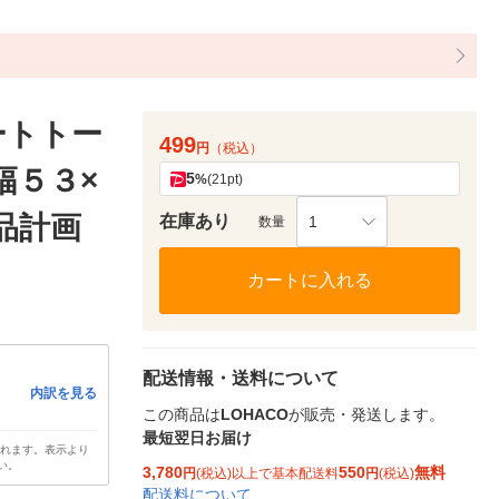
ートトー
499
円
（税込）
幅５３×
5
%
(21pt)
品計画
在庫あり
1
数量
カートに入れる
配送情報・送料について
内訳を見る
この商品は
LOHACO
が販売・発送します。
最短翌日お届け
されます。表示より
い。
3,780
550
無料
円
(税込)以上で基本配送料
円
(税込)
配送料について