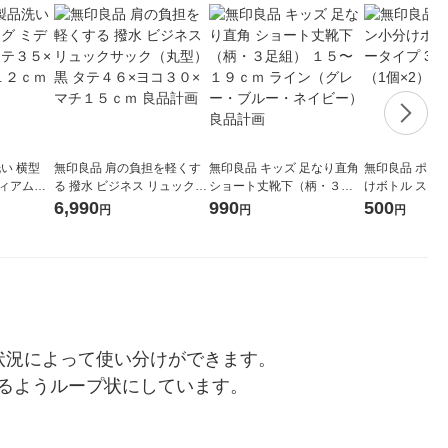
い 横型
無印良品 肩の負担を軽くす
無印良品 キッズ 足なり直角
無印良品 ポリ
ディアムグ
る 撥水 ビジネス リュックサ
ショート丈靴下（柄・３足
けボトル スプレ
コ５７×マ
ック（丸型） 黒 タテ４６×
組） １５〜１９ｃｍ ライン
mL 1セット（1
6,990
990
500
円
円
円
画
ヨコ３０×マチ１５ｃｍ 良品
（グレー・ブルー・ネイビ
計画
計画
ー） 良品計画
状況によって使い分けができます。
るようループ状にしています。