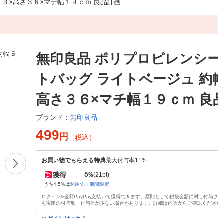
５３×高さ３６×マチ幅１９ｃｍ 良品計画
無印良品 ポリプロピレンシ
トバッグ ライトベージュ 約
高さ３６×マチ幅１９ｃｍ 良
無印良品
ブランド：
499
円
（税込）
お買い物でもらえる特典
最大付与率11%
5
獲得
%
(21pt)
うち4.5%は
利用先・期間限定
ログイン&全額PayPay支払いで獲得できます。原則として税抜金額に対し付与
も実際の付与数、付与率が少ない場合があります。詳細は内訳からご確認くださ