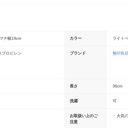
×マチ幅19cm
カラー
ライト
リプロピレン
ブランド
無印良
長さ
36cm
洗濯
可
お取扱い上のご
・火気
注意