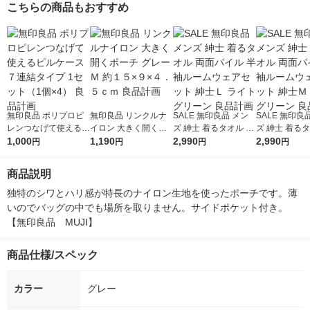
こちらの商品もおすすめ
無印良品 ポリプロピ
無印良品 リンクルナ
SALE 無印良品 メン
SALE 無印良品 メン
レンつなげて使えるピ
イロン 大きく開くポ
ズ 紳士 着るタオル 両
ズ 紳士 着るタ
ルケース ７連結タイ
1,000
ーチ グレー Ｍ 約１５
1,190
面パイル 半袖ルーム
2,990
面パイル 半袖
2,990
円
円
円
円
プ 1セット（1個×4）
×９×４．５ｃｍ 良品
ウェアセット 紳士Ｌ
ウェアセット 
良品計画
計画
ライトグリーン 良品
ライトグリーン
商品説明
計画
計画
独特のシワとハリ感が特長のナイロン生地を使ったポーチです。薄
いのでバッグの中でも場所を取りません。サイドポケット付き。
【無印良品　MUJI】
商品仕様/スペック
カラー
グレー