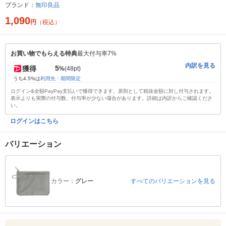
ブランド：
無印良品
1,090
円
（税込）
お買い物でもらえる特典
最大付与率7%
内訳を見る
5
獲得
%
(48pt)
うち4.5%は
利用先・期間限定
ログイン&全額PayPay支払いで獲得できます。原則として税抜金額に対し付与されます。
表示よりも実際の付与数、付与率が少ない場合があります。詳細は内訳からご確認くださ
い。
ログインはこちら
バリエーション
カラー：
グレー
すべてのバリエーションを見る