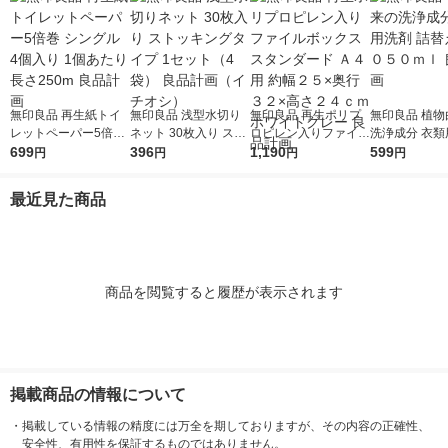
無印良品 再生紙トイ
無印良品 浅型水切り
無印良品 再生ポリプ
無印良品 植物
レットペーパー5倍巻
ネット 30枚入り スト
ロピレン入りファイル
洗浄成分 衣類
シングル 4個入り 1個
699
ッキングタイプ 1セッ
396
ボックススタンダード
1,190
詰替え用 １０
599
円
円
円
円
あたり長さ250m 良品
ト（4袋） 良品計画
Ａ４用 約幅２５×奥行
ｌ 良品計画
計画
（イチオシ）
３２×高さ２４ｃｍ ホ
最近見た商品
ワイトグレー 良品計
画
商品を閲覧すると履歴が表示されます
掲載商品の情報について
・
掲載している情報の精度には万全を期しておりますが、その内容の正確性、
安全性、有用性を保証するものではありません。