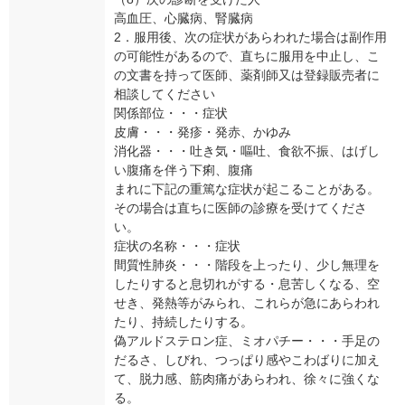
高血圧、心臓病、腎臓病
2．服用後、次の症状があらわれた場合は副作用
の可能性があるので、直ちに服用を中止し、こ
の文書を持って医師、薬剤師又は登録販売者に
相談してください
関係部位・・・症状
皮膚・・・発疹・発赤、かゆみ
消化器・・・吐き気・嘔吐、食欲不振、はげし
い腹痛を伴う下痢、腹痛
まれに下記の重篤な症状が起こることがある。
その場合は直ちに医師の診療を受けてくださ
い。
症状の名称・・・症状
間質性肺炎・・・階段を上ったり、少し無理を
したりすると息切れがする・息苦しくなる、空
せき、発熱等がみられ、これらが急にあらわれ
たり、持続したりする。
偽アルドステロン症、ミオパチー・・・手足の
だるさ、しびれ、つっぱり感やこわばりに加え
て、脱力感、筋肉痛があらわれ、徐々に強くな
る。