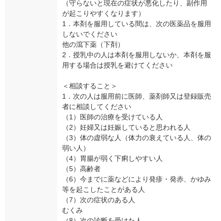
（守らないと現在の症状が悪化したり、副作用
が起こりやすくなります）
1．本剤を服用している間は、次の医薬品を服用
しないでください
他の瀉下薬（下剤）
2．授乳中の人は本剤を服用しないか、本剤を服
用する場合は授乳を避けてください
＜相談すること＞
1．次の人は服用前に医師、薬剤師又は登録販売
者に相談してください
（1）医師の治療を受けている人
（2）妊婦又は妊娠していると思われる人
（3）体の虚弱な人（体力の衰えている人、体の
弱い人）
（4）胃腸が弱く下痢しやすい人
（5）高齢者
（6）今までに薬などにより発疹・発赤、かゆみ
等を起こしたことがある人
（7）次の症状のある人
むくみ
（8）次の診断を受けた人