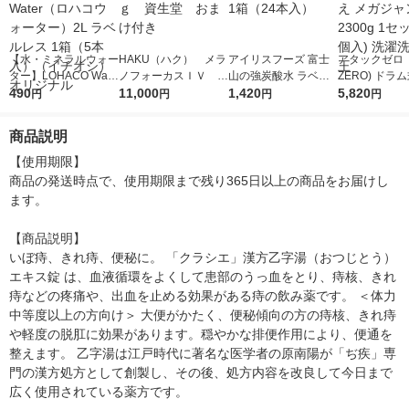
【水・ミネラルウォー
HAKU（ハク） メラ
アイリスフーズ 富士
アタックゼロ（A
ター】LOHACO Wate
ノフォーカスＩＶ 4
山の強炭酸水 ラベル
ZERO) ドラ
r（ロハコウォータ
490
5ｇ 資生堂 おまけ
11,000
レス 500ml 1箱（24
1,420
詰め替え メガ
5,820
円
円
円
円
ー）2L ラベルレス 1
付き
本入）
ボ 2300g 1
箱（5本入）（イチオ
個入) 洗濯洗剤
商品説明
シ） オリジナル
【使用期限】

商品の発送時点で、使用期限まで残り365日以上の商品をお届けし
ます。

【商品説明】

いぼ痔、きれ痔、便秘に。 「クラシエ」漢方乙字湯（おつじとう）
エキス錠 は、血液循環をよくして患部のうっ血をとり、痔核、きれ
痔などの疼痛や、出血を止める効果がある痔の飲み薬です。 ＜体力
中等度以上の方向け＞ 大便がかたく、便秘傾向の方の痔核、きれ痔
や軽度の脱肛に効果があります。穏やかな排便作用により、便通を
整えます。 乙字湯は江戸時代に著名な医学者の原南陽が「ぢ疾」専
門の漢方処方として創製し、その後、処方内容を改良して今日まで
広く使用されている薬方です。