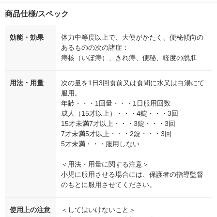
商品仕様/スペック
効能・効果
体力中等度以上で、大便がかたく、便秘傾向の
あるものの次の諸症：
痔核（いぼ痔）、きれ痔、便秘、軽度の脱肛
用法・用量
次の量を1日3回食前又は食間に水又は白湯にて
服用。
年齢・・・1回量・・・1日服用回数
成人（15才以上）・・・4錠・・・3回
15才未満7才以上・・・3錠・・・3回
7才未満5才以上・・・2錠・・・3回
5才未満・・・服用しない
＜用法・用量に関する注意＞
小児に服用させる場合には、保護者の指導監督
のもとに服用させてください。
使用上の注意
＜してはいけないこと＞