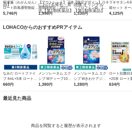
和漢箋（わかんせん）
【アウトレット】【使
【限定デザイン】ロキ
ラキサタンA 6
ロート防風通聖散錠満
用期限間近：2027年5
ソプロフェン錠「L
箱セット オー
量a 372錠 ロート製薬
5,746
月】リアップＥＸジェ
1,998
S」 解熱鎮痛剤 12錠
1,330
工業 便秘薬 
4,125
円
円
円
円
★控除★ 肥満 便秘 む
ット 100mL 大正製薬
5袋セット セントラル
便秘 便秘に伴
くみ【第2類医薬品】
壮年性脱毛症における
製薬 ★控除★ 生理痛
れ【第2類医
LOHACOからのおすすめPRアイテム
発毛・育毛【第1類医
頭痛 オリジナル【第1
薬品】
類医薬品】
なみだ ロートファイ
メンソレータム エク
メンソレータム エク
ロート抗菌目薬i 
ブ 4mL×5本 ロート製
シブ Wディープ10ク
シブ Wきわケアジェ
×20本 ロート
薬 目薬 乾き目 疲れ目
660
リーム ロート製薬★
1,380
ル 15g ロート製薬 ★
1,280
薬 ものもらい
634
円
円
円
円
【第3類医薬品】
控除★ 塗り薬 水虫治
控除★ 塗り薬 爪周り
使い切り 目の
療薬 せっけんの香り
の水虫治療薬【指定第
（イチオシ）
最近見た商品
（イチオシ）【指定第
2類医薬品】
医薬品】
2類医薬品】
商品を閲覧すると履歴が表示されます