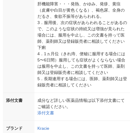
肝機能障害・・・発熱、かゆみ、発疹、黄疸
（皮膚や白目が黄色くなる）、褐色尿、全身の
だるさ、食欲不振等があらわれる。
3．服用後、次の症状があらわれることがあるの
で、このような症状の持続又は増強が見られた
場合には、服用を中止し、この文書を持って医
師、薬剤師又は登録販売者に相談してください
下痢
4．1ヵ月位（きれ痔、便秘に服用する場合には
5〜6日間）服用しても症状がよくならない場合
は服用を中止し、この文書を持って医師、薬剤
師又は登録販売者に相談してください
5．長期連用する場合には、医師、薬剤師又は登
録販売者に相談してください
添付文書
成分など詳しい医薬品情報は以下添付文書にて
ご確認ください。
添付文書
ブランド
Kracie