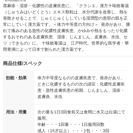
蕁麻疹・湿疹・化膿性の皮膚疾患に。 「クラシエ」漢方十味敗毒湯
（じゅうみはいどくとう）エキス顆粒は、水分代謝を改善し、熱を
発散させることで、じゅくじゅくししている湿潤型の患部の肌を正
常にしていく漢方薬です。＜体力中等度の方向け＞  発赤があり、腫
れて痛みのある急性の化膿性皮膚疾患、かゆみや熱をもったり化膿
するおそれのある皮膚疾患、湿疹、じんましん、皮膚炎、水虫、セ
ツ（できもの）に。 十味敗毒湯は、江戸時代、世界的な医学者・華
岡青洲によって日本で創られた漢方薬です。
商品仕様/スペック
効能・効果
体力中等度なものの皮膚疾患で、発赤があり、
ときに化膿するものの次の諸症：化膿性皮膚疾
患・急性皮膚疾患の初期、じんましん、湿疹・
皮膚炎、水虫
用法・用量
次の量を1日3回食前又は食間に水又は白湯にて
服用。
年齢・・・1回量・・・1日服用回数
成人（15才以上）・・・1包・・・3回