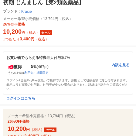
初期 じんましん【第2類医薬品】
ブランド：
Kracie
メーカー希望小売価格：
13,794円（税込）
26%OFF価格
10,200
円
（税込）
セール
3,400
1つあたり
円
（税込）
お買い物でもらえる特典
最大付与率7%
内訳を見る
5
獲得
%
(467pt)
うち4.5%は
利用先・期間限定
ログイン&全額PayPay支払いで獲得できます。原則として税抜金額に対し付与されます。
表示よりも実際の付与数、付与率が少ない場合があります。詳細は内訳からご確認くださ
い。
ログインはこちら
メーカー希望小売価格：
13,794円（税込）
26%OFF価格
10,200
円
（税込）
セール