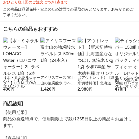
おひとり様 1回のご注文につき1点まで
この商品は品質保持・安全のため対面での受取のみとなります。あらかじめご
了承ください。
こちらの商品もおすすめ
【水・ミネラルウォー
アイリスフーズ 富士
【アウトレット】【新
ティッシュペー
ター】LOHACO Wate
山の強炭酸水 ラベル
米切替特価】北海道産
50組 ロハコ
r（ロハコウォータ
490
レス 500ml 1箱（24
1,420
ななつぼし 無洗米 5k
2,980
ルソフトパッ
470
円
円
円
円
ー）2L ラベルレス 1
本入）
g 1袋 令和7年産 米 木
シュ フィオナ
箱（5本入）（イチオ
徳神糧 オリジナル
ナル 1セット
商品説明
シ） オリジナル
個：5個入×2
オリジナル
【使用期限】

商品の発送時点で、使用期限まで残り365日以上の商品をお届けし
ます。

【商品説明】
