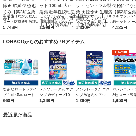
和漢箋（わかんせん）
【アウトレット】【使
【限定デザイン】ロキ
ラキサタンA 6
ロート防風通聖散錠満
用期限間近：2027年5
ソプロフェン錠「L
箱セット オー
量a 372錠 ロート製薬
5,746
月】リアップＥＸジェ
1,998
S」 解熱鎮痛剤 12錠
1,330
工業 便秘薬 
4,125
円
円
円
円
★控除★ 肥満 便秘 む
ット 100mL 大正製薬
5袋セット セントラル
便秘 便秘に伴
くみ【第2類医薬品】
壮年性脱毛症における
製薬 ★控除★ 生理痛
れ【第2類医
LOHACOからのおすすめPRアイテム
発毛・育毛【第1類医
頭痛 オリジナル【第1
薬品】
類医薬品】
31%OFF
なみだ ロートファイ
メンソレータム エク
メンソレータム エク
パンシロン01
ブ 4mL×5本 ロート製
シブ Wディープ10ク
シブ Wきわケアジェ
8包 ロート製
薬 目薬 乾き目 疲れ目
660
リーム ロート製薬★
1,380
ル 15g ロート製薬 ★
1,280
すぎ・飲みす
1,650
円
円
円
円
【第3類医薬品】
控除★ 塗り薬 水虫治
控除★ 塗り薬 爪周り
けに【第2類
療薬 せっけんの香り
の水虫治療薬【指定第
最近見た商品
（イチオシ）【指定第
2類医薬品】
2類医薬品】