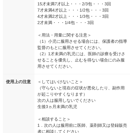
15才未満7才以上・・・2/3包・・・3回
7才未満4才以上・・・1/2包・・・3回
4才未満2才以上・・・1/3包・・・3回
2才未満・・・1/4包・・・3回
＜用法・用量に関する注意＞
（1）小児に服用させる場合には、保護者の指導
監督のもとに服用させてください。
（2）1才未満の乳児には、医師の診療を受けさ
せることを優先し、止むを得ない場合にのみ服
用させてください。
使用上の注意
＜してはいけないこと＞
（守らないと現在の症状が悪化したり、副作用
が起こりやすくなります）
次の人は服用しないでください
生後3ヵ月未満の乳児
＜相談すること＞
1．次の人は服用前に医師、薬剤師又は登録販売
者に相談してください