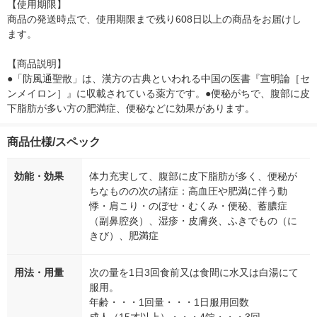
【使用期限】

商品の発送時点で、使用期限まで残り608日以上の商品をお届けし
ます。

【商品説明】

●「防風通聖散」は、漢方の古典といわれる中国の医書『宣明論［セ
ンメイロン］』に収載されている薬方です。●便秘がちで、腹部に皮
下脂肪が多い方の肥満症、便秘などに効果があります。
商品仕様/スペック
効能・効果
体力充実して、腹部に皮下脂肪が多く、便秘が
ちなものの次の諸症：高血圧や肥満に伴う動
悸・肩こり・のぼせ・むくみ・便秘、蓄膿症
（副鼻腔炎）、湿疹・皮膚炎、ふきでもの（に
きび）、肥満症
用法・用量
次の量を1日3回食前又は食間に水又は白湯にて
服用。
年齢・・・1回量・・・1日服用回数