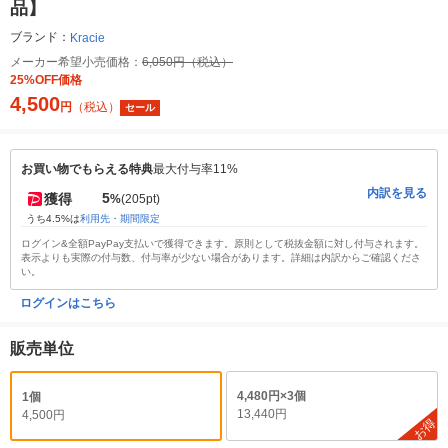
品】
ブランド：
Kracie
メーカー希望小売価格：
6,050円（税込）
25%OFF価格
4,500
円
（税込）
セール
お買い物でもらえる特典
最大付与率11%
内訳を見る
5
獲得
%
(205pt)
うち4.5%は
利用先・期間限定
ログイン&全額PayPay支払いで獲得できます。原則として税抜金額に対し付与されます。
表示よりも実際の付与数、付与率が少ない場合があります。詳細は内訳からご確認くださ
い。
ログインはこちら
販売単位
4,480円×3個
1個
13,440円
4,500円
お得