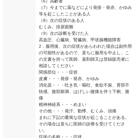
（6）高齢者
（7）今までに薬などにより発疹・発赤、かゆみ
等を起こしたことがある人
（8）次の症状のある人
むくみ、排尿困難
（9）次の診断を受けた人
高血圧、心臓病、腎臓病、甲状腺機能障害
2．服用後、次の症状があらわれた場合は副作用
の可能性があるので、直ちに服用を中止し、こ
の文書を持って医師、薬剤師又は登録販売者に
相談してください
関係部位・・・症状
皮膚・・・発疹・発赤、かゆみ
消化器・・・吐き気・嘔吐、食欲不振、胃部不
快感、腹部膨満、はげしい腹痛を伴う下痢、腹
痛
精神神経系・・・めまい
その他・・・発汗、動悸、むくみ、頭痛
まれに下記の重篤な症状が起こることがある。
その場合は直ちに医師の診療を受けてくださ
い。
症状の名称・・・症状