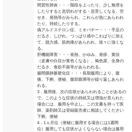
間質性肺炎・・・階段を上ったり、少し無理を
したりすると息切れがする・息苦しくなる、空
せき、発熱等がみられ、これらが急にあらわれ
たり、持続したりする。
偽アルドステロン症、ミオパチー・・・手足の
だるさ、しびれ、つっぱり感やこわばりに加え
て、脱力感、筋肉痛があらわれ、徐々に強くな
る。
肝機能障害・・・発熱、かゆみ、発疹、黄疸
（皮膚や白目が黄色くなる）、褐色尿、全身の
だるさ、食欲不振等があらわれる。
腸間膜静脈硬化症・・・長期服用により、腹
痛、下痢、便秘、腹部膨満等が繰り返しあらわ
れる。
3．服用後、次の症状があらわれることがあるの
で、このような症状の持続又は増強が見られた
場合には、服用を中止し、この文書を持って医
師、薬剤師又は登録販売者に相談してください
下痢、便秘
4．1ヵ月位（便秘に服用する場合には1週間
位）服用しても症状がよくならない場合は服用