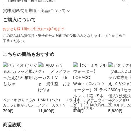
在庫確認住所：東京都にお届け
賞味期限/使用期限・返品について
ご購入について
おひとり様 1回のご注文につき3点まで
この商品は品質保持・安全のため対面での受取のみとなります。あらかじめご
了承ください。
こちらの商品もおすすめ
ペティオ けりぐるみ
HAKU（ハク） メラ
【水・ミネラルウォー
アタックゼロ（A
カラッと揚がったえび
ノフォーカスＩＶ 4
ター】LOHACO Wate
ZERO) ドラ
天 猫用 おもちゃ
790
5ｇ 資生堂 おまけ
11,000
r（ロハコウォータ
490
詰め替え メガ
5,820
円
円
円
円
付き
ー）2L ラベルレス 1
ボ 2300g 1
箱（5本入）（イチオ
個入) 洗濯洗剤
商品説明
シ） オリジナル