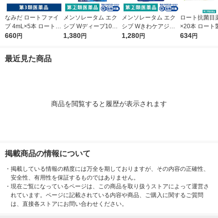
なみだ ロートファイ
メンソレータム エク
メンソレータム エク
ロート抗菌目薬i 
ブ 4mL×5本 ロート製
シブ Wディープ10ク
シブ Wきわケアジェ
×20本 ロート
薬 目薬 乾き目 疲れ目
660
リーム ロート製薬★
1,380
ル 15g ロート製薬 ★
1,280
薬 ものもらい
634
円
円
円
円
【第3類医薬品】
控除★ 塗り薬 水虫治
控除★ 塗り薬 爪周り
使い切り 目の
療薬 せっけんの香り
の水虫治療薬【指定第
（イチオシ）
最近見た商品
（イチオシ）【指定第
2類医薬品】
医薬品】
2類医薬品】
商品を閲覧すると履歴が表示されます
掲載商品の情報について
・
掲載している情報の精度には万全を期しておりますが、その内容の正確性、
安全性、有用性を保証するものではありません。
・
現在ご覧になっているページは、この商品を取り扱うストアによって運営さ
れています。ページに記載されている内容や商品、ご購入に関するご質問
は、直接各ストアにお問い合わせください。