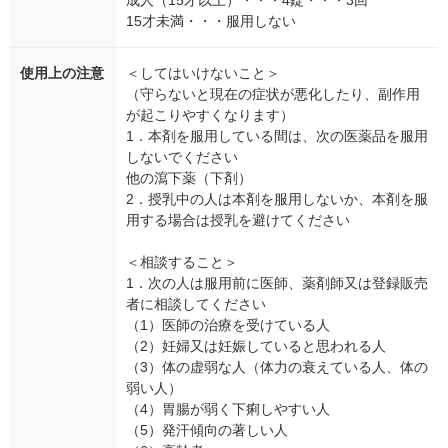
成人（15才以上）・・・4錠・・・3回
15才未満・・・服用しない
使用上の注意
＜してはいけないこと＞
（守らないと現在の症状が悪化したり、副作用
が起こりやすくなります）
1．本剤を服用している間は、次の医薬品を服用
しないでください
他の瀉下薬（下剤）
2．授乳中の人は本剤を服用しないか、本剤を服
用する場合は授乳を避けてください
＜相談すること＞
1．次の人は服用前に医師、薬剤師又は登録販売
者に相談してください
（1）医師の治療を受けている人
（2）妊婦又は妊娠していると思われる人
（3）体の虚弱な人（体力の衰えている人、体の
弱い人）
（4）胃腸が弱く下痢しやすい人
（5）発汗傾向の著しい人