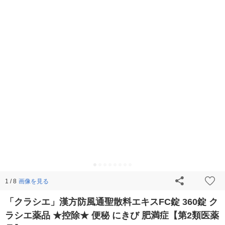
画像を見る
1 / 8
「クラシエ」漢方防風通聖散料エキスFC錠 360錠 ク
ラシエ薬品 ★控除★ 便秘 にきび 肥満症【第2類医薬