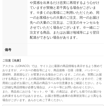
や質感を出来るだけ忠実に再現するよう心がけ
ていますが実物と若干異なる場合がございま
す。※多くのお客様にご利用いただくため、同
一のお客様からの大量のご注文、同一のお届け
先への大量のご注文は、ご注文のキャンセルを
させていただく場合がございます。※一緒にご
注文する商品、またはお届け地域等により翌日
配達ができない場合があります。
備考
ご注意【免責】
アスクル（LOHACO）では、サイト上に最新の商品情報を表示するよう努めて
おりますが、メーカーの都合等により、商品規格・仕様（容量、パッケージ、
原材料、原産国など）が変更される場合がございます。このため、実際にお届
けする商品とサイト上の商品情報の表記が異なる場合がございますので、ご使
用前には必ずお届けした商品の商品ラベルや注意書きをご確認ください。さら
に詳細な商品情報が必要な場合は、メーカー等にお問い合わせください。
また、商品名における「セット」や「箱」の表記は、必ずしも箱でのお届けを
お約束するものではありません。お届け形態は倉庫の在庫状況等により異なる
場合がございます。あらかじめご了承ください。