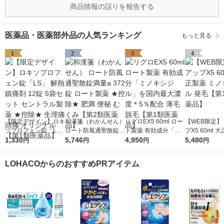
商品情報の誤りを報告する
医薬品・医薬部外品の人気ランキング
もっと見る
1
2
3
4
【限定デザイン】ロキ
和漢箋（わかんせん）
リグロEX5 60ml ロー
【WEB限定】
ソプロフェン錠「L
ロート防風通聖散錠満
ト製薬 有効成分「ミ
プX5 60ml 
S」 解熱鎮痛剤 12錠
1,330
量a 372錠 ロート製薬
5,746
ノキシジル」を国内最
4,950
ミノキシジル 
5,480
円
円
円
円
5袋セット セントラル
★控除★ 肥満 便秘 む
大濃度＊5％配合 薄毛
【第1類医薬
製薬 ★控除★ 生理痛
くみ【第2類医薬品】
脱毛【第1類医薬品】
LOHACOからのおすすめPRアイテム
頭痛 オリジナル【第1
類医薬品】