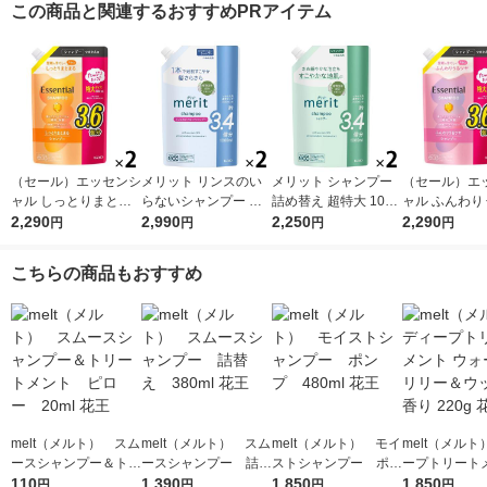
この商品と関連するおすすめPRアイテム
（セール）エッセンシ
メリット リンスのい
メリット シャンプー
（セール）エ
ャル しっとりまとま
らないシャンプー 詰
詰め替え 超特大 1080
ャル ふんわり
る シャンプー 詰め替
2,290
め替え 超特大 1080ml
2,990
ml 2個 花王
2,250
ヤ シャンプー
2,290
円
円
円
円
え 大容量 1080ml 2個
2個 花王
え 大容量 1080
花王
花王
こちらの商品もおすすめ
melt（メルト） スム
melt（メルト） スム
melt（メルト） モイ
melt（メルト） 
ースシャンプー＆トリ
ースシャンプー 詰替
ストシャンプー ポン
ープトリート
ートメント ピロー
110
え 380ml 花王
1,390
プ 480ml 花王
1,850
ウォーターリ
1,850
円
円
円
円