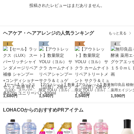
投稿されたレビューはまだありません。
ヘアケア・ヘアアレンジの人気ランキング
もっと見る
1
2
3
4
【セール】ラックス
【アウトレット】数量
【アウトレット】数量
無印良品 植物
（LUX） スーパーリ
限定 YOLU（ヨル）
限定 YOLU（ヨル）
薬用エイジン
ッチシャイン ダメー
1,680
サクラ カームナイト
1,540
サクラ カームナイト
1,540
ッセンス １５
1,590
円
円
円
円
ジリペア 補修 シャン
リペアシャンプー サ
リペアトリートメント
良品計画
プー+コンディショナ
クラ＆ミュゲ（詰替）
サクラ＆ミュゲ（詰
LOHACOからのおすすめPRアイテム
ー セット 詰替 特大 各
2個セット 400ml
替）2個セット 400g
870g ユニリーバ