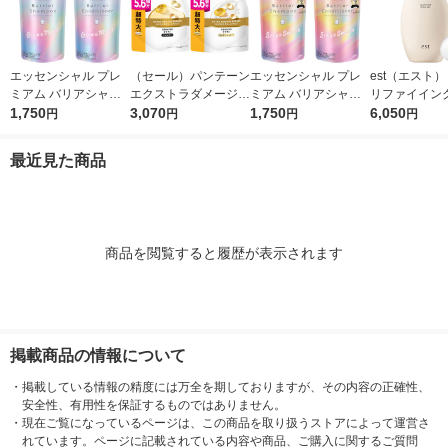
エッセンシャル プレ
（セール）パンテーン
エッセンシャル プレ
est（エスト
ミアム バリアシャン
エクストラダメージリ
ミアム バリアシャン
リファイイング
プー + コンディショ
1,750
ペア シャンプー + コ
3,070
プー + コンディショ
1,750
ルプジェル 25
6,050
円
円
円
円
ナー グロウ 詰替セッ
ンディショナー 超特
ナー シルキー 詰替セ
け付き
ト 各340ml
大1.7L 2個セット P＆
ット 各340ml
最近見た商品
G
商品を閲覧すると履歴が表示されます
掲載商品の情報について
・
掲載している情報の精度には万全を期しておりますが、その内容の正確性、
安全性、有用性を保証するものではありません。
・
現在ご覧になっているページは、この商品を取り扱うストアによって運営さ
れています。ページに記載されている内容や商品、ご購入に関するご質問