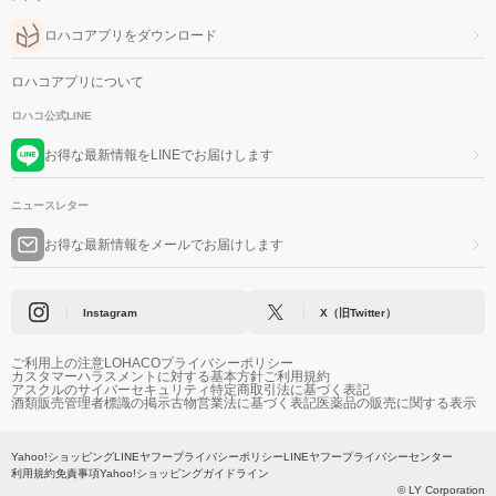
ロハコアプリをダウンロード
ロハコアプリについて
ロハコ公式LINE
お得な最新情報をLINEでお届けします
ニュースレター
お得な最新情報をメールでお届けします
Instagram
X（旧Twitter）
ご利用上の注意
LOHACOプライバシーポリシー
カスタマーハラスメントに対する基本方針
ご利用規約
アスクルのサイバーセキュリティ
特定商取引法に基づく表記
酒類販売管理者標識の掲示
古物営業法に基づく表記
医薬品の販売に関する表示
Yahoo!ショッピング
LINEヤフープライバシーポリシー
LINEヤフープライバシーセンター
利用規約
免責事項
Yahoo!ショッピングガイドライン
© LY Corporation