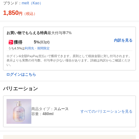
ブランド：
melt（Kao）
1,850
円
（税込）
お買い物でもらえる特典
最大付与率7%
内訳を見る
5
獲得
%
(83pt)
うち4.5%は
利用先・期間限定
ログイン&全額PayPay支払いで獲得できます。原則として税抜金額に対し付与されます。
表示よりも実際の付与数、付与率が少ない場合があります。詳細は内訳からご確認くださ
い。
ログインはこちら
バリエーション
商品タイプ：
スムース
すべてのバリエーションを見る
容量：
480ml