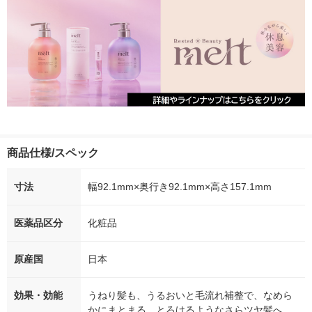
商品仕様/スペック
寸法
幅92.1mm×奥行き92.1mm×高さ157.1mm
医薬品区分
化粧品
原産国
日本
効果・効能
うねり髪も、うるおいと毛流れ補整で、なめら
かにまとまる とろけるようなさらツヤ髪へ。