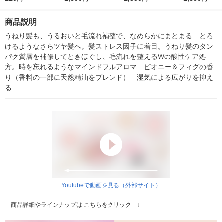
20ml 花王
ッドの香り 22
商品説明
うねり髪も、うるおいと毛流れ補整で、なめらかにまとまる　とろ
けるようなさらツヤ髪へ。髪ストレス因子に着目。うねり髪のタン
パク質層を補修してときほぐし、毛流れを整えるWの酸性ケア処
方。時を忘れるようなマインドフルアロマ　ピオニー＆フィグの香
り（香料の一部に天然精油をブレンド）　湿気による広がりを抑え
る
Youtubeで動画を見る（外部サイト）
商品詳細やラインナップは こちらをクリック ↓