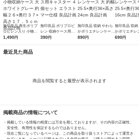
無印良品 再生ポリプ
無印良品 ポリプロピ
無印良品 収納 やわら
無印良品 収納
ロピレン入り 小物収
レン 収納ケース用キ
かポリエチレンケース
かポリエチレ
納ケース 大 ホワイト
1,490
ャスター ４個セット
390
大 約幅25.5×奥行36×
890
中 約幅25.5×
690
円
円
円
円
グレー 約幅２６×奥行
エラストマー仕様 良
高さ24cm 良品計画
高さ16cm 良
３７×高さ１７．５ｃ
品計画
最近見た商品
ｍ 良品計画
商品を閲覧すると履歴が表示されます
掲載商品の情報について
・
掲載している情報の精度には万全を期しておりますが、その内容の正確性、
安全性、有用性を保証するものではありません。
・
現在ご覧になっているページは、この商品を取り扱うストアによって運営さ