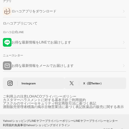
アプリ
ロハコアプリをダウンロード
ロハコアプリについて
ロハコ公式LINE
お得な最新情報をLINEでお届けします
ニュースレター
お得な最新情報をメールでお届けします
Instagram
X（旧Twitter）
ご利用上の注意
LOHACOプライバシーポリシー
カスタマーハラスメントに対する基本方針
ご利用規約
アスクルのサイバーセキュリティ
特定商取引法に基づく表記
酒類販売管理者標識の掲示
古物営業法に基づく表記
医薬品の販売に関する表示
Yahoo!ショッピング
LINEヤフープライバシーポリシー
LINEヤフープライバシーセンター
利用規約
免責事項
Yahoo!ショッピングガイドライン