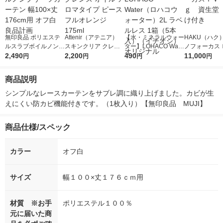
無印良品 ポリエステ
Attenir（アテニア）
【水・ミネラルウォー
HAKU（ハク
ルスラブボイルノンプ
スキンクリア クレン
ター】LOHACO Wate
ノフォーカス
リーツカーテン 幅100
2,490
ズ オイル アロマタイ
2,200
r（ロハコウォータ
490
5ｇ 資生堂
11,000
円
円
円
円
×丈176cm用 オフ白
プ ピースフルオレン
ー）2L ラベルレス 1
付き
良品計画
ジ175ml
箱（5本入）（イチオ
商品説明
シ） オリジナル
シンプルなレースカーテンをサブレ調に織り上げました。カビが生
えにくい防カビ機能付きです。（1枚入り）【無印良品　MUJI】
商品仕様/スペック
カラー
オフ白
サイズ
幅１００×丈１７６ｃｍ用
材質 ※お手
ポリエステル１００％
元に届いた商