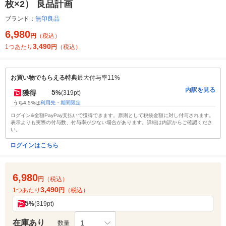
枚×2） 良品計画
ブランド：
無印良品
6,980
円
（税込）
3,490
1つあたり
円
（税込）
お買い物でもらえる特典
最大付与率11%
内訳を見る
5
獲得
%
(319pt)
うち4.5%は
利用先・期間限定
ログイン&全額PayPay支払いで獲得できます。原則として税抜金額に対し付与されます。
表示よりも実際の付与数、付与率が少ない場合があります。詳細は内訳からご確認くださ
い。
ログインはこちら
6,980
円
（税込）
3,490
1つあたり
円
（税込）
5
%
(319pt)
在庫あり
1
数量