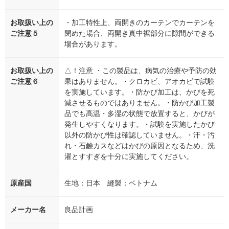
お取扱い上の
・加工特性上、両開きのカーテンでカーテンを
ご注意５
閉めた場合、両開き真中裾部分に隙間ができる
場合があります。
お取扱い上の
△！注意 ・この製品は、病気の治療や予防の効
ご注意６
果はありません。・クロカビ、アオカビで試験
を実施しています。・防かび加工は、かびを死
滅させるものではありません。・防かび加工製
品でも高温・多湿の状態で放置すると、かびが
発生しやすくなります。・試験を実施したかび
以外の防かび性は確認していません。・汗・汚
れ・石鹸カスなどはかびの原因となるため、洗
濯とすすぎを十分に実施してください。
原産国
生地：日本 縫製：ベトナム
メーカー名
良品計画