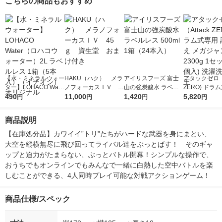
こちらの商品もおすすめ
【水・ミネラルウォー
HAKU（ハク） メラ
アイリスフーズ 富士
アタックゼロ（A
ター】LOHACO Wate
ノフォーカスＩＶ 4
山の強炭酸水 ラベル
ZERO) ドラ
r（ロハコウォータ
490
5ｇ 資生堂 おまけ
11,000
レス 500ml 1箱（24
1,420
詰め替え メガ
5,820
円
円
円
円
ー）2L ラベルレス 1
付き
本入）
ボ 2300g 1
箱（5本入）（イチオ
個入) 洗濯洗剤
商品説明
シ） オリジナル
【在庫処分品】カワイイ”トリ”たちがハードな武器を身にまとい、
大空を縦横無尽に飛び回ってライバル達をぶっとばす！　そのギャ
ップと迫力がたまらない、ぶっとバトル開幕！シンプルな操作で、
おうちでもオンラインでもみんなで一緒に白熱した空中バトルを楽
しむことができる、4人同時プレイ可能な対戦アクションゲーム！
商品仕様/スペック