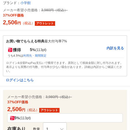
ブランド：
小学館
メーカー希望小売価格：
3,980円（税込）
37%OFF価格
2,506
円
（税込）
アウトレット
お買い物でもらえる特典
最大付与率7%
内訳を見る
5
獲得
%
(113pt)
うち4.5%は
利用先・期間限定
ログイン&全額PayPay支払いで獲得できます。原則として税抜金額に対し付与されます。
表示よりも実際の付与数、付与率が少ない場合があります。詳細は内訳からご確認くださ
い。
ログインはこちら
メーカー希望小売価格：
3,980円（税込）
37%OFF価格
2,506
円
（税込）
アウトレット
5
%
(113pt)
在庫あり
1
数量