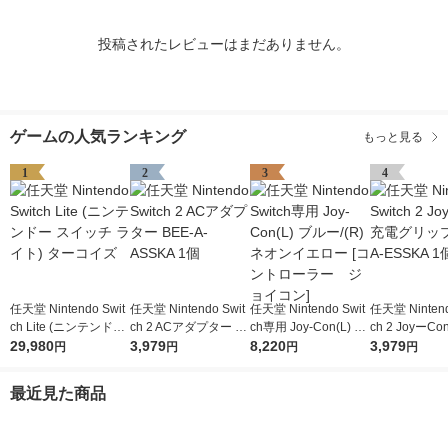
投稿されたレビューはまだありません。
ゲームの人気ランキング
もっと見る
1
2
3
4
任天堂 Nintendo Swit
任天堂 Nintendo Swit
任天堂 Nintendo Swit
任天堂 Nintend
ch Lite (ニンテンドー
ch 2 ACアダプター B
ch専用 Joy-Con(L) ブ
ch 2 JoyーC
スイッチ ライト) ター
29,980
EE-A-ASSKA 1個
3,979
ルー/(R) ネオンイエロ
8,220
リップ BEE-A
3,979
円
円
円
円
コイズ
ー [コントローラー
1個
ジョイコン]
最近見た商品