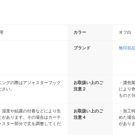
m用
カラー
オフ白
ブランド
無印良
ニングの際はアジャスターフック
お取扱い上のご
・濃色
ださい。
注意２
により
ものと
・湿度や結露の付着などにより生
お取扱い上のご
・加工
とがあります。その場合はカーテ
注意４
めた場
ャスター部分で丈を調整してくだ
があり