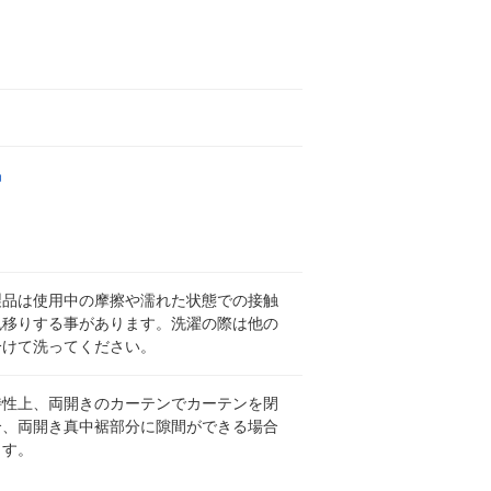
品
製品は使用中の摩擦や濡れた状態での接触
色移りする事があります。洗濯の際は他の
分けて洗ってください。
特性上、両開きのカーテンでカーテンを閉
合、両開き真中裾部分に隙間ができる場合
ます。