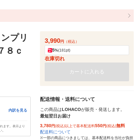
ノンプリ
3,990
円
（税込）
７８ｃ
5
%
(181pt)
在庫切れ
カートに入れる
配送情報・送料について
この商品は
LOHACO
が販売・発送します。
内訳を見る
最短翌日お届け
3,780
550
無料
円
(税込)以上で基本配送料
円
(税込)
されます。表示より
い。
配送料について
※
一部の商品につきましては、基本配送料を当社が負担