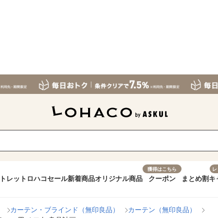
獲得はこちら
レ
トレット
ロハコセール
新着商品
オリジナル商品
クーポン
まとめ割
キ
）
カーテン・ブラインド（無印良品）
カーテン（無印良品）