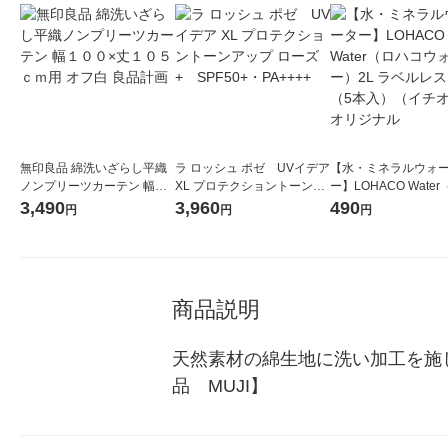
無印良品 綿洗いざらし平織
ラ ロッシュ ポゼ UVイデア
【水・ミネラルウォ
ノンプリーツカーテン 幅１
XL プロテクショントーンア
ー】LOHACO Wate
００×丈１０５ｃｍ用 オフ白
ップ ローズ+ SPF50+・PA
コウォーター）2L ラ
3,490
3,960
490
円
円
円
良品計画
++++
ス 1箱（5本入）（イ
シ） オリジナル
商品説明
天然素材の綿生地に洗い加工を施
品　MUJI】