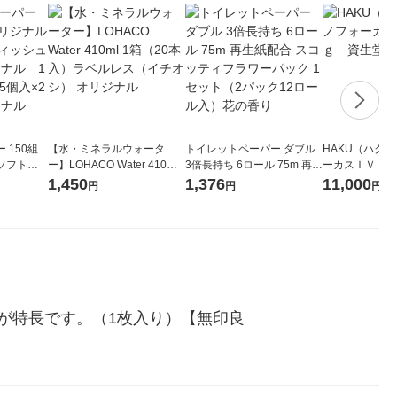
 150組
【水・ミネラルウォータ
トイレットペーパー ダブル
HAKU（ハク
ソフトパ
ー】LOHACO Water 410ml
3倍長持ち 6ロール 75m 再生
ーカスＩＶ 4
ィオナ オ
1箱（20本入）ラベルレス
紙配合 スコッティフラワー
堂 おまけ付き
1,450
1,376
11,000
円
円
円
（10個：
（イチオシ） オリジナル
パック 1セット（2パック12
 オリジナ
ロール入）花の香り
が特長です。（1枚入り）【無印良