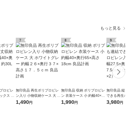
もっと見る
7
8
9
リプロピレ
無印良品 再生ポリプロピレ
無印良品 収納 ポリプロピレ
無印良品 縦に
ックス 小
ン入り 小物収納ケース 大 ホ
ン 衣装ケース 小 約幅40×奥
できる再生ポリ
さ37cm
ワイトグレー 約幅２６×奥行
行65×高さ18cm 良品計画
入り平台車 約幅2
1,490
1,990
3,980
円
円
円
３７×高さ１７．５ｃｍ 良品
1×高さ7.5cm
計画
2）