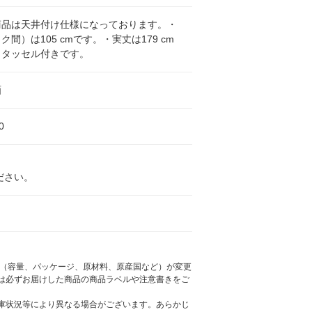
商品は天井付け仕様になっております。・
ク間）は105 cmです。・実丈は179 cm
・タッセル付きです。
画
0
ださい。
様（容量、パッケージ、原材料、原産国など）が変更
は必ずお届けした商品の商品ラベルや注意書きをご
庫状況等により異なる場合がございます。あらかじ