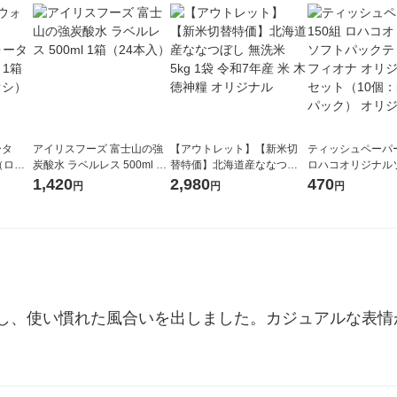
ータ
アイリスフーズ 富士山の強
【アウトレット】【新米切
ティッシュペーパー
r（ロハ
炭酸水 ラベルレス 500ml 1
替特価】北海道産ななつぼ
ロハコオリジナル
ベルレ
箱（24本入）
し 無洗米 5kg 1袋 令和7年産
ックティッシュ フ
1,420
2,980
470
円
円
円
チオ
米 木徳神糧 オリジナル
リジナル 1セット
5個入×2パック）
ル
し、使い慣れた風合いを出しました。カジュアルな表情