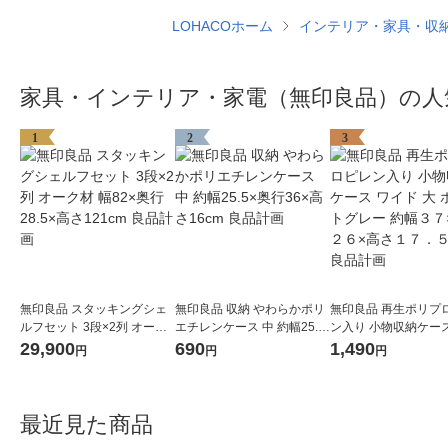
LOHACOホーム
インテリア・家具・収
家具・インテリア・家電（無印良品）の人
1
2
3
無印良品 スタッキングシェ
無印良品 収納 やわらかポリ
無印良品 再生ポリプ
ルフセット 3段×2列 オーク
エチレンケース 中 約幅25.5
ン入り 小物収納ケース
材 幅82×奥行28.5×高さ121c
×奥行36×高さ16cm 良品計
ド 大 ホワイトグレー
29,900
690
1,490
円
円
円
m 良品計画
画
７×奥行２６×高さ１
ｃｍ 良品計画
最近見た商品