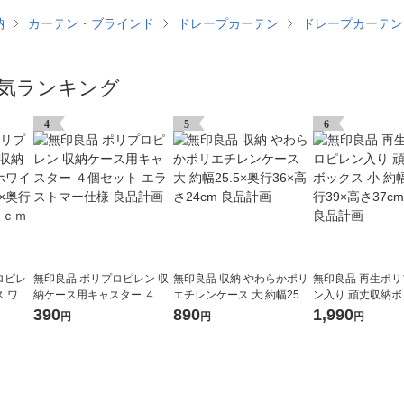
納
カーテン・ブラインド
ドレープカーテン
ドレープカーテン
気ランキング
4
5
6
ロピレ
無印良品 ポリプロピレン 収
無印良品 収納 やわらかポリ
無印良品 再生ポ
 ワイ
納ケース用キャスター ４個
エチレンケース 大 約幅25.5
ン入り 頑丈収納ボ
 約幅３
セット エラストマー仕様 良
×奥行36×高さ24cm 良品計
約幅40×奥行39×高
390
890
1,990
円
円
円
７．５
品計画
画
約30L 良品計画