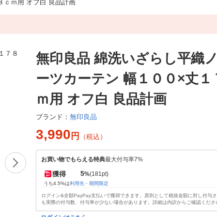
８ｃｍ用 オフ白 良品計画
無印良品 綿洗いざらし平織
ーツカーテン 幅１００×丈１
ｍ用 オフ白 良品計画
無印良品
ブランド：
3,990
円
（税込）
お買い物でもらえる特典
最大付与率7%
5
獲得
%
(181pt)
うち4.5%は
利用先・期間限定
ログイン&全額PayPay支払いで獲得できます。原則として税抜金額に対し付与
も実際の付与数、付与率が少ない場合があります。詳細は内訳からご確認くださ